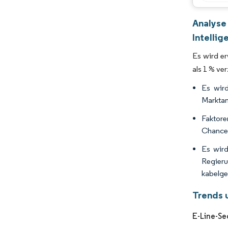
Analyse
Intellig
Es wird e
als 1 % ve
Es wird
Marktant
Faktore
Chancen
Es wird
Regieru
kabelge
Trends 
E-Line-Se