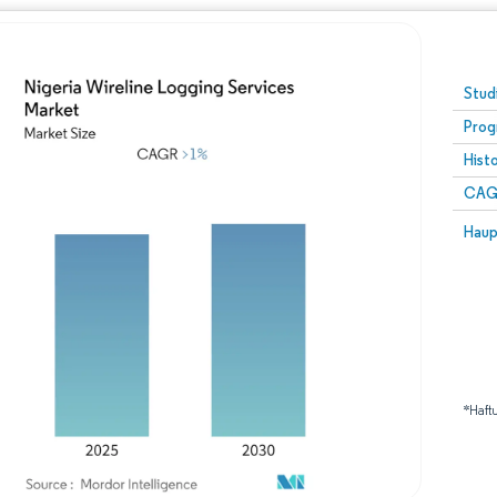
Stud
Prog
Hist
CAG
Haup
*Haft