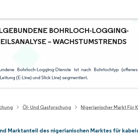
BELGEBUNDENE BOHRLOCH-LOGGING-
EILSANALYSE – WACHSTUMSTRENDS U
undene Bohrloch-Logging-Dienste ist nach Bohrlochtyp (offenes
eitung (E-Line) und Slick Line) segmentiert.
schung
Öl- Und Gasforschung
Nigerianischer Markt Für
nd Marktanteil des nigerianischen Marktes für kab