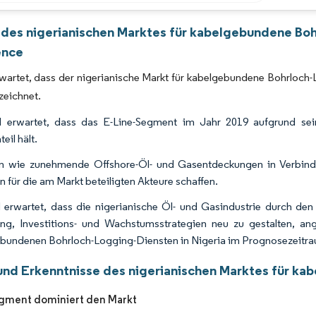
Bild © Mordor Intelligence. Wiederverwendung erfordert Namensnennung gemäß 
 des nigerianischen Marktes für kabelgebundene Bo
ence
rwartet, dass der nigerianische Markt für kabelgebundene Bohrlo
rzeichnet.
 erwartet, dass das E-Line-Segment im Jahr 2019 aufgrund sei
eil hält.
n wie zunehmende Offshore-Öl- und Gasentdeckungen in Verbindun
 für die am Markt beteiligten Akteure schaffen.
 erwartet, dass die nigerianische Öl- und Gasindustrie durch d
ng, Investitions- und Wachstumsstrategien neu zu gestalten, a
bundenen Bohrloch-Logging-Diensten in Nigeria im Prognosezeitra
und Erkenntnisse des nigerianischen Marktes für k
gment dominiert den Markt