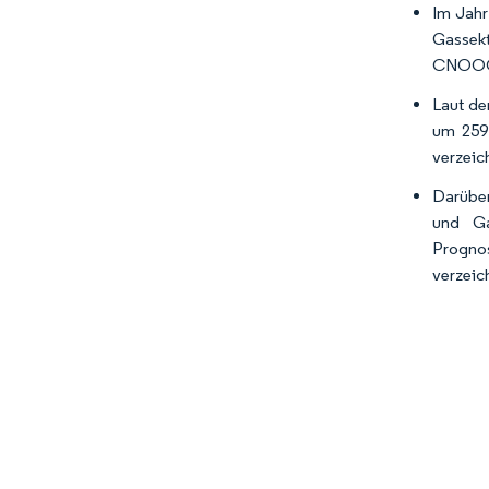
Im Jahr
Gassekt
CNOOC 3
Laut de
um 259 
verzeic
Darüber
und Ga
Prognos
verzeic