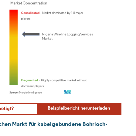
ordor Intelligence. Wiederverwendung erfordert Namensnennung gemäß CC BY 4.0.
schen Markt für kabelgebundene Bohrloch-