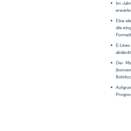
Im Jahr
erwarte
Eine el
die ein
Formati
E-Lines
abdeckt
Der Mar
(konve
Bohrloc
Aufgru
Prognos