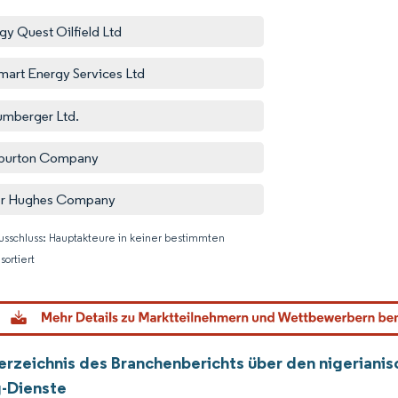
gy Quest Oilfield Ltd
mart Energy Services Ltd
umberger Ltd.
iburton Company
er Hughes Company
usschluss: Hauptakteure in keiner bestimmten
sortiert
Bild © M
verzeichnis des Branchenberichts über den nigeriani
-Dienste