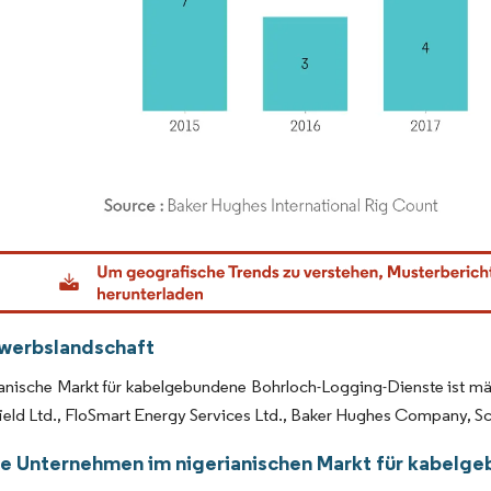
dor Intelligence. Wiederverwendung erfordert Namensnennung gemäß CC BY 4.0.
werbslandschaft
anische Markt für kabelgebundene Bohrloch-Logging-Dienste ist mäß
ield Ltd., FloSmart Energy Services Ltd., Baker Hughes Company, S
e Unternehmen im nigerianischen Markt für kabelg