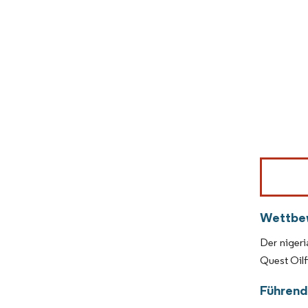
Bild © Mor
Wettbe
Der nigeri
Quest Oilf
Führend