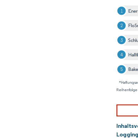
Ener
FloS
Schl
Hall
Bak
*Haftungsa
Reihenfolge 
Inhalts
Logging