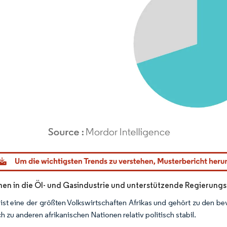
dor Intelligence. Wiederverwendung erfordert Namensnennung gemäß CC BY 4.0.
onen in die Öl- und Gasindustrie und unterstützende Regierungsp
 ist eine der größten Volkswirtschaften Afrikas und gehört zu den b
h zu anderen afrikanischen Nationen relativ politisch stabil.