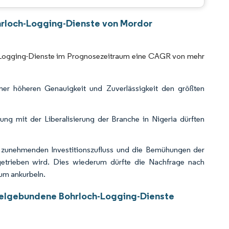
CC BY 4.0.
hrloch-Logging-Dienste von Mordor
ch-Logging-Dienste im Prognosezeitraum eine CAGR von mehr
ner höheren Genauigkeit und Zuverlässigkeit den größten
g mit der Liberalisierung der Branche in Nigeria dürften
en zunehmenden Investitionszufluss und die Bemühungen der
ngetrieben wird. Dies wiederum dürfte die Nachfrage nach
um ankurbeln.
abelgebundene Bohrloch-Logging-Dienste