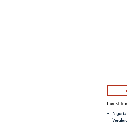
Bild © Mor
Investiti
Nigeria
Vergleic