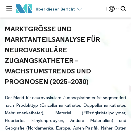
Über diesen Bericht
MARKTGRÖSSE UND M
ARKTANTEILSANALYSE FÜR N
EUROVASKULÄRE Z
UGANGSKATHETER – W
ACHSTUMSTRENDS UND P
ROGNOSEN (2025–2030)
Der Markt für neurovaskuläre Zugangskatheter ist segmentiert
nach Produkttyp (Einzellumenkatheter, Doppellumenkatheter,
Mehrlumenkatheter), Material (Flüssigkristallpolymer,
Fluoriertes Ethylenpropylen, Andere Materialien) und
Geografie (Nordamerika, Europa, Asien-Pazifik, Naher Osten