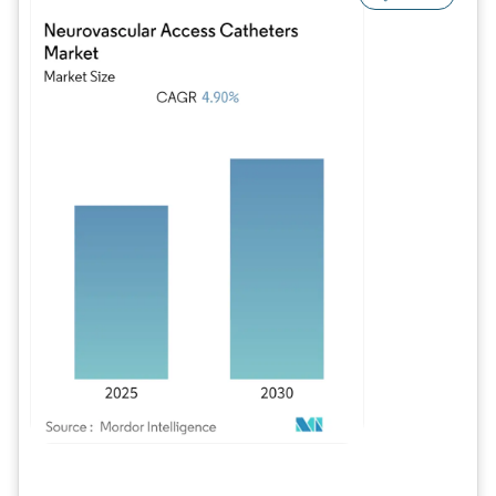
Bild © Mordor Intelligence. Wiederverwendung erfordert Namensnennung gem