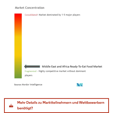
Bild © Mordor Intelligence. Wiederverwendung erfordert Namensnennung gemäß