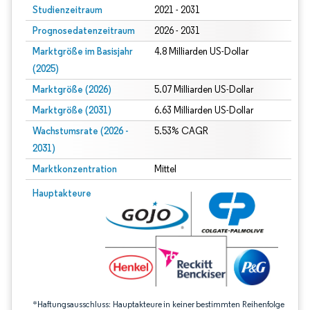
Studienzeitraum
2021 - 2031
Prognosedatenzeitraum
2026 - 2031
Marktgröße im Basisjahr
4.8 Milliarden US-Dollar
(2025)
Marktgröße (2026)
5.07 Milliarden US-Dollar
Marktgröße (2031)
6.63 Milliarden US-Dollar
Wachstumsrate (2026 -
5.53% CAGR
2031)
Marktkonzentration
Mittel
Bild © Mordor Intelligence. Wiederverwendung erfordert Namensnennung gem
Hauptakteure
*Haftungsausschluss: Hauptakteure in keiner bestimmten Reihenfolge