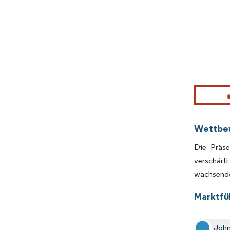
Bild © Mor
Wettbe
Die Präse
verschärf
wachsende 
Marktfüh
John