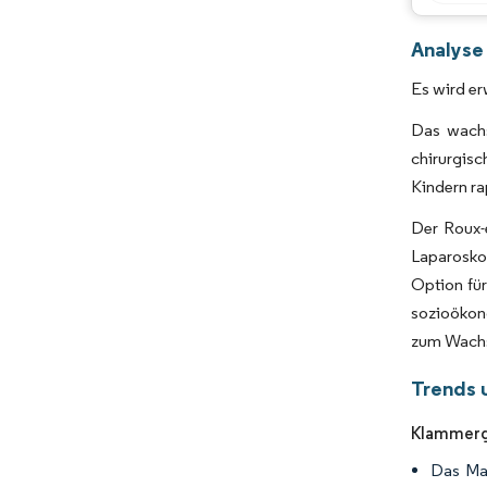
Analyse
Es wird er
Das wachs
chirurgisc
Kindern ra
Der Roux-
Laparosko
Option für
sozioökon
zum Wachs
Trends 
Klammerg
Das Mag