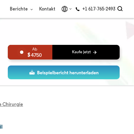
Berichte
Kontakt
+1 617-765-2493
4750
e Chirurgie
il