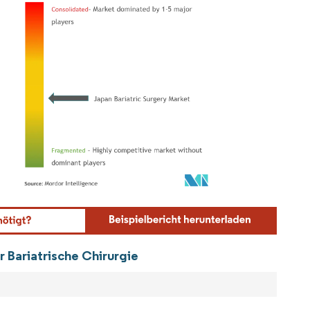
ordor Intelligence. Wiederverwendung erfordert Namensnennung gemäß CC BY 4.0.
 Bariatrische Chirurgie