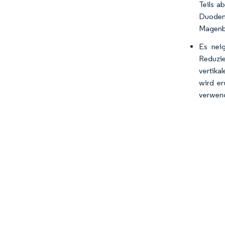
Teils a
Duoden
Magenba
Es nei
Reduzie
vertika
wird er
verwend