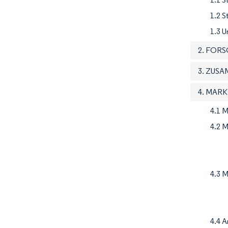
1.2 
1.3 U
2. FOR
3. ZUS
4. MAR
4.1 M
4.2 M
4.3 
4.4 A