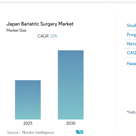
Stud
Prog
Hist
CAG
Haup
*Haft