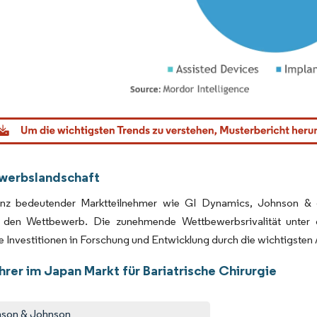
dor Intelligence. Wiederverwendung erfordert Namensnennung gemäß CC BY 4.0.
werbslandschaft
nz bedeutender Marktteilnehmer wie GI Dynamics, Johnson & 
t den Wettbewerb. Die zunehmende Wettbewerbsrivalität unter 
Investitionen in Forschung und Entwicklung durch die wichtigsten 
rer im Japan Markt für Bariatrische Chirurgie
son & Johnson