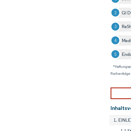
GI 
ReSh
Medt
Endo
*Haftungsa
Reihenfolge 
Inhalts
1. EINL
1.1 S