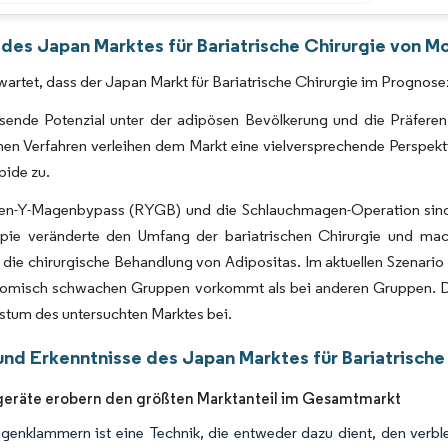
Bild © Mordor Intelligence. Wiederverwendung erfordert Namensnennung gemäß 
 des Japan Marktes für Bariatrische Chirurgie von Mo
wartet, dass der Japan Markt für Bariatrische Chirurgie im Progno
ende Potenzial unter der adipösen Bevölkerung und die Präferenz
hen Verfahren verleihen dem Markt eine vielversprechende Perspekt
pide zu.
en-Y-Magenbypass (RYGB) und die Schlauchmagen-Operation sind d
pie veränderte den Umfang der bariatrischen Chirurgie und mac
 die chirurgische Behandlung von Adipositas. Im aktuellen Szenario
omisch schwachen Gruppen vorkommt als bei anderen Gruppen. Die 
tum des untersuchten Marktes bei.
und Erkenntnisse des Japan Marktes für Bariatrische
eräte erobern den größten Marktanteil im Gesamtmarkt
enklammern ist eine Technik, die entweder dazu dient, den verb