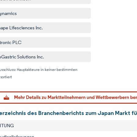
Dynamics
ape Lifesciences Inc.
ronic PLC
Gastric Solutions Inc.
usschluss: Hauptakteure in keiner bestimmten
sortiert
Bild © M
verzeichnis des Branchenberichts zum Japan Markt für
EITUNG
tudienlieferungen