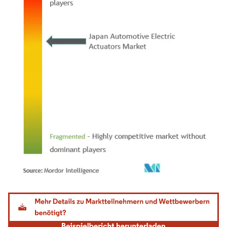
Bild © Mordor Intelligence. Wiederverwendung erfordert Namensnennung gemäß