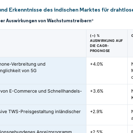
und Erkenntnisse des indischen Marktes für drahtlo
der Auswirkungen von Wachstumstreibern
*
(~) %
AUSWIRKUNG AUF
DIE CAGR-
PROGNOSE
hone-Verbreitung und
+4.0%
nglichkeit von 5G
 von E-Commerce und Schnellhandels-
+3.6%
ive TWS-Preisgestaltung inländischer
+2.9%
tionsgebundenes Anreizprogramm
+2.5%