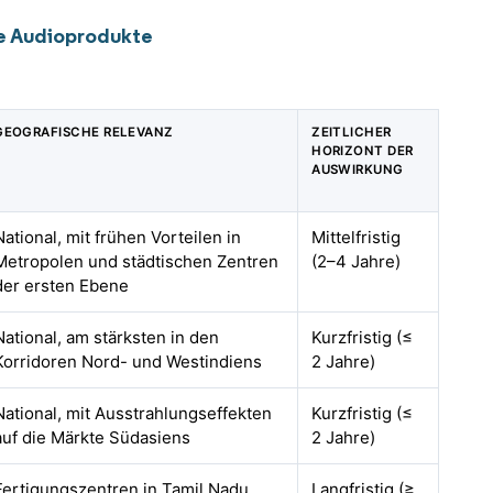
se Audioprodukte
GEOGRAFISCHE RELEVANZ
ZEITLICHER
HORIZONT DER
AUSWIRKUNG
National, mit frühen Vorteilen in
Mittelfristig
Metropolen und städtischen Zentren
(2–4 Jahre)
der ersten Ebene
National, am stärksten in den
Kurzfristig (≤
Korridoren Nord- und Westindiens
2 Jahre)
National, mit Ausstrahlungseffekten
Kurzfristig (≤
auf die Märkte Südasiens
2 Jahre)
Fertigungszentren in Tamil Nadu,
Langfristig (≥