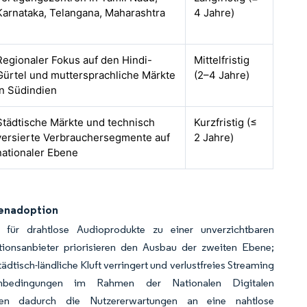
Karnataka, Telangana, Maharashtra
4 Jahre)
Regionaler Fokus auf den Hindi-
Mittelfristig
Gürtel und muttersprachliche Märkte
(2–4 Jahre)
in Südindien
Städtische Märkte und technisch
Kurzfristig (≤
versierte Verbrauchersegmente auf
2 Jahre)
nationaler Ebene
senadoption
für drahtlose Audioprodukte zu einer unverzichtbaren
ionsanbieter priorisieren den Ausbau der zweiten Ebene;
tisch-ländliche Kluft verringert und verlustfreies Streaming
menbedingungen im Rahmen der Nationalen Digitalen
rken dadurch die Nutzererwartungen an eine nahtlose