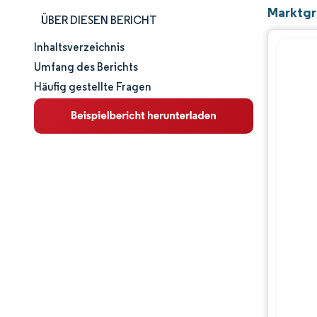
Marktgr
ÜBER DIESEN BERICHT
Inhaltsverzeichnis
Marktgröße und -anteil
Umfang des Berichts
Häufig gestellte Fragen
Marktanalyse
Trends und Einblicke
Segmentanalyse
Wettbewerbslandschaft
Hauptakteure
Branchenentwicklungen