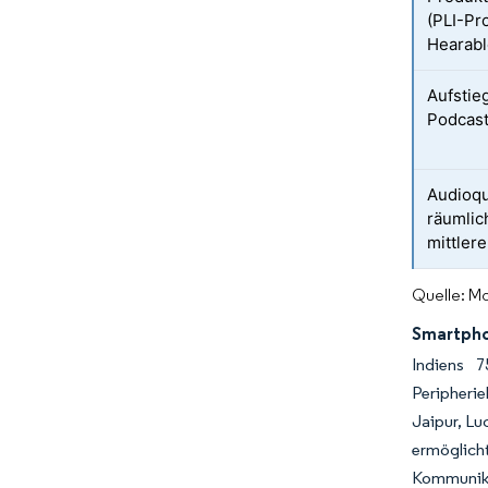
(PLI-Pr
Hearabl
Aufstie
Podcast
Audioqu
räumlic
mittler
Quelle: Mo
Smartpho
Indiens 7
Peripheri
Jaipur, Lu
ermöglic
Kommunik