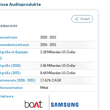
tlose Audioprodukte
Anteil
tübersicht
ienzeitraum
2020 - 2031
nosedatenzeitraum
2026 - 2031
tgröße im Basisjahr
3.28 Milliarden US-Dollar
5)
tgröße (2026)
3.86 Milliarden US-Dollar
tgröße (2031)
8.68 Milliarden US-Dollar
dert Namensnennung gemäß CC BY 4.0.
stumsrate (2026 - 2031)
17.61% CAGR
tkonzentration
Mittel
© Mordor Intelligence. Wiederverwendung erfordert Namensnennung gemäß CC BY 4.0.
takteure