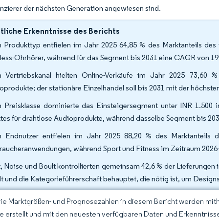
enzierer der nächsten Generation angewiesen sind.
liche Erkenntnisse des Berichts
 Produkttyp entfielen im Jahr 2025 64,85 % des Marktanteils des 
less-Ohrhörer, während für das Segment bis 2031 eine CAGR von 19,
 Vertriebskanal hielten Online-Verkäufe im Jahr 2025 73,60 %
oprodukte; der stationäre Einzelhandel soll bis 2031 mit der höchs
 Preisklasse dominierte das Einsteigersegment unter INR 1.500 
tes für drahtlose Audioprodukte, während dasselbe Segment bis 20
 Endnutzer entfielen im Jahr 2025 88,20 % des Marktanteils d
raucheranwendungen, während Sport und Fitness im Zeitraum 2026
, Noise und Boult kontrollierten gemeinsam 42,6 % der Lieferungen i
lt und die Kategorieführerschaft behauptet, die nötig ist, um Design
Die Marktgrößen- und Prognosezahlen in diesem Bericht werden mit
ce erstellt und mit den neuesten verfügbaren Daten und Erkenntnissen