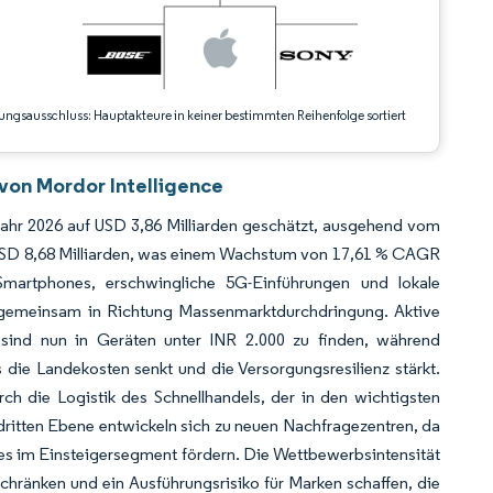
ungsausschluss: Hauptakteure in keiner bestimmten Reihenfolge sortiert
von Mordor Intelligence
Jahr 2026 auf USD 3,86 Milliarden geschätzt, ausgehend vom
n USD 8,68 Milliarden, was einem Wachstum von 17,61 % CAGR
martphones, erschwingliche 5G-Einführungen und lokale
e gemeinsam in Richtung Massenmarktdurchdringung. Aktive
 sind nun in Geräten unter INR 2.000 zu finden, während
die Landekosten senkt und die Versorgungsresilienz stärkt.
h die Logistik des Schnellhandels, der in den wichtigsten
dritten Ebene entwickeln sich zu neuen Nachfragezentren, da
es im Einsteigersegment fördern. Die Wettbewerbsintensität
hränken und ein Ausführungsrisiko für Marken schaffen, die