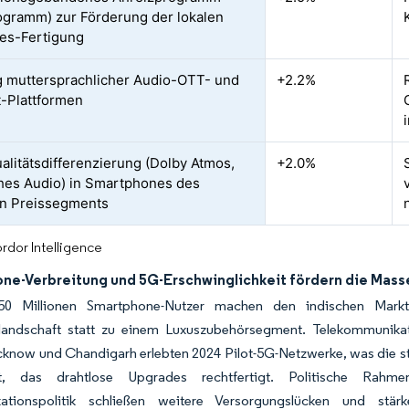
ogramm) zur Förderung der lokalen
es-Fertigung
g muttersprachlicher Audio-OTT- und
+2.2%
-Plattformen
alitätsdifferenzierung (Dolby Atmos,
+2.0%
hes Audio) in Smartphones des
en Preissegments
rdor Intelligence
ne-Verbreitung und 5G-Erschwinglichkeit fördern die Mas
50 Millionen Smartphone-Nutzer machen den indischen Markt 
elandschaft statt zu einem Luxuszubehörsegment. Telekommunikat
cknow und Chandigarh erlebten 2024 Pilot-5G-Netzwerke, was die städ
ht, das drahtlose Upgrades rechtfertigt. Politische Rah
ationspolitik schließen weitere Versorgungslücken und stä