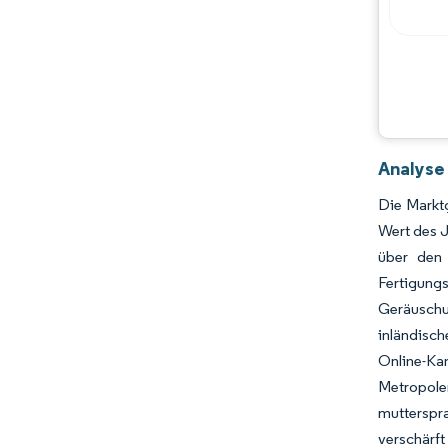
Analyse
Die Markt
Wert des J
über den 
Fertigung
Geräuschu
inländisch
Online-Ka
Metropolen
mutterspra
verschärft