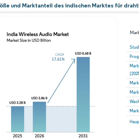
öße und Marktanteil des indischen Marktes für drah
Mark
Stud
Prog
Mark
(202
Mark
Mark
Bild © Mordor Intelligence. Wiederverwendung erfor
Wach
Mark
Bild 
Haup