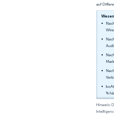
auf Differ
Wesent
Nach
Wire
Nach
Audi
Nach
Mark
Nach
Verb
boAt
% hä
Hinweis: 
Intelligen