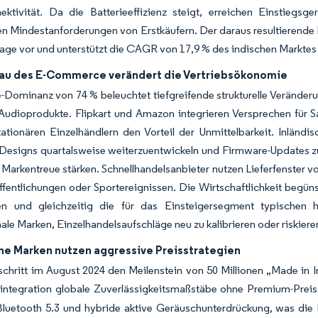
ektivität. Da die Batterieeffizienz steigt, erreichen Einstiegs
en Mindestanforderungen von Erstkäufern. Der daraus resultierende M
age vor und unterstützt die CAGR von 17,9 % des indischen Marktes
au des E-Commerce verändert die Vertriebsökonomie
-Dominanz von 74 % beleuchtet tiefgreifende strukturelle Veränderu
 Audioprodukte. Flipkart und Amazon integrieren Versprechen für
ationären Einzelhändlern den Vorteil der Unmittelbarkeit. Inländ
esigns quartalsweise weiterzuentwickeln und Firmware-Updates zu 
 Markentreue stärken. Schnellhandelsanbieter nutzen Lieferfenster
fentlichungen oder Sportereignissen. Die Wirtschaftlichkeit begüns
en und gleichzeitig die für das Einsteigersegment typischen
nale Marken, Einzelhandelsaufschläge neu zu kalibrieren oder riskiere
che Marken nutzen aggressive Preisstrategien
schritt im August 2024 den Meilenstein von 50 Millionen „Made in
integration globale Zuverlässigkeitsmaßstäbe ohne Premium-Preissc
Bluetooth 5.3 und hybride aktive Geräuschunterdrückung, was die