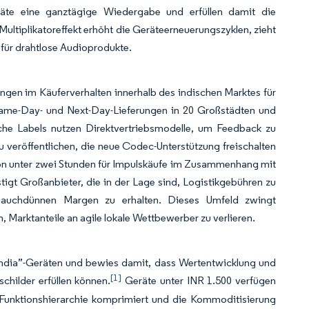
geräte eine ganztägige Wiedergabe und erfüllen damit die
ultiplikatoreffekt erhöht die Geräteerneuerungszyklen, zieht
 für drahtlose Audioprodukte.
ngen im Käuferverhalten innerhalb des indischen Marktes für
 Same-Day- und Next-Day-Lieferungen in 20 Großstädten und
ische Labels nutzen Direktvertriebsmodelle, um Feedback zu
veröffentlichen, die neue Codec-Unterstützung freischalten
 von unter zwei Stunden für Impulskäufe im Zusammenhang mit
tigt Großanbieter, die in der Lage sind, Logistikgebühren zu
 hauchdünnen Margen zu erhalten. Dieses Umfeld zwingt
n, Marktanteile an agile lokale Wettbewerber zu verlieren.
 India”-Geräten und bewies damit, dass Wertentwicklung und
[1]
hilder erfüllen können.
Geräte unter INR 1.500 verfügen
 Funktionshierarchie komprimiert und die Kommoditisierung