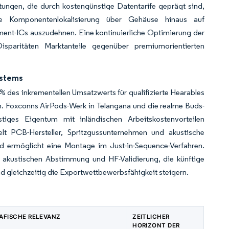
tungen, die durch kostengünstige Datentarife geprägt sind,
ie Komponentenlokalisierung über Gehäuse hinaus auf
t-ICs auszudehnen. Eine kontinuierliche Optimierung der
Disparitäten Marktanteile gegenüber premiumorientierten
ystems
des inkrementellen Umsatzwerts für qualifizierte Hearables
rn. Foxconns AirPods-Werk in Telangana und die realme Buds-
tiges Eigentum mit inländischen Arbeitskostenvorteilen
 PCB-Hersteller, Spritzgussunternehmen und akustische
und ermöglicht eine Montage im Just-in-Sequence-Verfahren.
r akustischen Abstimmung und HF-Validierung, die künftige
d gleichzeitig die Exportwettbewerbsfähigkeit steigern.
AFISCHE RELEVANZ
ZEITLICHER
HORIZONT DER