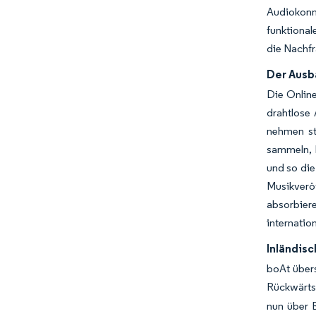
Audiokonn
funktional
die Nachfr
Der Ausb
Die Online
drahtlose
nehmen st
sammeln, D
und so die
Musikveröf
absorbier
internatio
Inländis
boAt über
Rückwärts
nun über 