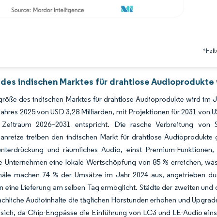
*Haft
 des indischen Marktes für drahtlose Audioprodukte 
größe des indischen Marktes für drahtlose Audioprodukte wird im 
ahres 2025 von USD 3,28 Milliarden, mit Projektionen für 2031 vo
Zeitraum 2026–2031 entspricht. Die rasche Verbreitung von S
sanreize treiben den indischen Markt für drahtlose Audioprodukt
nterdrückung und räumliches Audio, einst Premium-Funktionen,
e Unternehmen eine lokale Wertschöpfung von 85 % erreichen, was 
näle machen 74 % der Umsätze im Jahr 2024 aus, angetrieben durc
 eine Lieferung am selben Tag ermöglicht. Städte der zweiten und 
chliche Audioinhalte die täglichen Hörstunden erhöhen und Upgrad
 sich, da Chip-Engpässe die Einführung von LC3 und LE-Audio einsc