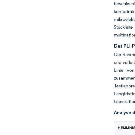
beschleun
komprimi
mikroelek
Stücklist
multinatio
Das PLI-
Der Rahmen
und verlei
Linie von
zusammenk
Testlabor
Langfrist
Generation
Analyse 
HEMMNI