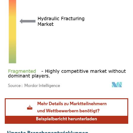
Bild © Mordor Intelligence. Wiederverwendung erfordert Namensnennung gemäß
Jüngste Branchenentwicklungen