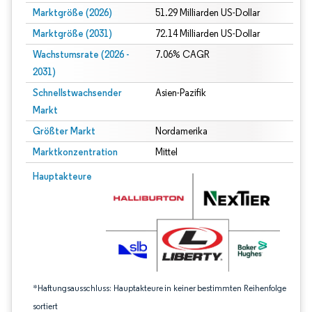
Marktgröße (2026)
51.29 Milliarden US-Dollar
Marktgröße (2031)
72.14 Milliarden US-Dollar
Wachstumsrate (2026 -
7.06% CAGR
2031)
Schnellstwachsender
Asien-Pazifik
Markt
Größter Markt
Nordamerika
Marktkonzentration
Mittel
Bild © Mordor Intelligence. Wiederverwendung erfordert Namensnennung gem
Hauptakteure
*Haftungsausschluss: Hauptakteure in keiner bestimmten Reihenfolge
sortiert