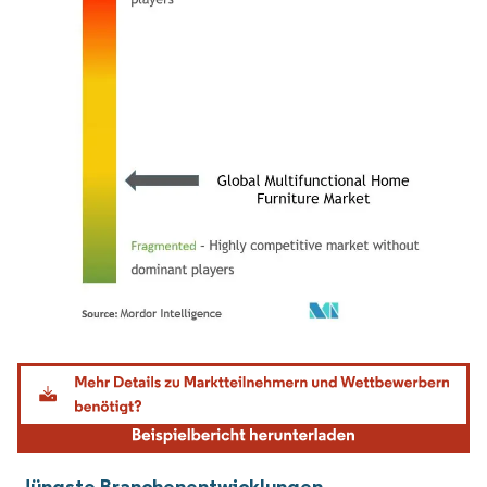
Bild © Mordor Intelligence. Wiederverwendung erfordert Namensnennung gemäß
Jüngste Branchenentwicklungen