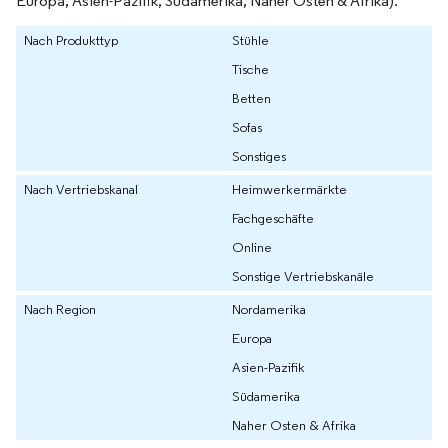
Europa, Asien-Pazifik, Südamerika, Naher Osten & Afrika).
Nach Produkttyp
Stühle
Tische
Betten
Sofas
Sonstiges
Nach Vertriebskanal
Heimwerkermärkte
Fachgeschäfte
Online
Sonstige Vertriebskanäle
Nach Region
Nordamerika
Europa
Asien-Pazifik
Südamerika
Naher Osten & Afrika