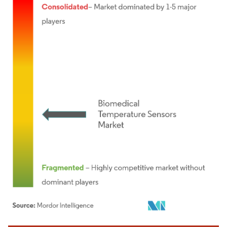
Bild © Mordor Intelligence. Wiederverwendung erfordert Namensnennung gemäß