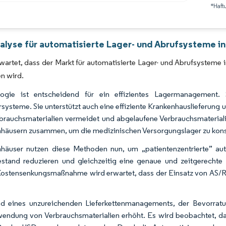
*Haft
Bild © Mordor Intelligence. Wiederverwendung erfordert Namensnennung gemäß 
alyse für automatisierte Lager- und Abrufsysteme in
wartet, dass der Markt für automatisierte Lager- und Abrufsystem
n wird.
logie ist entscheidend für ein effizientes Lagermanagement. S
rsysteme. Sie unterstützt auch eine effiziente Krankenhauslieferung 
brauchsmaterialien vermeidet und abgelaufene Verbrauchsmateriali
häusern zusammen, um die medizinischen Versorgungslager zu kons
häuser nutzen diese Methoden nun, um „patientenzentrierte” aut
stand reduzieren und gleichzeitig eine genaue und zeitgerecht
Kostensenkungsmaßnahme wird erwartet, dass der Einsatz von AS/RS
nd eines unzureichenden Lieferkettenmanagements, der Bevorra
endung von Verbrauchsmaterialien erhöht. Es wird beobachtet, das