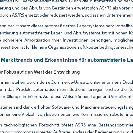
liarden USD verschwendet werden. Durch die Automatisierung der
erung und des Abrufs von Beständen erweist sich AS/RS als vorteilh
durch AS/RS ersetzt oder reduziert werden, sodass ein Unternehmen P
nn der Einsatz dieser automatisierten Lagersysteme sehr vorteilhaft
ntierung automatisierter Lager- und Abrufsysteme ist mit hohen
e schnellere Amortisation ihrer Investitionen benötigen, möglich
investition ist für kleinere Organisationen oft kostenbedingt unersch
 Markttrends und Erkenntnisse für automatisierte L
er Fokus auf den Wert der Entwicklung
hmen stehen durch den eCommerce-Umsatz unter enormem Druck, ei
nn das Produkt automatisch zum Bediener bringen und so die Rei
serfüllung eliminieren. Auf diese Weise können Lager und Verteilzent
steme sind dank erhöhter Software- und Maschinensteuerungsfäh
können eine Vielzahl von Instrumenten wie Kommissionierroboter inte
m technologischen Fortschritt bietet ASRS eine Bestandsoptimi
itung vorkommissionierter Aufträge, sodass der Bediener rund um die