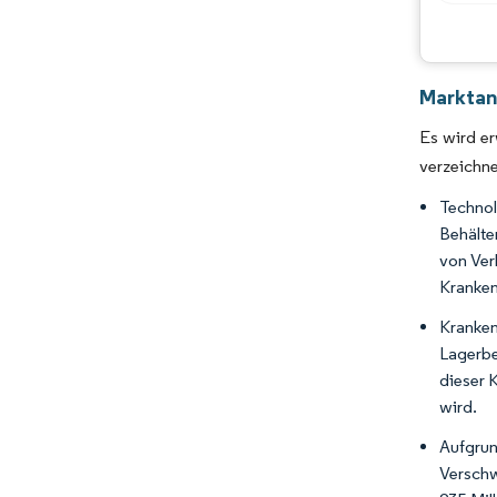
Marktan
Es wird er
verzeichne
Techno
Behälte
von Ver
Kranken
Kranken
Lagerbe
dieser 
wird.
Aufgru
Verschw