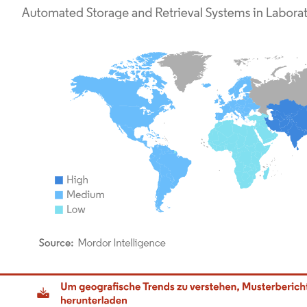
dor Intelligence. Wiederverwendung erfordert Namensnennung gemäß CC BY 4.0.