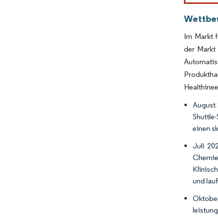
Wettbe
Im Markt f
der Markt
Automatis
Produktha
Healthine
August 
Shuttle
einen s
Juli 20
Chemie 
Klinisc
und lau
Oktober
leistun