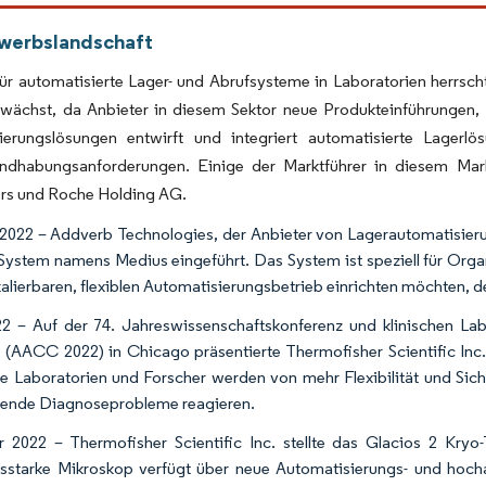
werbslandschaft
ür automatisierte Lager- und Abrufsysteme in Laboratorien herrsc
 wächst, da Anbieter in diesem Sektor neue Produkteinführungen,
ierungslösungen entwirft und integriert automatisierte Lager
ndhabungsanforderungen. Einige der Marktführer in diesem Mar
ers und Roche Holding AG.
2022 – Addverb Technologies, der Anbieter von Lagerautomatisier
-System namens Medius eingeführt. Das System ist speziell für Organ
kalierbaren, flexiblen Automatisierungsbetrieb einrichten möchten, de
22 – Auf der 74. Jahreswissenschaftskonferenz und klinischen Lab
(AACC 2022) in Chicago präsentierte Thermofisher Scientific Inc.
he Laboratorien und Forscher werden von mehr Flexibilität und Sich
fende Diagnoseprobleme reagieren.
 2022 – Thermofisher Scientific Inc. stellte das Glacios 2 Kry
gsstarke Mikroskop verfügt über neue Automatisierungs- und hoch