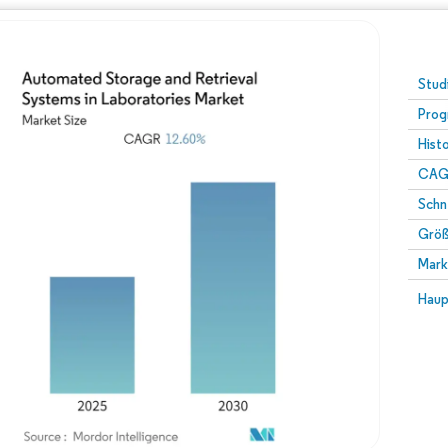
Stud
Prog
Hist
CAG
Schn
Größ
Mark
Haup