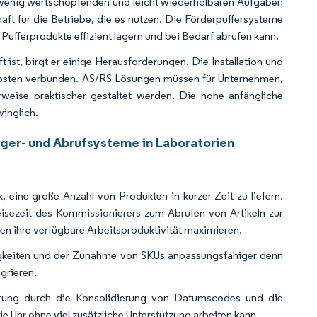
 wenig wertschöpfenden und leicht wiederholbaren Aufgaben
aft für die Betriebe, die es nutzen. Die Förderpuffersysteme
ufferprodukte effizient lagern und bei Bedarf abrufen kann.
 ist, birgt er einige Herausforderungen. Die Installation und
 Kosten verbunden. AS/RS-Lösungen müssen für Unternehmen,
erweise praktischer gestaltet werden. Die hohe anfängliche
winglich.
ager- und Abrufsysteme in Laboratorien
ne große Anzahl von Produkten in kurzer Zeit zu liefern.
sezeit des Kommissionierers zum Abrufen von Artikeln zur
ren ihre verfügbare Arbeitsproduktivität maximieren.
igkeiten und der Zunahme von SKUs anpassungsfähiger denn
grieren.
erung durch die Konsolidierung von Datumscodes und die
 Uhr ohne viel zusätzliche Unterstützung arbeiten kann.