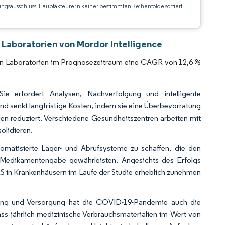
ungsausschluss: Hauptakteure in keiner bestimmten Reihenfolge sortiert
CC BY 4.0.
 Laboratorien von Mordor Intelligence
e in Laboratorien im Prognosezeitraum eine CAGR von 12,6 %
ie erfordert Analysen, Nachverfolgung und intelligente
und senkt langfristige Kosten, indem sie eine Überbevorratung
en reduziert. Verschiedene Gesundheitszentren arbeiten mit
olidieren.
omatisierte Lager- und Abrufsysteme zu schaffen, die den
e Medikamentengabe gewährleisten. Angesichts des Erfolgs
 in Krankenhäusern im Laufe der Studie erheblich zunehmen
tung und Versorgung hat die COVID-19-Pandemie auch die
s jährlich medizinische Verbrauchsmaterialien im Wert von