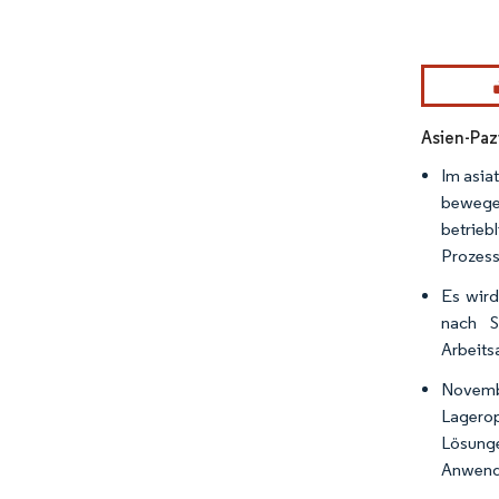
Bild © Mor
Asien-Paz
Im asia
bewegen
betrieb
Prozess
Es wird
nach S
Arbeits
Novemb
Lagerop
Lösung
Anwendu