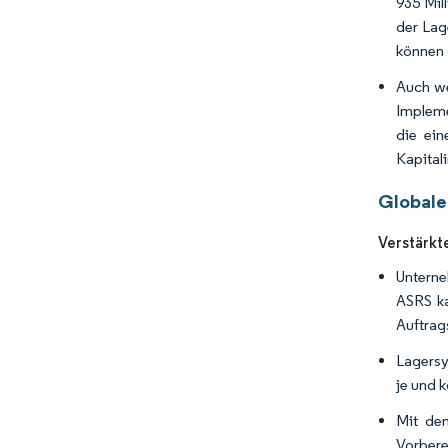
935 Mil
der Lag
können 
Auch we
Impleme
die ein
Kapital
Globale
Verstärkt
Unterne
ASRS ka
Auftrag
Lagersy
je und 
Mit de
Vorbere