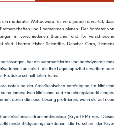
ht ein moderater Wettbewerb. Es wird jedoch erwartet, dass
 Partnerschaften und Übernahmen planen. Der Anbieter von
lösungen in verschiedenen Branchen und für verschiedene
kt sind Thermo Fisher Scientific, Danaher Corp, Siemens
ungslösungen, hat ein automatisiertes und hochdynamisches
isationen konzipiert, die ihre Lagerkapazität erweitern oder
r Produkte schnell liefern kann.
orausstellung der Amerikanischen Vereinigung für klinische
 seine innovativen klinischen und Forschungslaborlösungen.
erheit durch die neue Lösung profitieren, wenn sie auf neue
o-Transmissionselektronenmikroskop (Kryo-TEM) vor. Dieses
auflösende Bildgebungsfunktionen, die Forschern der Kryo-