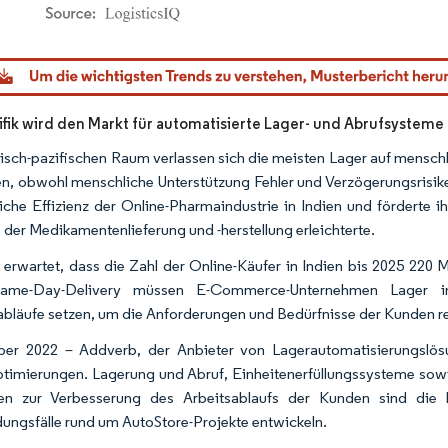
dor Intelligence. Wiederverwendung erfordert Namensnennung gemäß CC BY 4.0.
ifik wird den Markt für automatisierte Lager- und Abrufsystem
tisch-pazifischen Raum verlassen sich die meisten Lager auf menschli
, obwohl menschliche Unterstützung Fehler und Verzögerungsrisiken
liche Effizienz der Online-Pharmaindustrie in Indien und fördert
 der Medikamentenlieferung und -herstellung erleichterte.
 erwartet, dass die Zahl der Online-Käufer in Indien bis 2025 220 
ame-Day-Delivery müssen E-Commerce-Unternehmen Lager in 
abläufe setzen, um die Anforderungen und Bedürfnisse der Kunden rec
er 2022 – Addverb, der Anbieter von Lagerautomatisierungslösu
timierungen. Lagerung und Abruf, Einheitenerfüllungssysteme so
en zur Verbesserung des Arbeitsablaufs der Kunden sind die 
ngsfälle rund um AutoStore-Projekte entwickeln.