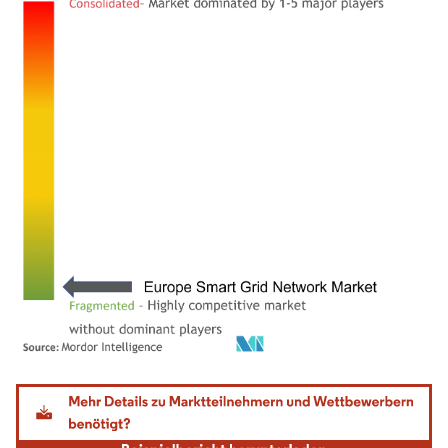
Bild © Mordor Intelligence. Wiederverwendung erfordert Namensnennung gemäß