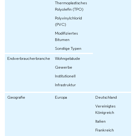
Thermoplastisches
Polyolefin (TPO)
Polyvinylchlorid
(PVC)
Modifiziertes
Bitumen
Sonstige Typen
Endverbraucherbranche
Wohngebäude
Gewerbe
Institutionell
Infrastruktur
Geografie
Europa
Deutschland
Vereinigtes
Königreich
Italien
Frankreich