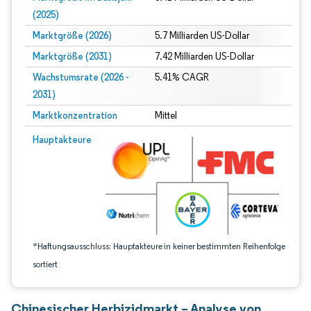
(2025)
Marktgröße (2026)
5.7 Milliarden US-Dollar
Marktgröße (2031)
7.42 Milliarden US-Dollar
Wachstumsrate (2026 -
5.41% CAGR
2031)
Marktkonzentration
Mittel
Bild © Mordor Intelligence. Wiederverwendung erfordert Namensnennung gem
Hauptakteure
*Haftungsausschluss: Hauptakteure in keiner bestimmten Reihenfolge
sortiert
Chinesischer Herbizidmarkt – Analyse von