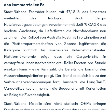
den kommerziellen Fall
Stadt-/Urbane Fahrräder bilden mit 47,15 % des Umsatzes
weiterhin das Rückgrat, doch Cargo-
Nutzfahrzeugausrüstungen verzeichnen mit 3,68 % CAGR das
höchste Wachstum, da Lieferflotten die Nachfragekarte neu
zeichnen. Der Rollout von Australia Post mit 175 Einheiten und
die Plattformpartnerschaften von Zoomo legitimieren die
Kategorie sichtlich für risikoaverse Unternehmenskäufer.
Plattformökonomie zeigt, dass ein Cargo-E-Bike in
verstopftem Innenstadtverkehr drei Roller-Fahrten pro Stunde
ersetzen kann – eine Kennzahl, die bereits die kommunalen
Ausschreibungskriterien prägt. Der Trend setzt sich bis zu den
Verbraucherwahrnehmungen fort; Haushalte, die Long-Tail-E-
Cargo-Bikes kaufen, nennen die Begegnung mit Kurierflotten
als Beleg für Zuverlässigkeit.
Stadt-/Urbane Modelle sind nicht statisch; OEMs bringen
Durchstiegrahmen mit integrierten Gepäckträgern heraus, die