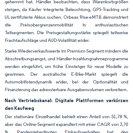
gehemmt hat. Händler beobachten, dass Warenkorbgrößen
steigen, da Käufer integrierte Beleuchtung, GPS-Tracking und
UL-zertifizierte Akkus suchen. Orbeas Rise-eMTB demonstriert
die Preisobergrenzenmobilität in enthusiastischen
Teilsegmenten. Die Preisgestaltungsstärke spiegelt teilweise
Frachtaufschläge und AUD-Volatilität wider.
Starke Wiederverkaufswerte im Premium-Segment mindern die
Abschreibungsangst, und Händler-Inzahlungnahmeprogramme
werden eingeführt, um frühe Einsteiger für neue Modelle zu
gewinnen. Der australische E-Bike-Markt spiegelt die
Automobilistendynamik wider, bei der Optionalität und
Finanzierung das adressierbare Ausgabenvolumen verbreitern.
Nach Vertriebskanal: Digitale Plattformen verkürzen
den Kaufweg
Der stationäre Einzelhandel behielt einen Anteil von 51,78 %,
aber das Online-Segment expandiert mit einer CAGR von 3,70
%. Pandemiebedingtes Einkaufsverhalten hat den