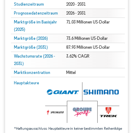
Studienzeitraum
2020 - 2031
Prognosedatenzeitraum
2026 - 2031
Marktgröße im Basisjahr
71.03 Millionen US-Dollar
(2025)
Marktgröße (2026)
73.6 Millionen US-Dollar
Marktgröße (2031)
87.93 Millionen US-Dollar
Wachstumsrate (2026 -
3.62% CAGR
2031)
Marktkonzentration
Mittel
Bild © Mordor Intelligence. Wiederverwendung erfordert Namensnennung gem
Hauptakteure
*Haftungsausschluss: Hauptakteure in keiner bestimmten Reihenfolge