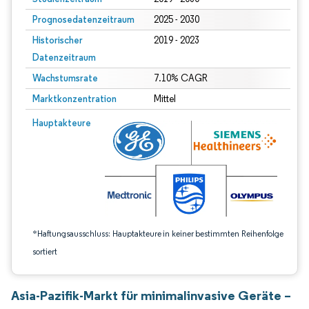
Prognosedatenzeitraum
2025 - 2030
Historischer
2019 - 2023
Datenzeitraum
Wachstumsrate
7.10% CAGR
Marktkonzentration
Mittel
Bild © Mordor Intelligence. Wiederverwendung erfordert Namensnennung gem
Hauptakteure
*Haftungsausschluss: Hauptakteure in keiner bestimmten Reihenfolge
sortiert
Asia-Pazifik-Markt für minimalinvasive Geräte –