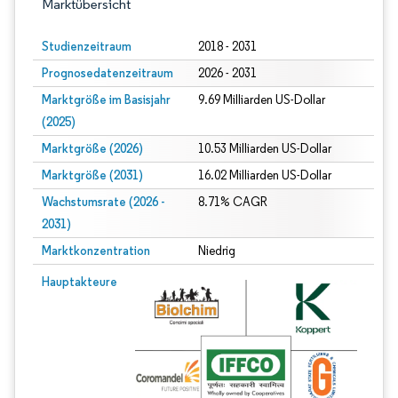
Marktübersicht
Studienzeitraum
2018 - 2031
Prognosedatenzeitraum
2026 - 2031
Marktgröße im Basisjahr
9.69 Milliarden US-Dollar
(2025)
Marktgröße (2026)
10.53 Milliarden US-Dollar
Marktgröße (2031)
16.02 Milliarden US-Dollar
Wachstumsrate (2026 -
8.71% CAGR
2031)
Marktkonzentration
Niedrig
Bild © Mordor Intelligence. Wiederverwendung erfordert Namensnennung gem
Hauptakteure