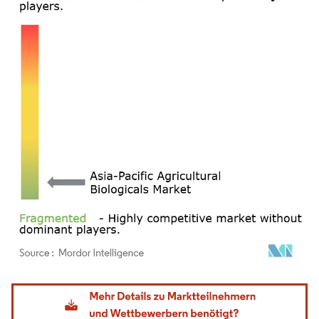
Bild © Mordor Intelligence. Wiederverwendung erfordert Namensnennung gemäß