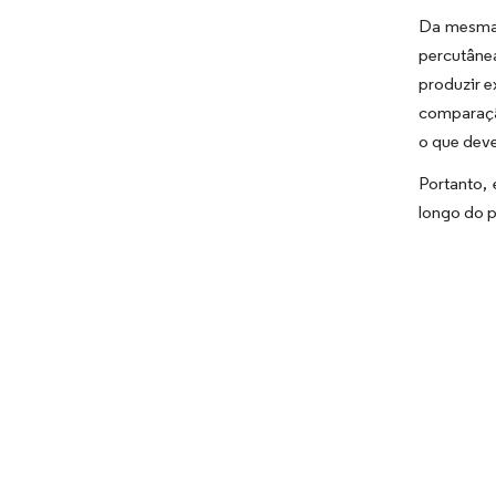
Da mesma 
percutâne
produzir e
comparaçã
o que deve
Portanto,
longo do p