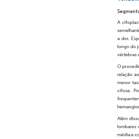
Segmento 
A cifopla
semelhante
a dor. Esp
longo do 
vértebras 
O procedim
relação ao
menor tax
cifose. P
frequente
hemangiom
Além disso
lombares c
média e co