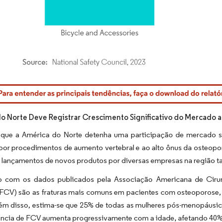
rdor Intelligence. O reuso requer atribuição conforme CC BY 4.0.
o Norte Deve Registrar Crescimento Significativo do Mercado a
 que a América do Norte detenha uma participação de mercado sig
r procedimentos de aumento vertebral e ao alto ônus da osteoporos
s lançamentos de novos produtos por diversas empresas na região
 com os dados publicados pela Associação Americana de Cirur
 (FCV) são as fraturas mais comuns em pacientes com osteoporose,
lém disso, estima-se que 25% de todas as mulheres pós-menopáusi
lência de FCV aumenta progressivamente com a idade, afetando 40%