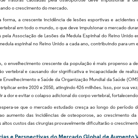
nando o crescimento do mercado.
forma, a crescente incidência de lesões esportivas e acidentes
ertebral em todo o mundo, o que deve impulsionar o mercado dura
s pela Associação de Lesões da Medula Espinhal do Reino Unido 
 medula espinhal no Reino Unido a cada ano, contribuindo para um
o, o envelhecimento crescente da população é mais propenso a de
 vertebral e causando dor significativa e incapacidade de realiz
 de Envelhecimento e Saúde da Organização Mundial da Saúde (OMS
triplicar entre 2020 e 2050, atingindo 426 milhões. Isso, por sua 
ir a dor e evitar o colapso adicional do corpo vertebral, fortalece
 espera-se que o mercado estudado cresça ao longo do período d
 ao aumento das incidências de osteoporose, ao crescimento d
s altos custos das cirurgias provavelmente dificultarão o crescime
ias e Perspectivas do Mercado Global de Aumento V