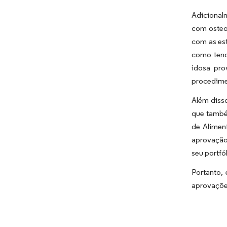
Adicional
com osteo
com as es
como tend
idosa pro
procedime
Além diss
que també
de Alimen
aprovação 
seu portfó
Portanto,
aprovaçõe