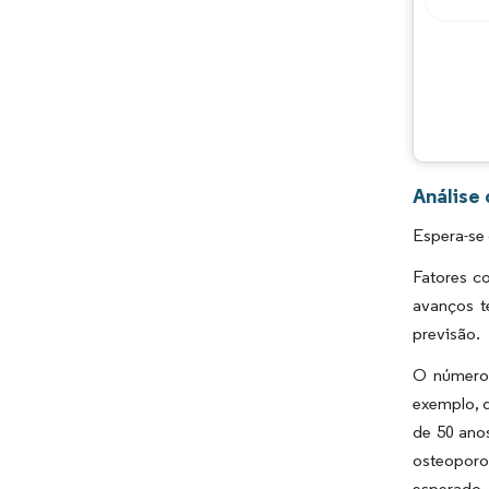
Análise
Espera-se
Fatores c
avanços t
previsão.
O número 
exemplo, 
de 50 ano
osteoporos
esperado 