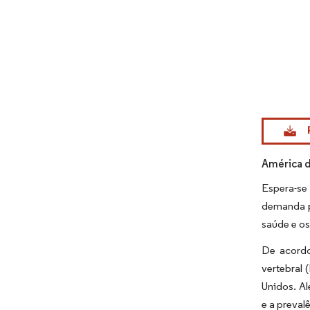
Imagem © Mo
América d
Espera-se
demanda po
saúde e o
De acordo
vertebral
Unidos. A
e a preva