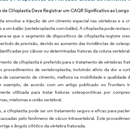
de Cifoplastia Deve Registrar um CAGR Significativo ao Longo 
stia envolve a injeção de um cimento especial nas vértebras e a
 a um balão (vertebroplastia com balão). A cifoplastia pode restaura
era-se que o segmento de dispositivos de cifoplastia registre cr
período de previsão, devido ao aumento das incidências de osteop
danificadas por câncer ou determinadas fraturas da coluna vertebral
ento de cifoplastia é preferido para o tratamento de vértebras fr
s procedimentos de vertebroplastia, incluindo alívio da dor a cur
a de vazamento de cimento, melhora na mobilidade e qualidade de
or exemplo, de acordo com um artigo publicado no Frontiers in
mente utilizada para tratar fraturas osteoporóticas por compres
as, mielomas e união vertebral.
, a cifoplastia pode ser um tratamento seguro e eficaz para pacie
ausadas pelo fenômeno de vácuo intravertebral. Este procedimento a
rrige o ângulo cifótico da vértebra fraturada.