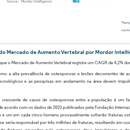
Imagem © Mordor Intelligence. O reuso requer atribuição conforme CC BY 4.0.
*Isen
nenhu
 do Mercado de Aumento Vertebral por Mordor Intell
 que o Mercado de Aumento Vertebral registre um CAGR de 4,2% dur
omo a alta prevalência de osteoporose e lesões decorrentes de a
ecnológicos e as pesquisas em andamento na área devem impul
crescente de casos de osteoporose entre a população é um fa
de acordo com os dados de 2022 publicados pela Fundação Interna
s e um em cada cinco homens provavelmente sofrerão fraturas os
e seria responsável por três milhões de fraturas, resultando em cu
de fraturas causadas pela osteoporose deve impulsionar a dem