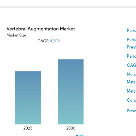
Perí
Perí
Prev
Perí
CAG
Merc
Mais
Maio
Conc
Prin