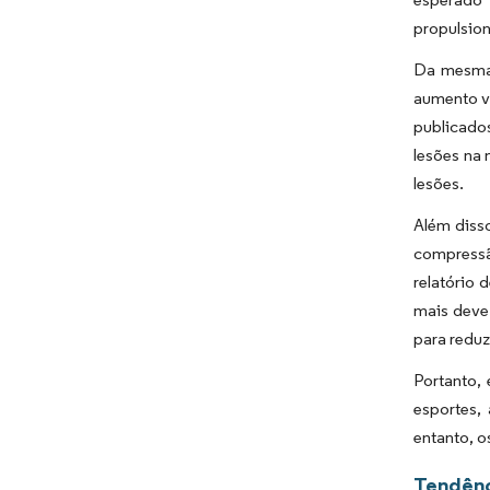
propulsio
Da mesma 
aumento v
publicado
lesões na
lesões.
Além diss
compressão
relatório
mais deve 
para reduz
Portanto,
esportes,
entanto, o
Tendênc