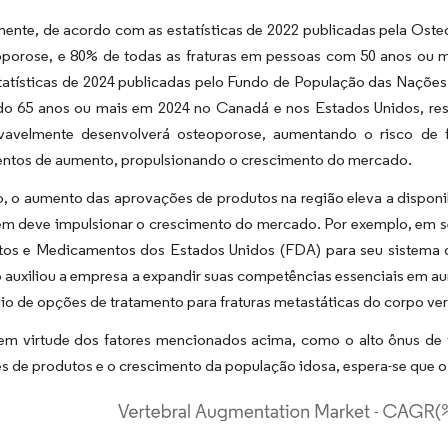
mente, de acordo com as estatísticas de 2022 publicadas pela Ost
porose, e 80% de todas as fraturas em pessoas com 50 anos ou m
tatísticas de 2024 publicadas pelo Fundo de População das Naçõe
o 65 anos ou mais em 2024 no Canadá e nos Estados Unidos, re
vavelmente desenvolverá osteoporose, aumentando o risco de f
ntos de aumento, propulsionando o crescimento do mercado.
o, o aumento das aprovações de produtos na região eleva a dispon
m deve impulsionar o crescimento do mercado. Por exemplo, em se
tos e Medicamentos dos Estados Unidos (FDA) para seu sistema d
auxiliou a empresa a expandir suas competências essenciais em aum
lio de opções de tratamento para fraturas metastáticas do corpo ver
 em virtude dos fatores mencionados acima, como o alto ônus de f
s de produtos e o crescimento da população idosa, espera-se que o