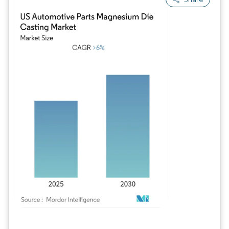
Imagem © Mordor Intelligence. O reuso requer atribuição conforme CC BY 4.0.