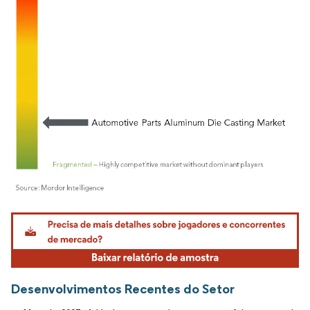
Imagem © Mordor Intelligence. O reuso requer atribuição conforme CC BY 4.0.
Desenvolvimentos Recentes do Setor