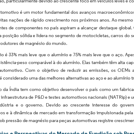
o, particularmente devido ao crescente foco em veículos leves e co
utomotivo é um motor fundamental dos avanços macroeconômicos e 
itas nações de rápido crescimento nos próximos anos. Ao mesmo 
antes de componentes no país aspiram a alcançar destaque global
posição sólida e lidera no segmento de motocicletas, carros do seg
rodutores de magnésio do mundo.
o é 33% mais leve que o alumínio e 75% mais leve que o aço. Ape
sistência-peso comparável à do alumínio. Elas também têm alta ca
automotivo. Com o objetivo de reduzir as emissões, os OEMs ado
 considerado uma das melhores alternativas ao aço e ao alumínio tr
 da Índia tem como objetivo desenvolver o país como um fabrica
 infraestrutura de P&D e testes automotivos nacionais (NATRip) e 
ndústria e o governo. Devido ao crescente interesse do gove
cos e à dinâmica de mercado em transformação impulsionada pela 
ob pressão de magnésio para peças automotivas registre cresciment
ias e Perspectivas do Mercado de Fundição sob Pre