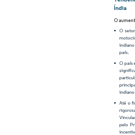
Índia
O aumento
O setor
motocic
indiano
país.
O país 
signifi
particu
princip
indiano
Até o f
rigoros
Vincula
pelo Pr
incenti