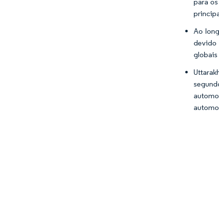
para os
princip
Ao long
devido
globais
Uttarak
segund
automo
automot