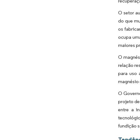
recuperaçã
O setor a
do que mu
os fabric
ocupa uma 
maiores p
O magnési
relação re
para uso 
magnésio é
O Governo
projeto de
entre a i
tecnológi
fundição s
Tendênc