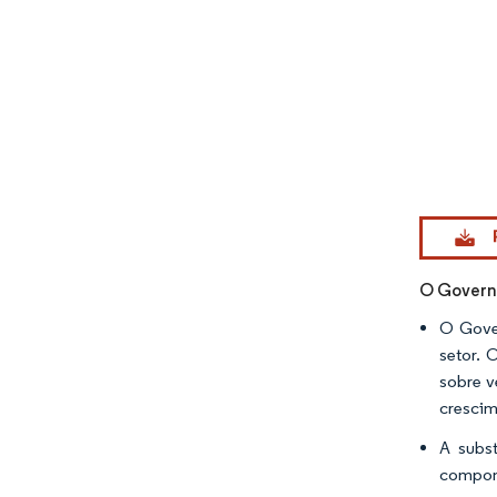
Imagem © Mo
O Governo
O Gover
setor. 
sobre v
crescim
A subs
compone