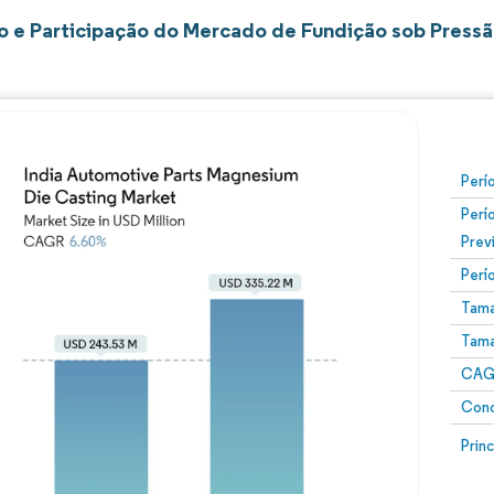
 e Participação do Mercado de Fundição sob Pressã
Perí
Perí
Prev
Perí
Tama
Tama
CAGR
Conc
Prin