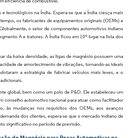
m eficiência de combustível.
tecnológicos na Índia. Espera-se que a Índia cresça mais
tempo, os fabricantes de equipamentos originais (OEMs) e
. Globalmente, o setor de componentes automotivos indiano
mento A e tratores. A Índia ficou em 10º lugar na lista dos
sar da baixa densidade, as ligas de magnésio possuem uma
pacidade de amortecimento de vibrações, tornando-as ideais
taram a estratégia de fabricar veículos mais leves, e o
adicionais.
nte global, bem como um polo de P&D. Ele estabeleceu um
um conselho automotivo nacional para atuar como facilitador
rno, às mudanças nos requisitos dos OEMs, aos avanços
demanda dos clientes, espera-se que o mercado indiano de
o significativo no período de previsão.
ssão de Magnésio para Peças Automotivas na