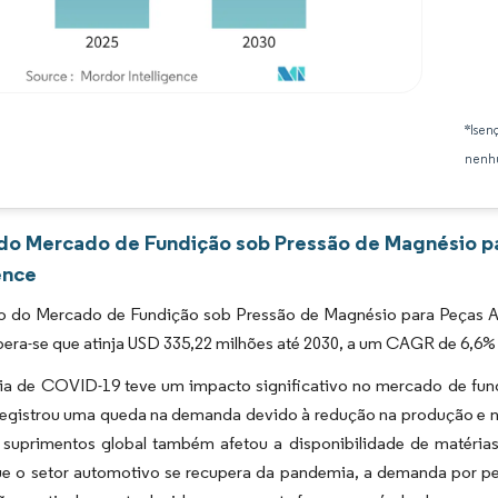
Imagem © Mordor Intelligence. O reuso requer atribuição conforme CC BY 4.0.
*Isen
nenhu
 do Mercado de Fundição sob Pressão de Magnésio pa
ence
 do Mercado de Fundição sob Pressão de Magnésio para Peças A
pera-se que atinja USD 335,22 milhões até 2030, a um CAGR de 6,6% 
a de COVID-19 teve um impacto significativo no mercado de fun
egistrou uma queda na demanda devido à redução na produção e na
 suprimentos global também afetou a disponibilidade de matéria
e o setor automotivo se recupera da pandemia, a demanda por p