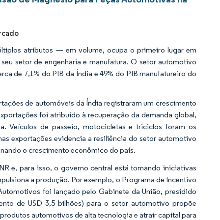
rcado
tiplos atributos — em volume, ocupa o primeiro lugar em
r seu setor de engenharia e manufatura. O setor automotivo
erca de 7,1% do PIB da Índia e 49% do PIB manufatureiro do
rtações de automóveis da Índia registraram um crescimento
exportações foi atribuído à recuperação da demanda global,
. Veículos de passeio, motocicletas e triciclos foram os
as exportações evidencia a resiliência do setor automotivo
ionando o crescimento econômico do país.
INR e, para isso, o governo central está tomando iniciativas
impulsiona a produção. Por exemplo, o Programa de Incentivo
utomotivos foi lançado pelo Gabinete da União, presidido
ento de USD 3,5 bilhões) para o setor automotivo propõe
rodutos automotivos de alta tecnologia e atrair capital para