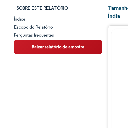
Tamanho
SOBRE ESTE RELATÓRIO
Índia
Índice
Panorama do Mercado
Escopo do Relatório
Perguntas frequentes
Visão Geral do Mercado
Principais Tendências de Mercado
Panorama competitivo
Desenvolvimentos da indústria