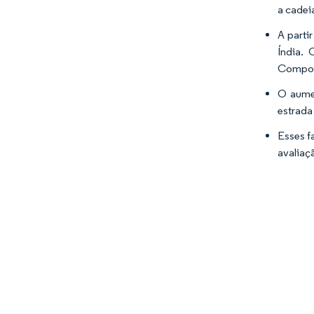
a cadeia
A parti
Índia.
Compon
O aumen
estrada
Esses f
avaliaç