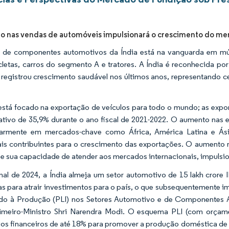
 nas vendas de automóveis impulsionará o crescimento do me
 de componentes automotivos da Índia está na vanguarda em múl
letas, carros do segmento A e tratores. A Índia é reconhecida po
 registrou crescimento saudável nos últimos anos, representando c
está focado na exportação de veículos para todo o mundo; as expo
cativo de 35,9% durante o ano fiscal de 2021-2022. O aumento nas 
larmente em mercados-chave como África, América Latina e Ásia
ais contribuintes para o crescimento das exportações. O aumento n
 e sua capacidade de atender aos mercados internacionais, impuls
inal de 2024, a Índia almeja um setor automotivo de 15 lakh crore 
as para atrair investimentos para o país, o que subsequentemente 
do à Produção (PLI) nos Setores Automotivo e de Componentes A
imeiro-Ministro Shri Narendra Modi. O esquema PLI (com orçam
vos financeiros de até 18% para promover a produção doméstica de p