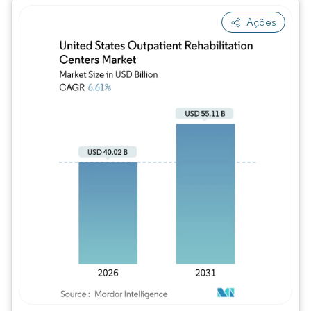
Ações
Imagem © Mordor Intelligence. O reuso req