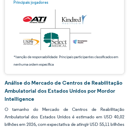
Imagem © Mordor Intelligence. O reuso requer atribuição conforme CC BY 4.0.
Principais jogadores
*Isenção de responsabilidade: Principais participantes classificados em
nenhuma ordem específica
Análise do Mercado de Centros de Reabilitação
Ambulatorial dos Estados Unidos por Mordor
Intelligence
O tamanho do Mercado de Centros de Reabilitação
Ambulatorial dos Estados Unidos é estimado em USD 40,02
bilhões em 2026, com expectativa de atingir USD 55,11 bilhões