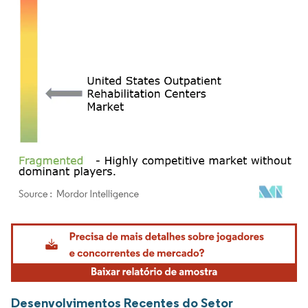
Imagem © Mordor Intelligence. O reuso requer atribuição conforme CC BY 4.0.
Desenvolvimentos Recentes do Setor