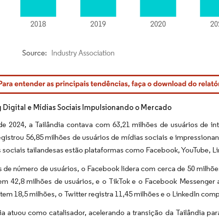
rdor Intelligence. O reuso requer atribuição conforme CC BY 4.0.
 Digital e Mídias Sociais Impulsionando o Mercado
 de 2024, a Tailândia contava com 63,21 milhões de usuários de i
gistrou 56,85 milhões de usuários de mídias sociais e impression
 sociais tailandesas estão plataformas como Facebook, YouTube, Lin
de número de usuários, o Facebook lidera com cerca de 50 milhões
em 42,8 milhões de usuários, e o TikTok e o Facebook Messenger a
tem 18,5 milhões, o Twitter registra 11,45 milhões e o LinkedIn compl
a atuou como catalisador, acelerando a transição da Tailândia p