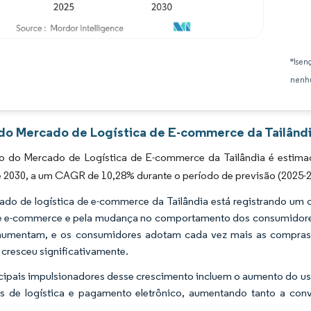
Imagem © Mordor Intelligence. O reuso requer atribuição conforme CC BY 4.0.
*Isen
nenhu
 do Mercado de Logística de E-commerce da Tailândi
 do Mercado de Logística de E-commerce da Tailândia é estimad
é 2030, a um CAGR de 10,28% durante o período de previsão (2025-2
do de logística de e-commerce da Tailândia está registrando um 
e e-commerce e pela mudança no comportamento dos consumidores.
umentam, e os consumidores adotam cada vez mais as compras di
 cresceu significativamente.
cipais impulsionadores desse crescimento incluem o aumento do uso 
s de logística e pagamento eletrônico, aumentando tanto a co