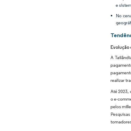
e siste
No cená
geográf
Tendênc
Evolução 
A Tailândi
pagamento 
pagamento
realizar t
Até 2023, 
o e-comme
pelos mill
Pesquisas
tomadores 