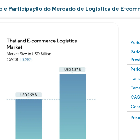
 e Participação do Mercado de Logística de E-comm
Perí
Perí
Prev
Perí
Tama
Tama
CAGR
Conc
Prin