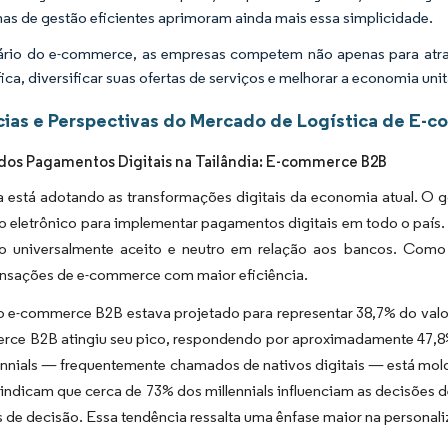
mas de gestão eficientes aprimoram ainda mais essa simplicidade.
rio do e-commerce, as empresas competem não apenas para atrair
ica, diversificar suas ofertas de serviços e melhorar a economia uni
ias e Perspectivas do Mercado de Logística de E-c
dos Pagamentos Digitais na Tailândia: E-commerce B2B
a está adotando as transformações digitais da economia atual. O go
eletrônico para implementar pagamentos digitais em todo o país. 
 universalmente aceito e neutro em relação aos bancos. Como 
ransações de e-commerce com maior eficiência.
o e-commerce B2B estava projetado para representar 38,7% do valo
rce B2B atingiu seu pico, respondendo por aproximadamente 47,8%
ennials — frequentemente chamados de nativos digitais — está mol
 indicam que cerca de 73% dos millennials influenciam as decisõe
de decisão. Essa tendência ressalta uma ênfase maior na personali