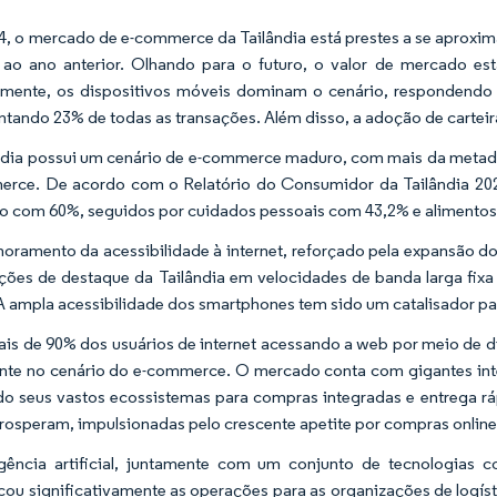
, o mercado de e-commerce da Tailândia está prestes a se aproxima
 ao ano anterior. Olhando para o futuro, o valor de mercado es
mente, os dispositivos móveis dominam o cenário, respondendo p
ntando 23% de todas as transações. Além disso, a adoção de carteiras
ndia possui um cenário de e-commerce maduro, com mais da metad
rce. De acordo com o Relatório do Consumidor da Tailândia 202
 com 60%, seguidos por cuidados pessoais com 43,2% e alimentos
oramento da acessibilidade à internet, reforçado pela expansão do
ções de destaque da Tailândia em velocidades de banda larga fixa 
 A ampla acessibilidade dos smartphones tem sido um catalisador 
s de 90% dos usuários de internet acessando a web por meio de
te no cenário do e-commerce. O mercado conta com gigantes int
ndo seus vastos ecossistemas para compras integradas e entrega r
prosperam, impulsionadas pelo crescente apetite por compras online
igência artificial, juntamente com um conjunto de tecnologias 
icou significativamente as operações para as organizações de logíst