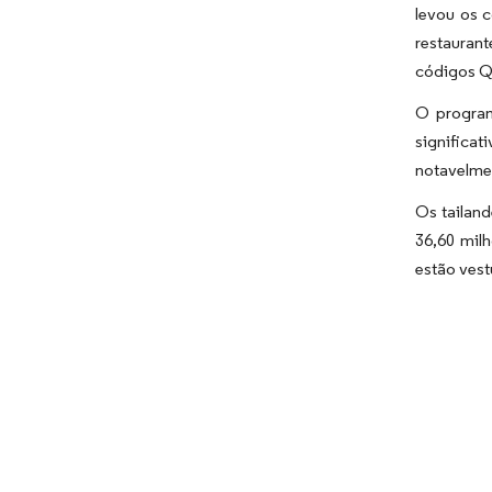
levou os 
restauran
códigos Q
O
progra
significa
notavelmen
Os tailand
36,60 mil
estão vest