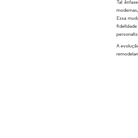
Tal ênfas
modernas,
Essa muda
fidelidad
personaliz
A evolução
remodeland