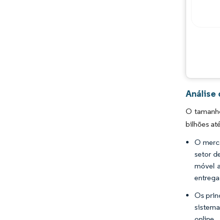
Análise
O tamanho
bilhões at
O merca
setor d
móvel a
entrega
Os prin
sistema
online.