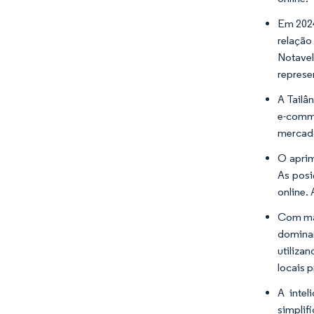
Em 2024
relação
Notavel
represe
A Tailâ
e-comme
mercado
O aprim
As posi
online.
Com mai
dominan
utiliza
locais 
A intel
simplif