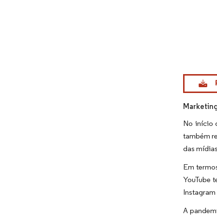
Imagem © Mo
Marketing
No início
também re
das mídias
Em termos 
YouTube t
Instagram 
A pandemi