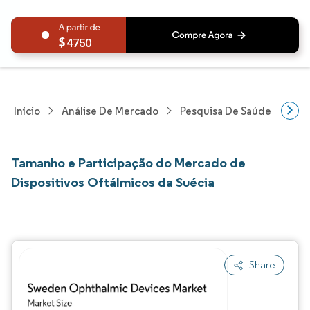
4750
Início
Análise De Mercado
Pesquisa De Saúde
Pes
Tamanho e Participação do Mercado de
Dispositivos Oftálmicos da Suécia
Share