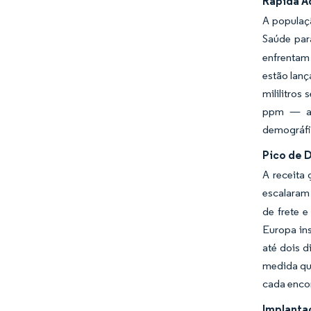
Rápida A
A populaç
Saúde par
enfrentam
estão lanç
mililitro
ppm — ad
demográfic
Pico de 
A receita
escalaram 
de frete 
Europa ins
até dois 
medida que
cada enco
Implanta