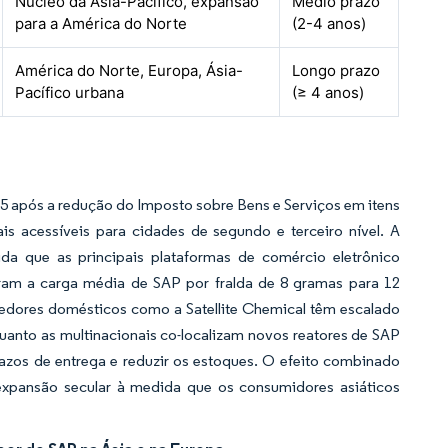
Núcleo da Ásia-Pacífico, expansão
Médio prazo
para a América do Norte
(2-4 anos)
América do Norte, Europa, Ásia-
Longo prazo
Pacífico urbana
(≥ 4 anos)
25 após a redução do Imposto sobre Bens e Serviços em itens
s acessíveis para cidades de segundo e terceiro nível. A
da que as principais plataformas de comércio eletrônico
ram a carga média de SAP por fralda de 8 gramas para 12
cedores domésticos como a Satellite Chemical têm escalado
uanto as multinacionais co-localizam novos reatores de SAP
azos de entrega e reduzir os estoques. O efeito combinado
xpansão secular à medida que os consumidores asiáticos