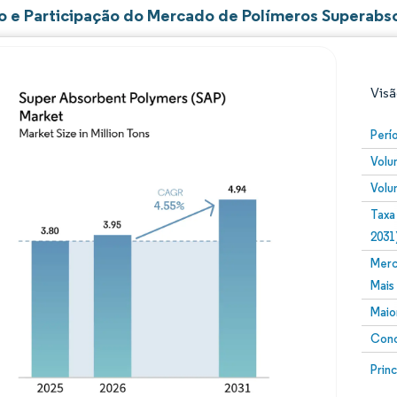
 e Participação do Mercado de Polímeros Superabs
Visã
Perí
Volu
Volu
Taxa
2031
Merc
Imagem © Mordor Intelligence. O reuso requer atribuiç
Mais
Maio
Conc
Image
Prin