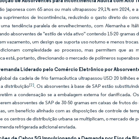
doção de Absorventes para Incontinência Adulta com Alto Te
ão japonesa com 65 anos ou mais ultrapassou 29,1% em 2024, e a
a suprimentos de incontinência, reduzindo o gasto direto do c
 uma tendência paralela de envelhecimento, com Alemanha e Itáli
ando absorventes de "estilo de vida ativo" contendo 15-20 gramas de
s sem vazamento, um design que suporta uso noturno e menos troca
icionam complexidade ao processo, mas permitem que as m
a está, portanto, direcionando o mercado de polímeros superabsor
Demanda Liderado pelo Comércio Eletrônico por Absorvente
 global da cadeia de frio farmacêutica ultrapassou USD 20 bilhõe
[2]
a distribuição
. Os absorventes à base de SAP estão substituin
e retêm a condensação se a embalagem externa for danificada. O
erem absorventes de SAP de 30-50 gramas em caixas de frutos do ma
dias, um benefício alinhado com as disposições de controle de te
 os centros de distribuição urbana se multiplicam, o mercado de 
menda refrigerada adicional enviada.
ções de Cabos 5G Impulsionando a Demanda por Fios de Bl