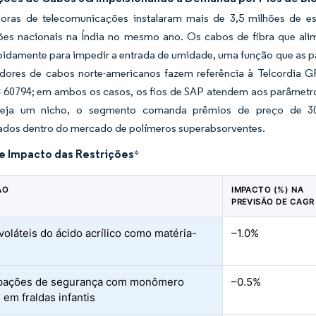
oras de telecomunicações instalaram mais de 3,5 milhões de e
ões nacionais na Índia no mesmo ano. Os cabos de fibra que ali
pidamente para impedir a entrada de umidade, uma função que as p
adores de cabos norte-americanos fazem referência à Telcordia 
 60794; em ambos os casos, os fios de SAP atendem aos parâmetr
eja um nicho, o segmento comanda prêmios de preço de 30-5
zados dentro do mercado de polímeros superabsorventes.
de Impacto das Restrições
*
ÃO
IMPACTO (%) NA
PREVISÃO DE CAGR
voláteis do ácido acrílico como matéria-
–1.0%
pações de segurança com monômero
–0.5%
 em fraldas infantis