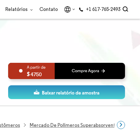
Relatórios
Contato
+1 617-765-2493
4750
astômeros
Mercado De Polímeros Superabsorventes (SAP)