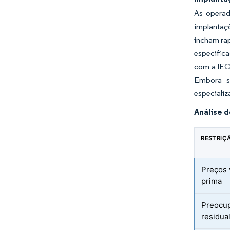
As operad
implantaç
incham ra
especific
com a IEC
Embora s
especiali
Análise 
RESTRIÇ
Preços 
prima
Preocu
residual