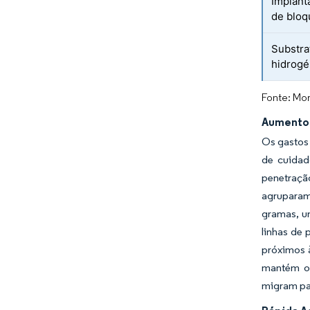
Implant
de bloq
Substrat
hidrogé
Fonte: Mor
Aumento 
Os gastos 
de cuidad
penetraçã
agruparam
gramas, u
linhas de 
próximos 
mantém o 
migram pa