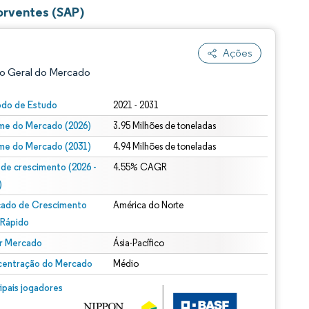
orventes (SAP)
Ações
o Geral do Mercado
odo de Estudo
2021 - 2031
me do Mercado (2026)
3.95 Milhões de toneladas
me do Mercado (2031)
4.94 Milhões de toneladas
 de crescimento (2026 -
4.55% CAGR
)
ado de Crescimento
América do Norte
ão conforme CC BY 4.0.
 Rápido
r Mercado
Ásia-Pacífico
entração do Mercado
Médio
m © Mordor Intelligence. O reuso requer atribuição conforme CC BY 4.0.
cipais jogadores