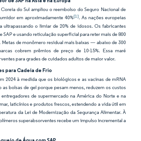
or de SAP na Ásia e na Europa
 Coreia do Sul ampliou o reembolso do Seguro Nacional de
[1]
onsumidor em aproximadamente 40%
. As nações europeias
a ultrapassando o limiar de 20% de idosos. Os fabricantes
 SAP e usando reticulação superficial para reter mais de 800
s. Metas de monômero residual mais baixas — abaixo de 300
arcas cobrem prêmios de preço de 10-15%. Essa maré
ventes para grades de cuidados adultos de maior valor.
s para Cadeia de Frio
s em 2024 à medida que os biológicos e as vacinas de mRNA
do as bolsas de gel porque pesam menos, reduzem os custos
s entregadores de supermercado na América do Norte e na
r, laticínios e produtos frescos, estendendo a vida útil em
mperatura da Lei de Modernização da Segurança Alimentar. À
polímeros superabsorventes recebe um impulso incremental a
oqueio de Água com SAP