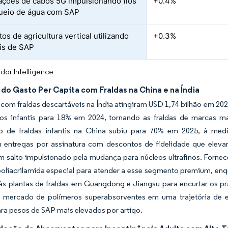
ações de cabos 5G impulsionando fios
+0.4%
ueio de água com SAP
os de agricultura vertical utilizando
+0.3%
is de SAP
dor Intelligence
do Gasto Per Capita com Fraldas na China e na Índia
com fraldas descartáveis na Índia atingiram USD 1,74 bilhão em 20
os infantis para 18% em 2024, tornando as fraldas de marcas mai
o de fraldas infantis na China subiu para 70% em 2025, à medi
 entregas por assinatura com descontos de fidelidade que eleva
m salto impulsionado pela mudança para núcleos ultrafinos. Forne
poliacrilamida especial para atender a esse segmento premium, enq
às plantas de fraldas em Guangdong e Jiangsu para encurtar os pr
mercado de polímeros superabsorventes em uma trajetória de e
ra pesos de SAP mais elevados por artigo.