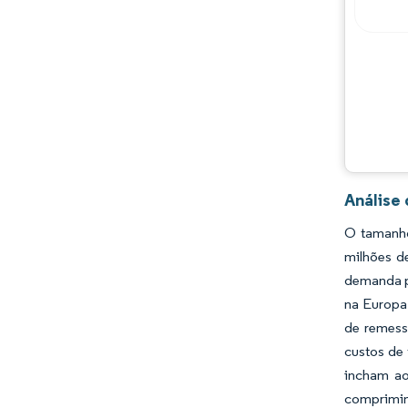
Oportunidades e perspectivas
Desenvolvimentos da indústria
Análise
O tamanho
milhões d
demanda po
na Europa 
de remess
custos de 
incham ao
comprimind