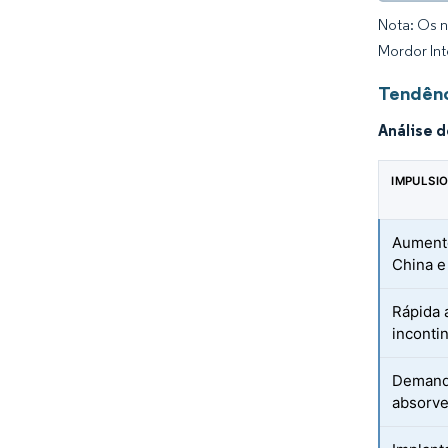
Nota: Os n
Mordor Int
Tendênc
Análise 
IMPULSI
Aumento
China e
Rápida 
inconti
Demanda
absorve