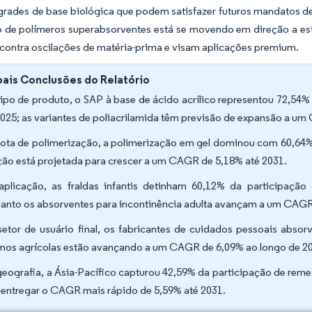
 grades de base biológica que podem satisfazer futuros mandatos 
 de polímeros superabsorventes está se movendo em direção a estr
contra oscilações de matéria-prima e visam aplicações premium.
pais Conclusões do Relatório
tipo de produto, o SAP à base de ácido acrílico representou 72,5
025; as variantes de poliacrilamida têm previsão de expansão a u
rota de polimerização, a polimerização em gel dominou com 60,64%
ção está projetada para crescer a um CAGR de 5,18% até 2031.
aplicação, as fraldas infantis detinham 60,12% da participaç
anto os absorventes para incontinência adulta avançam a um CAGR
setor de usuário final, os fabricantes de cuidados pessoais abs
mos agrícolas estão avançando a um CAGR de 6,09% ao longo de 2
geografia, a Ásia-Pacífico capturou 42,59% da participação de rem
 entregar o CAGR mais rápido de 5,59% até 2031.