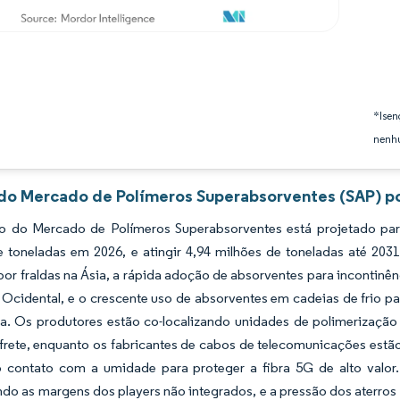
*Isen
nenhu
 do Mercado de Polímeros Superabsorventes (SAP) po
 do Mercado de Polímeros Superabsorventes está projetado para
e toneladas em 2026, e atingir 4,94 milhões de toneladas até 20
r fraldas na Ásia, a rápida adoção de absorventes para incontinênc
Ocidental, e o crescente uso de absorventes em cadeias de frio pa
a. Os produtores estão co-localizando unidades de polimerização 
frete, enquanto os fabricantes de cabos de telecomunicações estã
 contato com a umidade para proteger a fibra 5G de alto valor. 
o as margens dos players não integrados, e a pressão dos aterros 