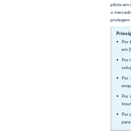
piloto em
o mercado
protegem 
Princi
Por 
em 2
Por 
solu
Por 
enqu
Por 
insu
Por 
para