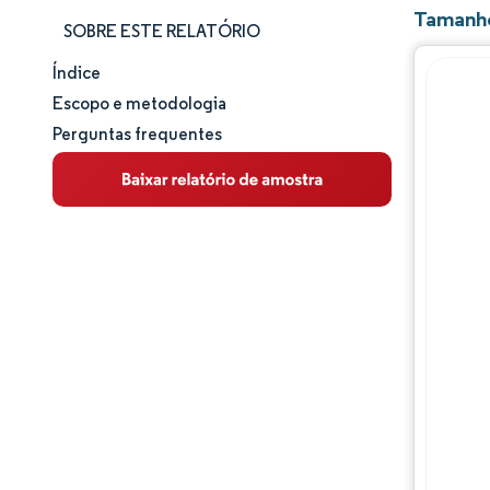
Tamanho
SOBRE ESTE RELATÓRIO
Índice
Tamanho e participação de mercado
Escopo e metodologia
Perguntas frequentes
Análise de mercado
Tendências e insights
Análise de segmentos
Análise geográfica
Análise da cadeia de valor
Panorama competitivo
Principais jogadores