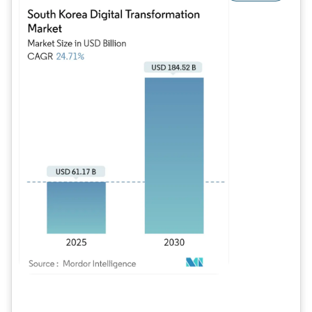
Imagem © Mordor Intelligence. O reuso requer atribuição conforme CC BY 4.0.