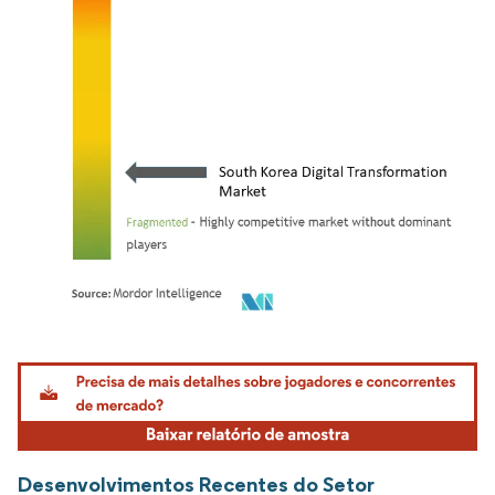
Imagem © Mordor Intelligence. O reuso requer atribuição conforme CC BY 4.0.
Desenvolvimentos Recentes do Setor