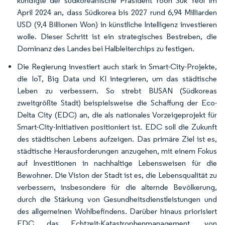
kündigte der südkoreanische Präsident Yoon Suk Yeol im
April 2024 an, dass Südkorea bis 2027 rund 6,94 Milliarden
USD (9,4 Billionen Won) in künstliche Intelligenz investieren
wolle. Dieser Schritt ist ein strategisches Bestreben, die
Dominanz des Landes bei Halbleiterchips zu festigen.
Die Regierung investiert auch stark in Smart-City-Projekte,
die IoT, Big Data und KI integrieren, um das städtische
Leben zu verbessern. So strebt BUSAN (Südkoreas
zweitgrößte Stadt) beispielsweise die Schaffung der Eco-
Delta City (EDC) an, die als nationales Vorzeigeprojekt für
Smart-City-Initiativen positioniert ist. EDC soll die Zukunft
des städtischen Lebens aufzeigen. Das primäre Ziel ist es,
städtische Herausforderungen anzugehen, mit einem Fokus
auf Investitionen in nachhaltige Lebensweisen für die
Bewohner. Die Vision der Stadt ist es, die Lebensqualität zu
verbessern, insbesondere für die alternde Bevölkerung,
durch die Stärkung von Gesundheitsdienstleistungen und
des allgemeinen Wohlbefindens. Darüber hinaus priorisiert
EDC das Echtzeit-Katastrophenmanagement, von