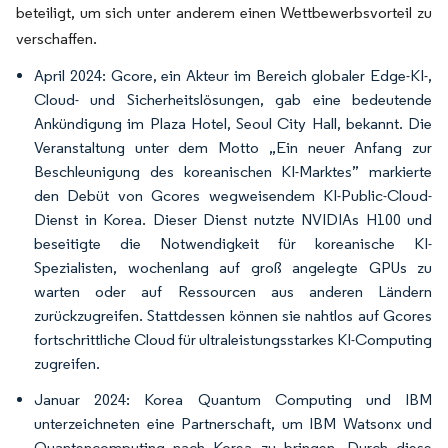
beteiligt, um sich unter anderem einen Wettbewerbsvorteil zu
verschaffen.
April 2024: Gcore, ein Akteur im Bereich globaler Edge-KI-,
Cloud- und Sicherheitslösungen, gab eine bedeutende
Ankündigung im Plaza Hotel, Seoul City Hall, bekannt. Die
Veranstaltung unter dem Motto „Ein neuer Anfang zur
Beschleunigung des koreanischen KI-Marktes” markierte
den Debüt von Gcores wegweisendem KI-Public-Cloud-
Dienst in Korea. Dieser Dienst nutzte NVIDIAs H100 und
beseitigte die Notwendigkeit für koreanische KI-
Spezialisten, wochenlang auf groß angelegte GPUs zu
warten oder auf Ressourcen aus anderen Ländern
zurückzugreifen. Stattdessen können sie nahtlos auf Gcores
fortschrittliche Cloud für ultraleistungsstarkes KI-Computing
zugreifen.
Januar 2024: Korea Quantum Computing und IBM
unterzeichneten eine Partnerschaft, um IBM Watsonx und
Quantencomputing nach Korea zu bringen. Durch diese