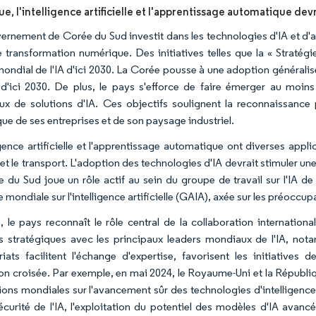
ue, l'intelligence artificielle et l'apprentissage automatique de
ernement de Corée du Sud investit dans les technologies d'IA et d'
e transformation numérique. Des initiatives telles que la « Stratég
mondial de l'IA d'ici 2030. La Corée pousse à une adoption généralisé
 d'ici 2030. De plus, le pays s'efforce de faire émerger au moins
x de solutions d'IA. Ces objectifs soulignent la reconnaissance p
ue de ses entreprises et de son paysage industriel.
igence artificielle et l'apprentissage automatique ont diverses appli
 et le transport. L'adoption des technologies d'IA devrait stimuler 
e du Sud joue un rôle actif au sein du groupe de travail sur l'IA de 
ce mondiale sur l'intelligence artificielle (GAIA), axée sur les préocc
, le pays reconnaît le rôle central de la collaboration internatio
es stratégiques avec les principaux leaders mondiaux de l'IA, not
riats facilitent l'échange d'expertise, favorisent les initiativ
on croisée. Par exemple, en mai 2024, le Royaume-Uni et la Républiq
ions mondiales sur l'avancement sûr des technologies d'intelligence a
sécurité de l'IA, l'exploitation du potentiel des modèles d'IA avancé