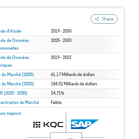
Share
ode d'étude
2019 - 2030
ode de Données
2025 - 2030
isionnelles
ode de Données
2019 - 2023
oriques
le du Marché (2025)
61.17 Milliards de dollars
le du Marché (2030)
184.52 Milliards de dollars
 (2025 - 2030)
24.71%
entration du Marché
Faible
urs majeurs