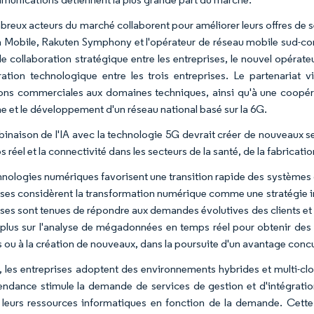
reux acteurs du marché collaborent pour améliorer leurs offres de s
 Mobile, Rakuten Symphony et l'opérateur de réseau mobile sud-cor
de collaboration stratégique entre les entreprises, le nouvel opérat
ration technologique entre les trois entreprises. Le partenariat v
ons commerciales aux domaines techniques, ainsi qu'à une coopéra
 et le développement d'un réseau national basé sur la 6G.
inaison de l'IA avec la technologie 5G devrait créer de nouveaux se
 réel et la connectivité dans les secteurs de la santé, de la fabricati
hnologies numériques favorisent une transition rapide des systèmes 
ises considèrent la transformation numérique comme une stratégie i
ises sont tenues de répondre aux demandes évolutives des clients et 
 plus sur l'analyse de mégadonnées en temps réel pour obtenir des r
s ou à la création de nouveaux, dans la poursuite d'un avantage concu
, les entreprises adoptent des environnements hybrides et multi-clo
endance stimule la demande de services de gestion et d'intégration
 leurs ressources informatiques en fonction de la demande. Cette fl