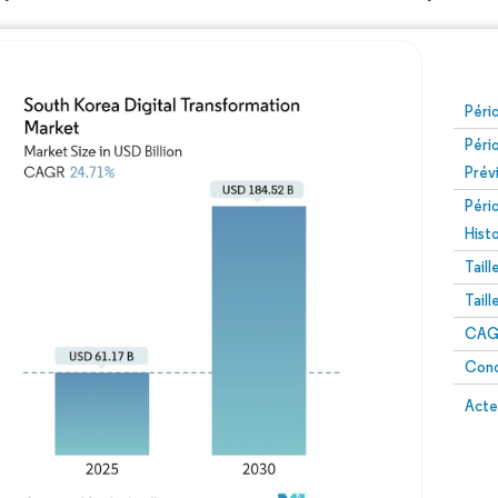
Péri
Péri
Prév
Péri
Hist
Tail
Tail
CAGR
Conc
Acte