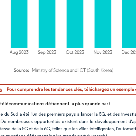
or Intelligence. La réutilisation nécessite une attribution sous CC BY 4.0.
es télécommunications détiennent la plus grande part
e du Sud a été l'un des premiers pays à lancer la 5G, et des invest
 De nombreuses opportunités existent dans le développement d'appl
tesse de la 5G et de la 6G, telles que les villes intelligentes, l'automat
munications détiennent la plus grande part du marché.