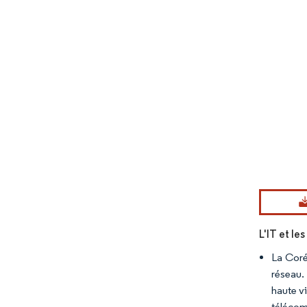
Image © Mord
L'IT et l
La Coré
réseau.
haute vi
télécom