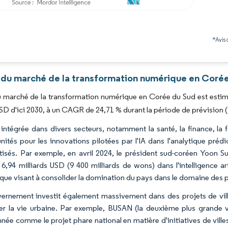
Image © Mordor Intelligence. La réutilisation nécessite une attribution sous CC BY 4.0
*Avis 
 du marché de la transformation numérique en Corée
du marché de la transformation numérique en Corée du Sud est estimé
USD d'ici 2030, à un CAGR de 24,71 % durant la période de prévision 
t intégrée dans divers secteurs, notamment la santé, la finance, la 
nités pour les innovations pilotées par l'IA dans l'analytique prédi
isés. Par exemple, en avril 2024, le président sud-coréen Yoon S
 6,94 milliards USD (9 400 milliards de wons) dans l'intelligence art
ique visant à consolider la domination du pays dans le domaine des
ernement investit également massivement dans des projets de villes
er la vie urbaine. Par exemple, BUSAN (la deuxième plus grande v
née comme le projet phare national en matière d'initiatives de villes