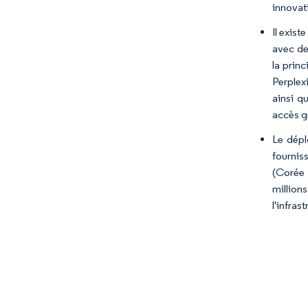
innovat
Il exist
avec de
la prin
Perplex
ainsi q
accès g
Le dépl
fournis
(Corée 
million
l'infras