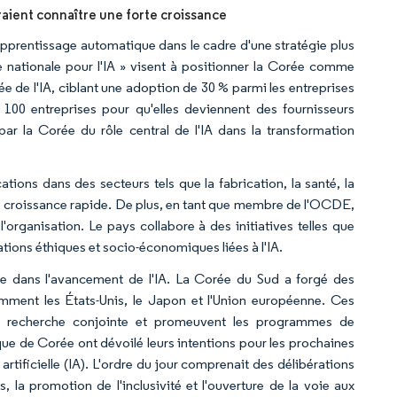
vraient connaître une forte croissance
apprentissage automatique dans le cadre d'une stratégie plus
ie nationale pour l'IA » visent à positionner la Corée comme
e de l'IA, ciblant une adoption de 30 % parmi les entreprises
 100 entreprises pour qu'elles deviennent des fournisseurs
ar la Corée du rôle central de l'IA dans la transformation
cations dans des secteurs tels que la fabrication, la santé, la
une croissance rapide. De plus, en tant que membre de l'OCDE,
l'organisation. Le pays collabore à des initiatives telles que
upations éthiques et socio-économiques liées à l'IA.
nale dans l'avancement de l'IA. La Corée du Sud a forgé des
amment les États-Unis, le Japon et l'Union européenne. Ces
es de recherche conjointe et promeuvent les programmes de
ue de Corée ont dévoilé leurs intentions pour les prochaines
rtificielle (IA). L'ordre du jour comprenait des délibérations
s, la promotion de l'inclusivité et l'ouverture de la voie aux