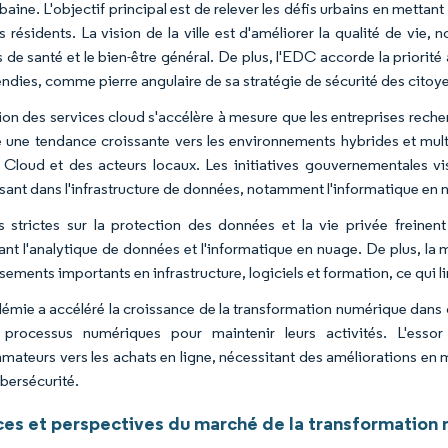
rbaine. L'objectif principal est de relever les défis urbains en metta
s résidents. La vision de la ville est d'améliorer la qualité de vie,
s de santé et le bien-être général. De plus, l'EDC accorde la priorit
endies, comme pierre angulaire de sa stratégie de sécurité des citoy
ion des services cloud s'accélère à mesure que les entreprises recher
 une tendance croissante vers les environnements hybrides et mult
Cloud et des acteurs locaux. Les initiatives gouvernementales vi
sant dans l'infrastructure de données, notamment l'informatique en nua
s strictes sur la protection des données et la vie privée freinent
ant l'analytique de données et l'informatique en nuage. De plus, l
sements importants en infrastructure, logiciels et formation, ce qui l
émie a accéléré la croissance de la transformation numérique dans d
 processus numériques pour maintenir leurs activités. L'esso
ateurs vers les achats en ligne, nécessitant des améliorations en 
ybersécurité.
es et perspectives du marché de la transformation