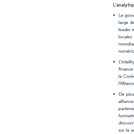
L'analytiq
Le gouv
large d
leader 
locales
mondiau
numériq
L'intell
finance
la Coré
l'Allian
De plus
allianc
partena
formati
discuss
sur la 