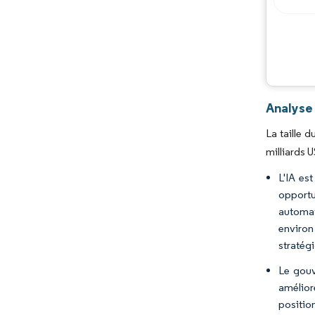
Analyse
La taille 
milliards 
L'IA es
opportu
automat
environ
stratég
Le gouv
amélior
position