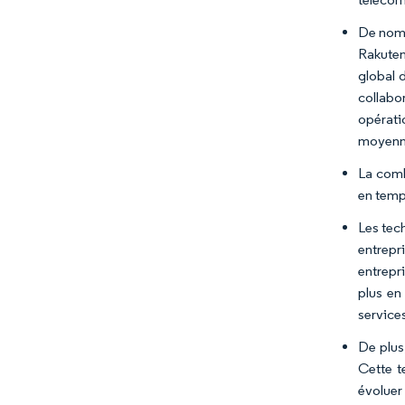
De nomb
Rakuten
global 
collabo
opérati
moyenne
La comb
en temps
Les tec
entrepr
entrepr
plus en
service
De plus
Cette t
évoluer