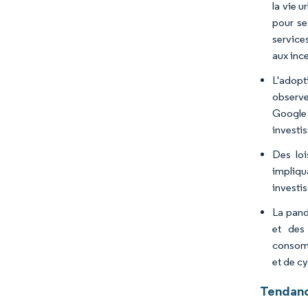
la vie u
pour se
service
aux inc
L'adopt
observe
Google 
investis
Des loi
impliqu
investis
La pand
et des
consomm
et de c
Tendanc