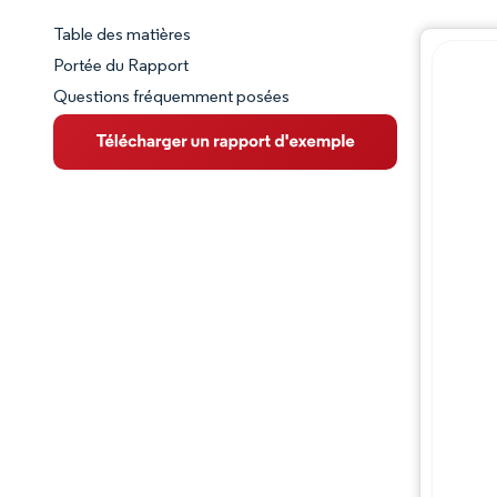
Table des matières
Aperçu du marché
Portée du Rapport
Questions fréquemment posées
VUE D’ENSEMBLE DU MARCHÉ
Principales tendances du marché
Paysage concurrentiel
Évolutions de l'industrie