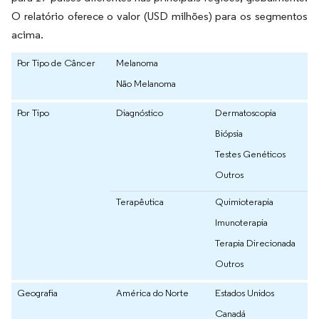
O relatório oferece o valor (USD milhões) para os segmentos
acima.
Por Tipo de Câncer
Melanoma
Não Melanoma
Por Tipo
Diagnóstico
Dermatoscopia
Biópsia
Testes Genéticos
Outros
Terapêutica
Quimioterapia
Imunoterapia
Terapia Direcionada
Outros
Geografia
América do Norte
Estados Unidos
Canadá