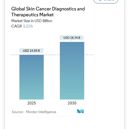
Imagem © Mordor Intelligence. O reuso requer atribuição conforme CC BY 4.0.