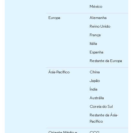
México
Europa
Alemanha
Reino Unido
França
Itália
Espanha
Restante da Europa
Ásia-Pacífico
China
Japão
Índia
Austrália
Coreia do Sul
Restante da Ásia-
Pacífico
Oriente Médio e
CCG