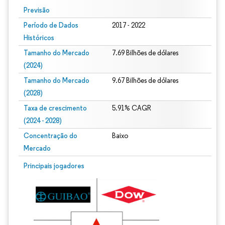
Previsão
Período de Dados
2017 - 2022
Históricos
Tamanho do Mercado
7.69 Bilhões de dólares
(2024)
Tamanho do Mercado
9.67 Bilhões de dólares
(2028)
Taxa de crescimento
5.91% CAGR
(2024 - 2028)
Concentração do
Baixo
Mercado
Imagem © Mordor Intelligence. O reuso requer atribuição conforme CC BY 4.0.
Principais jogadores