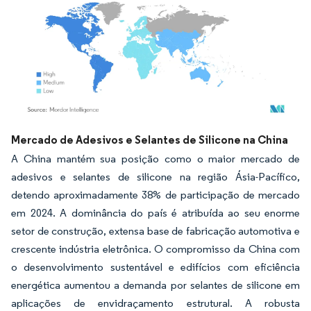
Imagem © Mordor Intelligence. O reuso requer atribuição conforme CC BY 4.0.
Mercado de Adesivos e Selantes de Silicone na China
A China mantém sua posição como o maior mercado de
adesivos e selantes de silicone na região Ásia-Pacífico,
detendo aproximadamente 38% de participação de mercado
em 2024. A dominância do país é atribuída ao seu enorme
setor de construção, extensa base de fabricação automotiva e
crescente indústria eletrônica. O compromisso da China com
o desenvolvimento sustentável e edifícios com eficiência
energética aumentou a demanda por selantes de silicone em
aplicações de envidraçamento estrutural. A robusta