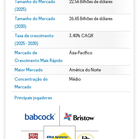
Tamanho do Mercado
22.56 Bilhões de dólares
(2025)
Tamanho do Mercado
26.65 Bilhões de dólares
(2030)
Taxa de crescimento
3.40% CAGR
(2025 - 2030)
Mercado de
Ásia-Pacífico
Crescimento Mais Rápido
Maior Mercado
América do Norte
Concentração do
Médio
Mercado
Imagem © Mordor Intelligence. O reuso requer atribuição conforme CC BY 4.0.
Principais jogadores