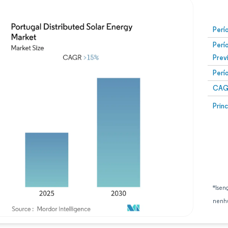
Perí
Perí
Prev
Perí
CAG
Prin
*Isen
nenhu
Imagem © Mordor Intelligence. O reuso requer atribuição conforme CC BY 4.0.