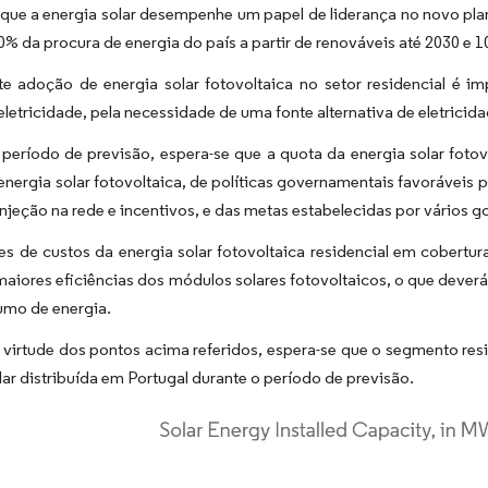
que a energia solar desempenhe um papel de liderança no novo plan
0% da procura de energia do país a partir de renováveis até 2030 e 1
te adoção de energia solar fotovoltaica no setor residencial é 
eletricidade, pela necessidade de uma fonte alternativa de eletricida
 período de previsão, espera-se que a quota da energia solar fot
energia solar fotovoltaica, de políticas governamentais favoráveis p
 injeção na rede e incentivos, e das metas estabelecidas por vários g
s de custos da energia solar fotovoltaica residencial em cobertur
maiores eficiências dos módulos solares fotovoltaicos, o que deverá 
umo de energia.
virtude dos pontos acima referidos, espera-se que o segmento resi
lar distribuída em Portugal durante o período de previsão.