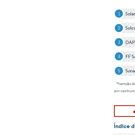
Sola
Solc
DAP
FF S
Suna
*Isenção de
em nenhuma
Índice d