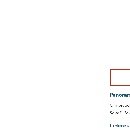
Imagem © Mo
Panora
O mercado
Solar 2 Po
Líderes 