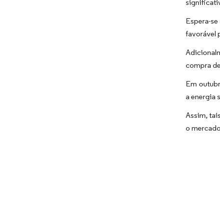
significat
Espera-se
favorável 
Adicional
compra de
Em outubr
a energia 
Assim, tai
o mercado 