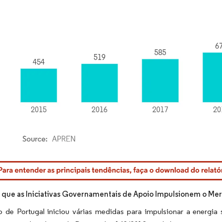
rdor Intelligence. O reuso requer atribuição conforme CC BY 4.0.
 que as Iniciativas Governamentais de Apoio Impulsionem o Me
 de Portugal iniciou várias medidas para impulsionar a energia 