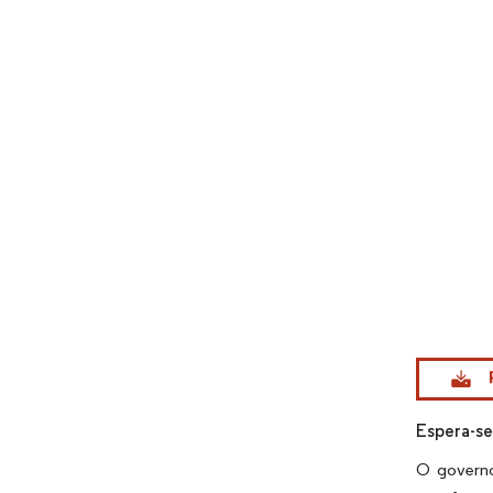
Imagem © Mo
Espera-se
O governo