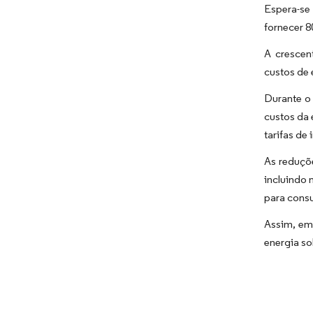
Espera-se 
fornecer 8
A crescen
custos de 
Durante o
custos da 
tarifas de
As reduçõe
incluindo 
para cons
Assim, em 
energia so