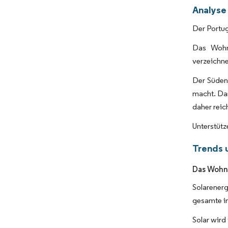
Analyse 
Der Portug
Das Wohns
verzeichn
Der Süden 
macht. Dar
daher reic
Unterstütz
Trends 
Das Wohns
Solarenerg
gesamte in
Solar wird