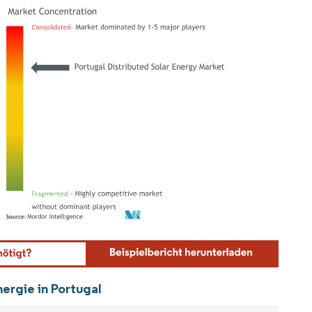
ordor Intelligence. Wiederverwendung erfordert Namensnennung gemäß CC BY 4.0.
nergie in Portugal