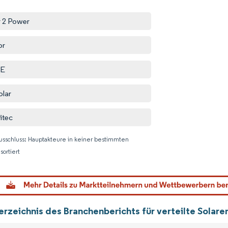
r 2 Power
or
E
olar
itec
usschluss: Hauptakteure in keiner bestimmten
sortiert
Bild © M
erzeichnis des Branchenberichts für verteilte Solare