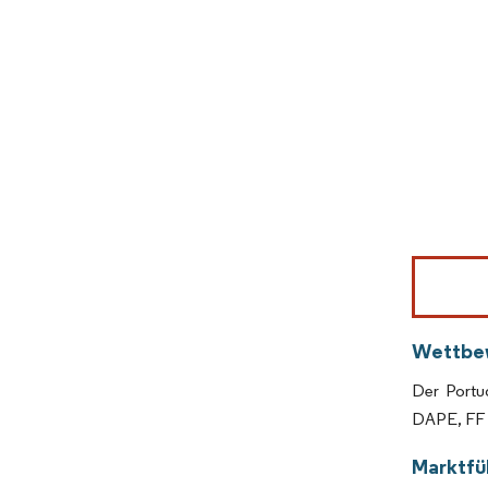
Bild © Mor
Wettbe
Der Portug
DAPE, FF S
Marktfüh