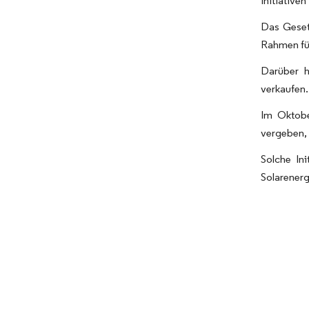
Initiative
Das Geset
Rahmen für
Darüber h
verkaufen.
Im Oktobe
vergeben, 
Solche In
Solarenerg