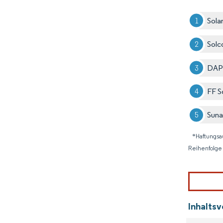
Sola
Solc
DAP
FF S
Suna
*Haftungsa
Reihenfolge 
Inhaltsv