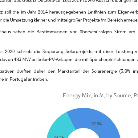
n zählen das Gesetz Decreto-Lei 162/2019 sowie Ausschreibungen für 
z soll die im Jahr 2014 herausgegebenen Leitlinien zum Eigenverb
 die Umsetzung kleiner und mittelgroßer Projekte im Bereich erneue
inaus sehen die Bestimmungen vor, überschüssigen Strom am S
r 2020 schrieb die Regierung Solarprojekte mit einer Leist
davon 483 MW an Solar-PV-Anlagen, die mit Speichereinrichtungen v
itiativen dürften daher den Marktanteil der Solarenergie (3,8% 
ie in Portugal antreiben.