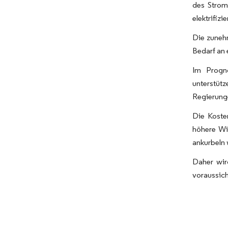
des Strom
elektrifizie
Die zuneh
Bedarf an 
Im Progno
unterstüt
Regierunge
Die Koste
höhere Wi
ankurbeln 
Daher wir
voraussich