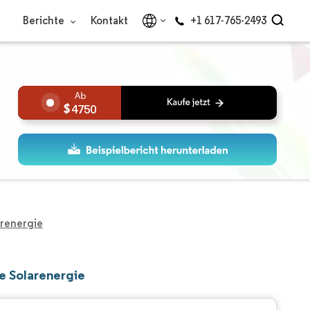
Berichte
Kontakt
+1 617-765-2493
4750
arenergie
te Solarenergie