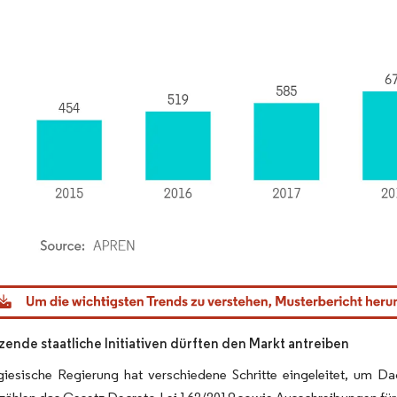
dor Intelligence. Wiederverwendung erfordert Namensnennung gemäß CC BY 4.0.
zende staatliche Initiativen dürften den Markt antreiben
giesische Regierung hat verschiedene Schritte eingeleitet, um D