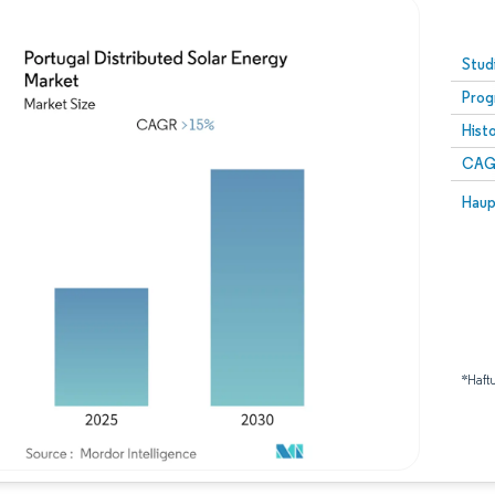
Stud
Prog
Hist
CAG
Haup
*Haft
Bild © Mordor Intelligence. Wiederverwendung erfordert Namensnennung gemäß 