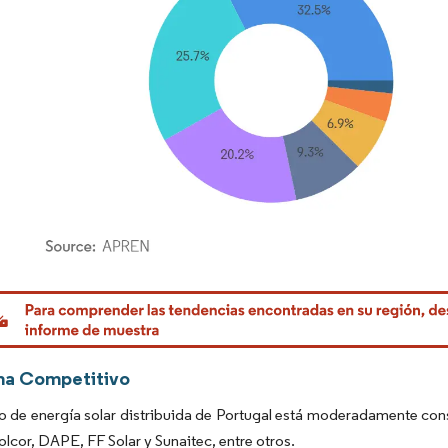
rdor Intelligence. El uso requiere atribución según CC BY 4.0.
ma Competitivo
 de energía solar distribuida de Portugal está moderadamente cons
olcor, DAPE, FF Solar y Sunaitec, entre otros.