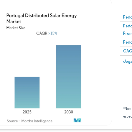
Perí
Perí
Pron
Perí
CAG
Juga
*Nota
espec
Imagen © Mordor Intelligence. El uso requiere atribución según CC BY 4.0.