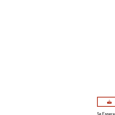
Imagen © Mo
Se Espera