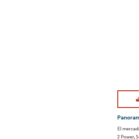
Imagen © Mo
Panora
El mercado
2 Power, S