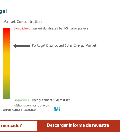
gal
Mordor Intelligence. El uso requiere atribución según CC BY 4.0.