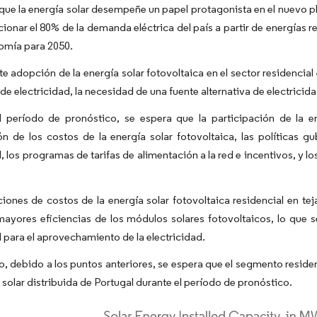
que la energía solar desempeñe un papel protagonista en el nuevo p
ionar el 80% de la demanda eléctrica del país a partir de energías r
omía para 2050.
te adopción de la energía solar fotovoltaica en el sector residenci
 de electricidad, la necesidad de una fuente alternativa de electricid
l período de pronóstico, se espera que la participación de la e
n de los costos de la energía solar fotovoltaica, las políticas g
l, los programas de tarifas de alimentación a la red e incentivos, y l
iones de costos de la energía solar fotovoltaica residencial en t
mayores eficiencias de los módulos solares fotovoltaicos, lo que s
l para el aprovechamiento de la electricidad.
to, debido a los puntos anteriores, se espera que el segmento resid
 solar distribuida de Portugal durante el período de pronóstico.