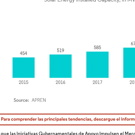
rdor Intelligence. El uso requiere atribución según CC BY 4.0.
 que las Iniciativas Gubernamentales de Apoyo Impulsen el Mer