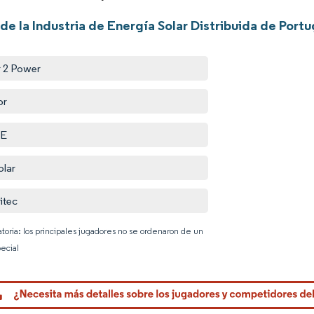
de la Industria de Energía Solar Distribuida de Portu
r 2 Power
or
E
olar
itec
atoria: los principales jugadores no se ordenaron de un
ecial
Imagen © 