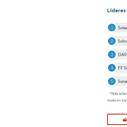
Líderes 
Sola
Solc
DAP
FF S
Suna
*Nota aclar
modo en esp