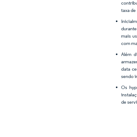
contrib
taxa de
Inicial
durante
mais us
com ma
Além d
armazen
data ce
sendo i
Os hype
instala
de serv