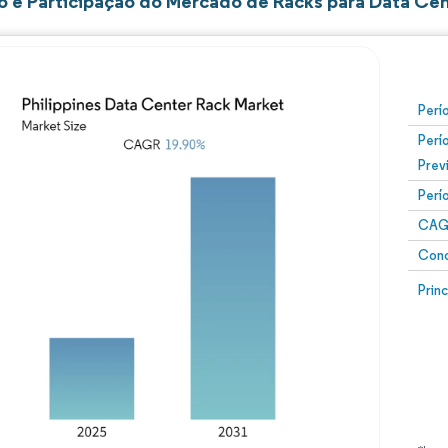
 e Participação do Mercado de Racks para Data Cent
Perí
Perí
Prev
Perí
CAG
Conc
Prin