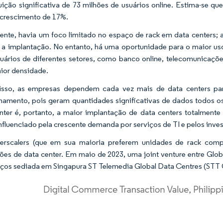
uição significativa de 73 milhões de usuários online. Estima-se q
 crescimento de 17%.
mente, havia um foco limitado no espaço de rack em data centers
 a implantação. No entanto, há uma oportunidade para o maior us
uários de diferentes setores, como banco online, telecomunicaçõe
ior densidade.
isso, as empresas dependem cada vez mais de data centers par
amento, pois geram quantidades significativas de dados todos os 
nter é, portanto, a maior implantação de data centers totalment
nfluenciado pela crescente demanda por serviços de TI e pelos inve
rscalers (que em sua maioria preferem unidades de rack comple
ções de data center. Em maio de 2023, uma joint venture entre Glob
iços sediada em Singapura ST Telemedia Global Data Centres (STT