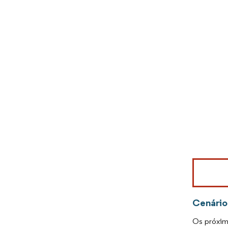
Imagem © Mo
Cenário
Os próxim