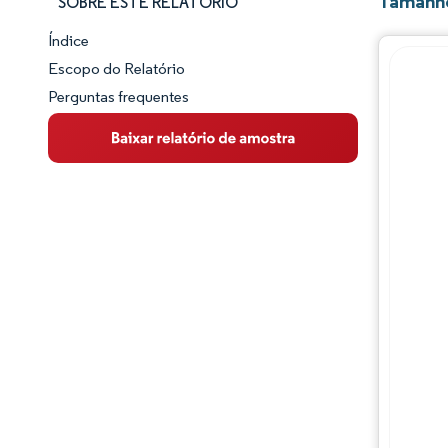
Tamanho
SOBRE ESTE RELATÓRIO
Índice
Panorama do Mercado
Escopo do Relatório
Perguntas frequentes
Visão Geral do Mercado
Principais Tendências de Mercado
Panorama competitivo
Desenvolvimentos da indústria