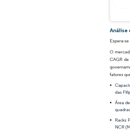
Análise
Espera-se 
O mercado 
CAGR de 1
govername
fatores qu
Capacid
das Fil
Área de
quadrad
Racks P
NCR (Me