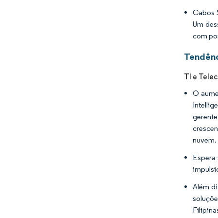
Cabos S
Um dess
com pon
Tendênc
TI e Tele
O aumen
Intelli
gerente
cresce
nuvem.
Espera-
impulsi
Além di
soluçõe
Filipin