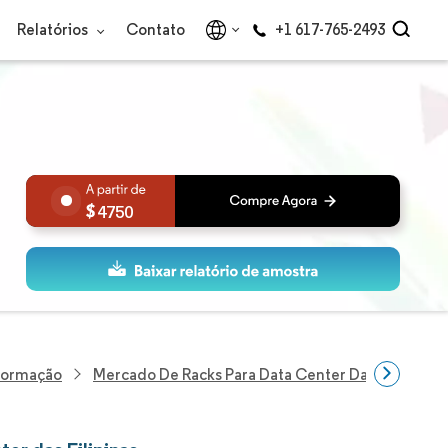
Relatórios
Contato
+1 617-765-2493
4750
nformação
Mercado De Racks Para Data Center Das Filipinas