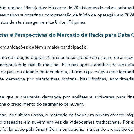
ubmarinos Planejados: Há cerca de 20 sistemas de cabos submarin
es cabos submarinos com previsão de início de operação em 2024 
tos de aterrissagem em La Union, Filipinas.
ias e Perspectivas do Mercado de Racks para Data C
comunicações detém a maior participação.
to da adoção digital cria maior necessidade de espaço de armaz
gence pretende investir mais nas Filipinas após a abertura de um da
 de país da gigante de tecnologia, afirmou que estava consideran
nte demanda por plataformas digitais. Nas Filipinas, aproxima
se que a crescente demanda por análises e softwares para fins
one o crescimento do segmento de nuvem.
sso, nos últimos anos, o mercado de jogos em nuvem cresceu sig
s baseadas em nuvem em vez de videogames tradicionais. Por e
as foi lançado pela Smart Communications, marcando a ocasião da p