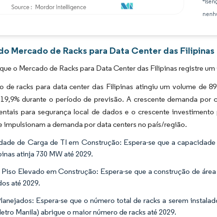
*Isen
nenhu
Imagem © Mordor Intelligence. O reuso requer atribuição conforme CC BY 4.0.
 do Mercado de Racks para Data Center das Filipinas
que o Mercado de Racks para Data Center das Filipinas registre u
de racks para data center das Filipinas atingiu um volume de 89.
9,9% durante o período de previsão. A crescente demanda por
ntais para segurança local de dados e o crescente investimento 
e impulsionam a demanda por data centers no país/região.
ade de Carga de TI em Construção: Espera-se que a capacidade 
ipinas atinja 730 MW até 2029.
 Piso Elevado em Construção: Espera-se que a construção de área 
os até 2029.
lanejados: Espera-se que o número total de racks a serem instalado
tro Manila) abrigue o maior número de racks até 2029.