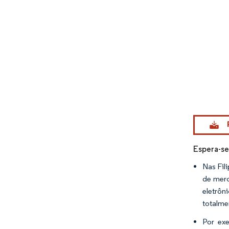
Imagem © Mo
Espera-se
Nas Fil
de merc
eletrô
totalme
Por ex