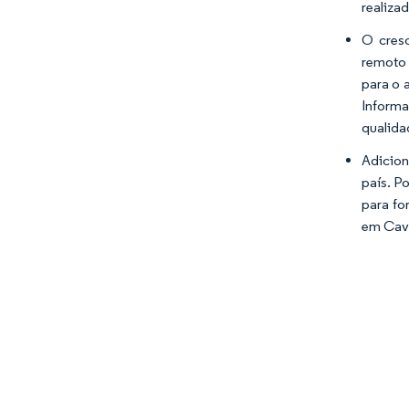
realiza
O cres
remoto 
para o 
Informa
qualida
Adicion
país. P
para fo
em Cavi