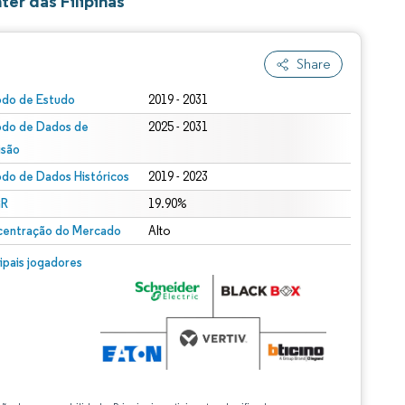
er das Filipinas
Share
odo de Estudo
2019 - 2031
odo de Dados de
2025 - 2031
isão
odo de Dados Históricos
2019 - 2023
R
19.90%
entração do Mercado
Alto
cipais jogadores