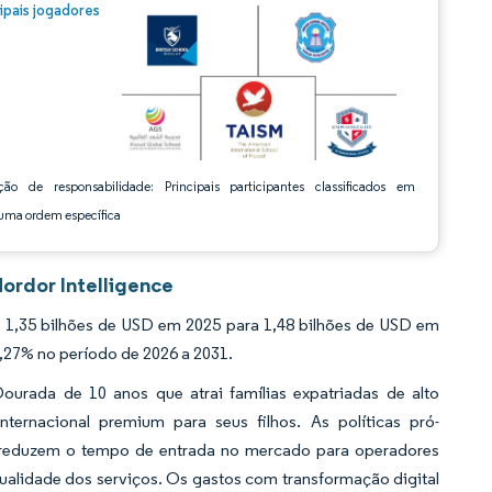
m © Mordor Intelligence. O reuso requer atribuição conforme CC BY 4.0.
cipais jogadores
ção de responsabilidade: Principais participantes classificados em
ma ordem específica
ordor Intelligence
1,35 bilhões de USD em 2025 para 1,48 bilhões de USD em
9,27% no período de 2026 a 2031.
urada de 10 anos que atrai famílias expatriadas de alto
ternacional premium para seus filhos. As políticas pró-
ar reduzem o tempo de entrada no mercado para operadores
ualidade dos serviços. Os gastos com transformação digital