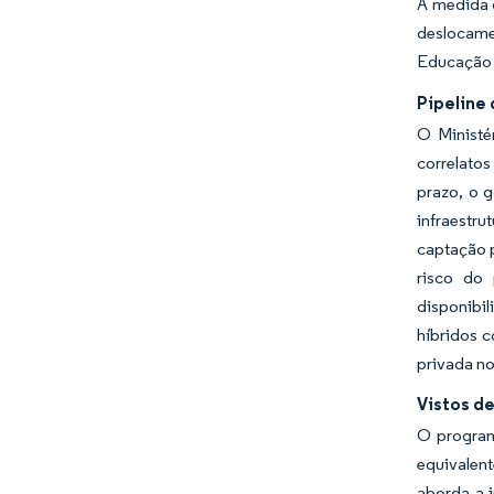
À medida 
deslocame
Educação 
Pipeline
O Ministé
correlatos
prazo, o 
infraestr
captação p
risco do 
disponibil
híbridos 
privada n
Vistos d
O program
equivalent
aborda a i