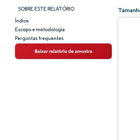
SOBRE ESTE RELATÓRIO
Tamanho
Índice
Tamanho e participação de mercado
Escopo e metodologia
Perguntas frequentes
Análise de mercado
Tendências e insights
Análise de segmentos
Análise geográfica
Panorama competitivo
Desenvolvimentos da indústria