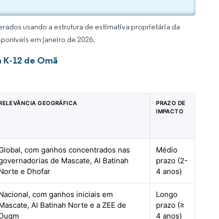
rados usando a estrutura de estimativa proprietária da
sponíveis em janeiro de 2026.
a K-12 de Omã
RELEVÂNCIA GEOGRÁFICA
PRAZO DE
IMPACTO
Global, com ganhos concentrados nas
Médio
governadorias de Mascate, Al Batinah
prazo (2-
Norte e Dhofar
4 anos)
Nacional, com ganhos iniciais em
Longo
Mascate, Al Batinah Norte e a ZEE de
prazo (≥
Duqm
4 anos)