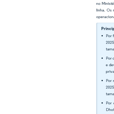
no Minist
linha. Os
operaciona
Princi
Por 
2025
tama
Por 
e de
priv
Por 
2025
tama
Por 
Dhof