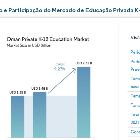
 e Participação do Mercado de Educação Privada K
Visã
Perí
Perí
Prev
Tama
base
Tama
Imagem © Mordor Intelligence. O reuso requer atribuiç
Tama
Taxa
2031
Conc