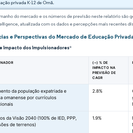
ação privada K-12 de Omã.
manho do mercado e os números de previsão neste relatório são ge
elligence, atualizada com os dados e percepções mais recentes di
ias e Perspectivas do Mercado de Educação Privad
de Impacto dos Impulsionadores
*
ONADOR
(~) % DE
IMPACTO NA
PREVISÃO DE
CAGR
ento da população expatriada e
2.8%
 omanense por currículos
cionais
vos da Visão 2040 (100% de IED, PPP,
1.9%
ões de terrenos)