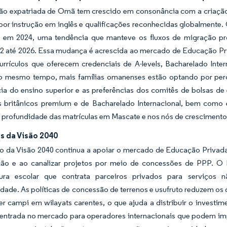
ão expatriada de Omã tem crescido em consonância com a criação 
or instrução em inglês e qualificações reconhecidas globalmente.
ro em 2024, uma tendência que manteve os fluxos de migração pro
12 até 2026. Essa mudança é acrescida ao mercado de Educação Pr
 currículos que oferecem credenciais de A-levels, Bacharelado In
 mesmo tempo, mais famílias omanenses estão optando por percur
cia do ensino superior e as preferências dos comitês de bolsas d
 britânicos premium e de Bacharelado Internacional, bem com
a profundidade das matrículas em Mascate e nos nós de crescimento
s da Visão 2040
o da Visão 2040 continua a apoiar o mercado de Educação Privada
ão e ao canalizar projetos por meio de concessões de PPP. O 
utura escolar que contrata parceiros privados para serviços
idade. As políticas de concessão de terrenos e usufruto reduzem os
er campi em wilayats carentes, o que ajuda a distribuir o invest
 entrada no mercado para operadores internacionais que podem im