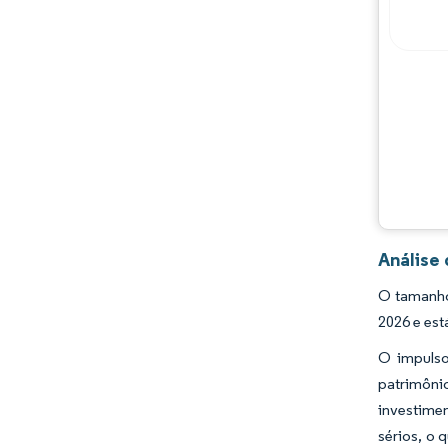
Análise
O tamanho
2026 e est
O impulso
patrimôni
investime
sérios, o 