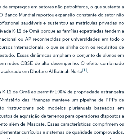
de empregos em setores não petrolíferos, o que sustenta a
 O Banco Mundial reportou expansão constante do setor não
fissional saudáveis e sustentou as matrículas privadas no
ivada K-12 de Omã porque as famílias expatriadas tendem a
ternacional ou AP reconhecidas por universidades em todo o
sos internacionais, o que se alinha com os requisitos de
e estudo. Essas dinâmicas ampliam o conjunto de alunos em
o em redes CBSE de alto desempenho. O efeito combinado
[1]
 acelerado em Dhofar e Al Batinah Norte
.
 K-12 de Omã ao permitir 100% de propriedade estrangeira
Ministério das Finanças manteve um pipeline de PPPs de
 não instrucionais sob modelos plurianuais baseados em
 custos de aquisição de terrenos para operadores dispostos a
imento além de Mascate. Essas características comprimem os
plementar currículos e sistemas de qualidade comprovados.