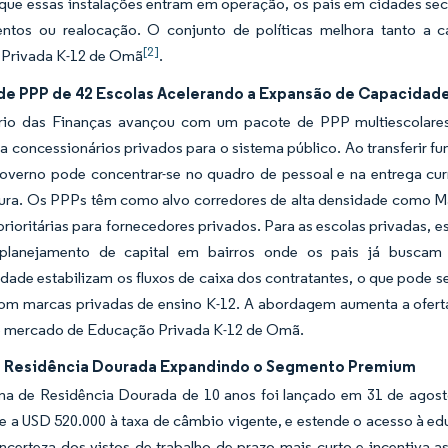
que essas instalações entram em operação, os pais em cidades se
ntos ou realocação. O conjunto de políticas melhora tanto a
[2]
Privada K-12 de Omã
.
 de PPP de 42 Escolas Acelerando a Expansão de Capacidad
rio das Finanças avançou com um pacote de PPP multiescolares q
 a concessionários privados para o sistema público. Ao transferir 
governo pode concentrar-se no quadro de pessoal e na entrega c
utura. Os PPPs têm como alvo corredores de alta densidade como M
rioritárias para fornecedores privados. Para as escolas privadas, 
planejamento de capital em bairros onde os pais já buscam 
idade estabilizam os fluxos de caixa dos contratantes, o que pode s
com marcas privadas de ensino K-12. A abordagem aumenta a ofert
o mercado de Educação Privada K-12 de Omã.
e Residência Dourada Expandindo o Segmento Premium
a de Residência Dourada de 10 anos foi lançado em 31 de agos
e a USD 520.000 à taxa de câmbio vigente, e estende o acesso à ed
ncerteza dos vistos de trabalho de prazo mais curto e incentiva as