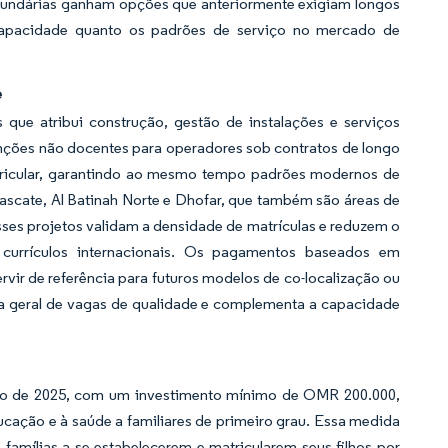
cundárias ganham opções que anteriormente exigiam longos
 capacidade quanto os padrões de serviço no mercado de
e
ue atribui construção, gestão de instalações e serviços
funções não docentes para operadores sob contratos de longo
urricular, garantindo ao mesmo tempo padrões modernos de
ascate, Al Batinah Norte e Dhofar, que também são áreas de
esses projetos validam a densidade de matrículas e reduzem o
currículos internacionais. Os pagamentos baseados em
ervir de referência para futuros modelos de co-localização ou
a geral de vagas de qualidade e complementa a capacidade
to de 2025, com um investimento mínimo de OMR 200.000,
ucação e à saúde a familiares de primeiro grau. Essa medida
 famílias a se estabelecerem e matricularem seus filhos por