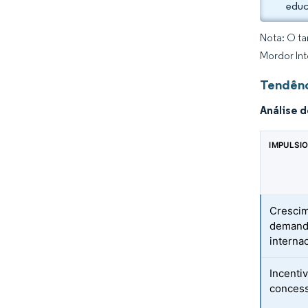
educ
Nota: O ta
Mordor Int
Tendênc
Análise 
IMPULSI
Crescim
demanda
interna
Incenti
concess