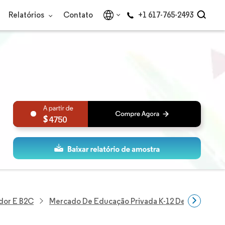
Relatórios
Contato
+1 617-765-2493
4750
dor E B2C
Mercado De Educação Privada K-12 De Omã