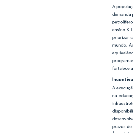
A populaç
demanda p
petrolífe
ensino K-
priorizar
mundo. Ao
equivalên
programas
fortalece 
Incentivo
A execuçã
na educaç
infraestr
disponibil
desenvolv
prazos de