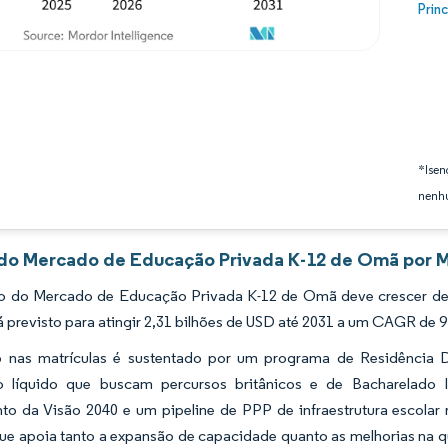
Image
Prin
*Isen
nenhu
 do Mercado de Educação Privada K-12 de Omã por M
 do Mercado de Educação Privada K-12 de Omã deve crescer de 
á previsto para atingir 2,31 bilhões de USD até 2031 a um CAGR de 
 nas matrículas é sustentado por um programa de Residência Do
o líquido que buscam percursos britânicos e de Bacharelado In
nto da Visão 2040 e um pipeline de PPP de infraestrutura escol
que apoia tanto a expansão de capacidade quanto as melhorias na q