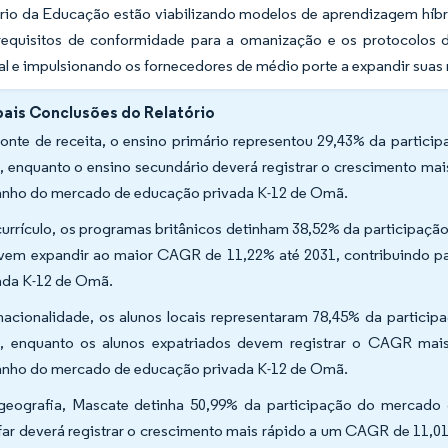
ério da Educação estão viabilizando modelos de aprendizagem híb
 requisitos de conformidade para a omanização e os protocolos 
l e impulsionando os fornecedores de médio porte a expandir suas
pais Conclusões do Relatório
fonte de receita, o ensino primário representou 29,43% da part
, enquanto o ensino secundário deverá registrar o crescimento ma
nho do mercado de educação privada K-12 de Omã.
currículo, os programas britânicos detinham 38,52% da participa
vem expandir ao maior CAGR de 11,22% até 2031, contribuindo 
ada K-12 de Omã.
nacionalidade, os alunos locais representaram 78,45% da parti
, enquanto os alunos expatriados devem registrar o CAGR mai
nho do mercado de educação privada K-12 de Omã.
geografia, Mascate detinha 50,99% da participação do mercad
ar deverá registrar o crescimento mais rápido a um CAGR de 11,0