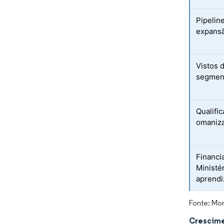
Pipelin
expansã
Vistos 
segmen
Qualifi
omaniza
Financi
Ministé
aprendi
Fonte: Mor
Crescime