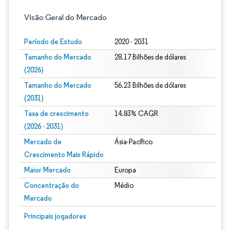
Visão Geral do Mercado
Período de Estudo
2020 - 2031
Tamanho do Mercado
28.17 Bilhões de dólares
(2026)
Tamanho do Mercado
56.23 Bilhões de dólares
(2031)
Taxa de crescimento
14.83% CAGR
(2026 - 2031)
Mercado de
Ásia-Pacífico
Crescimento Mais Rápido
Maior Mercado
Europa
Concentração do
Médio
Mercado
Imagem © Mordor Intelligence. O reuso requer atribuição conforme CC BY 4.0.
Principais jogadores