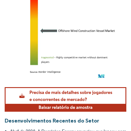
Imagem © Mordor Intelligence. O reuso requer atribuição conforme CC BY 4.0.
Desenvolvimentos Recentes do Setor