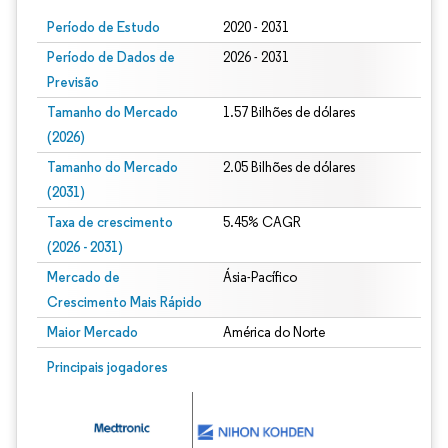
Período de Estudo
2020 - 2031
Período de Dados de
2026 - 2031
Previsão
Tamanho do Mercado
1.57 Bilhões de dólares
(2026)
Tamanho do Mercado
2.05 Bilhões de dólares
(2031)
Taxa de crescimento
5.45% CAGR
(2026 - 2031)
Mercado de
Ásia-Pacífico
Crescimento Mais Rápido
Maior Mercado
América do Norte
Imagem © Mordor Intelligence. O reuso requer atribuição conforme CC BY 4.0.
Principais jogadores