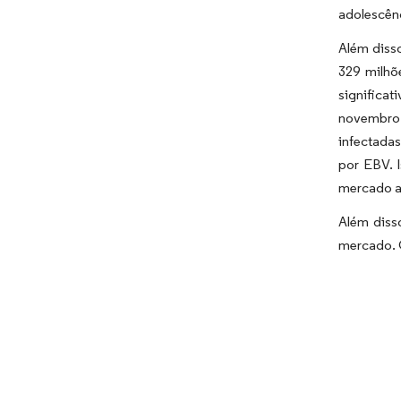
adolescênc
Além disso
329 milhõ
significa
novembro 
infectada
por EBV. 
mercado a
Além diss
mercado. 