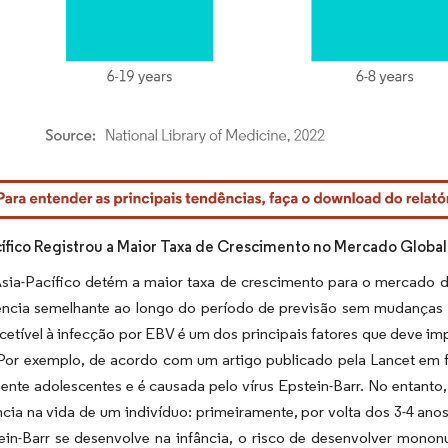
rdor Intelligence. O reuso requer atribuição conforme CC BY 4.0.
cífico Registrou a Maior Taxa de Crescimento no Mercado Global
Ásia-Pacífico detém a maior taxa de crescimento para o mercado 
ncia semelhante ao longo do período de previsão sem mudanças s
cetível à infecção por EBV é um dos principais fatores que deve i
 Por exemplo, de acordo com um artigo publicado pela Lancet em 
ente adolescentes e é causada pelo vírus Epstein-Barr. No entanto
cia na vida de um indivíduo: primeiramente, por volta dos 3-4 an
tein-Barr se desenvolve na infância, o risco de desenvolver mono