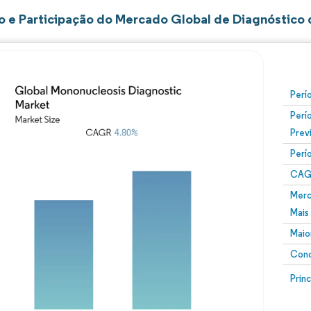
 e Participação do Mercado Global de Diagnóstico
Perí
Perí
Prev
Perí
CAG
Merc
Mais
Maio
Conc
Prin