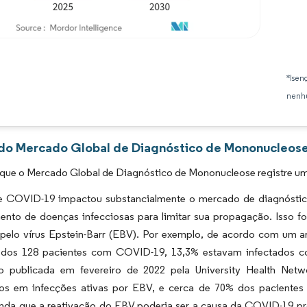
Imagem © Mordor Intelligence. O reuso requer atribuição conforme CC BY 4.0.
*Isen
nenhu
 do Mercado Global de Diagnóstico de Mononucleose
 que o Mercado Global de Diagnóstico de Mononucleose registre um
e COVID-19 impactou substancialmente o mercado de diagnósti
ento de doenças infecciosas para limitar sua propagação. Isso f
 pelo vírus Epstein-Barr (EBV). Por exemplo, de acordo com um 
 dos 128 pacientes com COVID-19, 13,3% estavam infectados c
ão publicada em fevereiro de 2022 pela University Health N
os em infecções ativas por EBV, e cerca de 70% dos pacient
inda que a reativação do EBV poderia ser a causa da COVID-19 pro