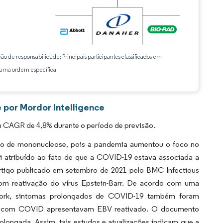
ção de responsabilidade: Principais participantes classificados em
ma ordem específica
 por Mordor Intelligence
 CAGR de 4,8% durante o período de previsão.
co de mononucleose, pois a pandemia aumentou o foco no
oi atribuído ao fato de que a COVID-19 estava associada a
artigo publicado em setembro de 2021 pelo BMC Infectious
om reativação do vírus Epstein-Barr. De acordo com uma
etwork, sintomas prolongados de COVID-19 também foram
es com COVID apresentavam EBV reativado. O documento
longada. Assim, tais estudos e atualizações indicam que a