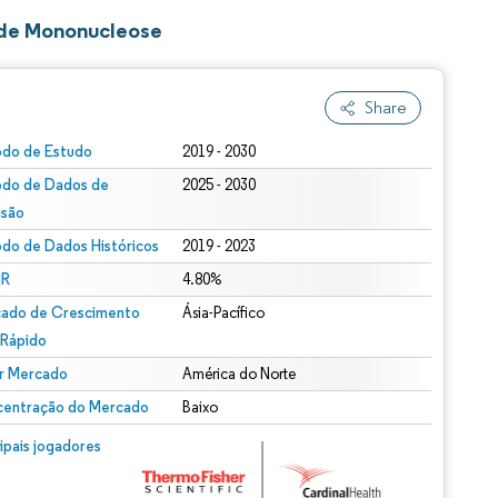
 de Mononucleose
Share
odo de Estudo
2019 - 2030
odo de Dados de
2025 - 2030
isão
odo de Dados Históricos
2019 - 2023
R
4.80%
ado de Crescimento
Ásia-Pacífico
 Rápido
r Mercado
América do Norte
entração do Mercado
Baixo
cipais jogadores