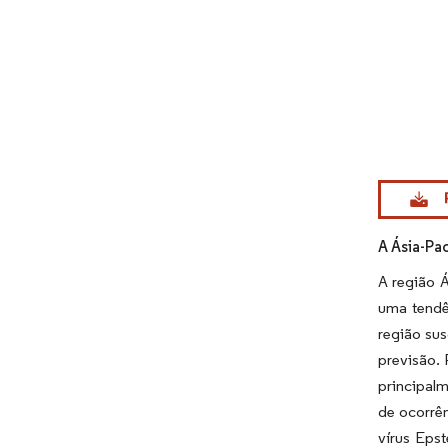
Imagem © Mo
A Ásia-Pa
A região 
uma tendê
região sus
previsão.
principalm
de ocorrên
vírus Eps