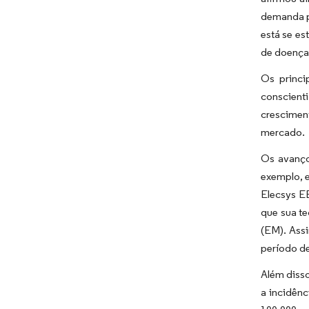
demanda p
está se es
de doença
Os princi
conscient
crescimen
mercado.
Os avanço
exemplo, e
Elecsys E
que sua te
(EM). Ass
período de
Além disso
a incidên