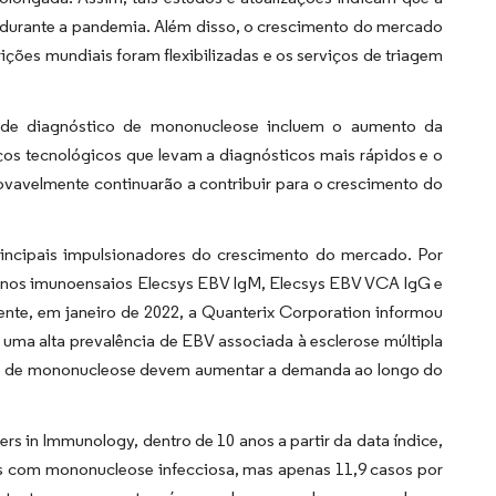
durante a pandemia. Além disso, o crescimento do mercado
ições mundiais foram flexibilizadas e os serviços de triagem
l de diagnóstico de mononucleose incluem o aumento da
ços tecnológicos que levam a diagnósticos mais rápidos e o
ovavelmente continuarão a contribuir para o crescimento do
incipais impulsionadores do crescimento do mercado. Por
te nos imunoensaios Elecsys EBV IgM, Elecsys EBV VCA IgG e
te, em janeiro de 2022, a Quanterix Corporation informou
 uma alta prevalência de EBV associada à esclerose múltipla
co de mononucleose devem aumentar a demanda ao longo do
s in Immunology, dentro de 10 anos a partir da data índice,
tes com mononucleose infecciosa, mas apenas 11,9 casos por