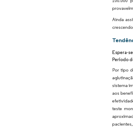
100.000 p
provavelm
Ainda ass
crescendo
Tendênc
Espera-se
Período d
Por tipo 
aglutinaçã
sistema i
aos benefí
efetivida
teste mon
aproximad
pacientes,