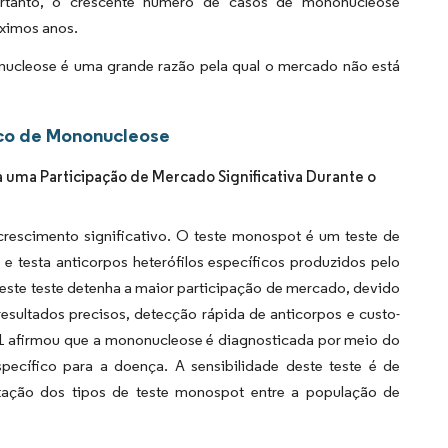
ortanto, o crescente número de casos de mononucleose
óximos anos.
onucleose é uma grande razão pela qual o mercado não está
ico de Mononucleose
uma Participação de Mercado Significativa Durante o
crescimento significativo. O teste monospot é um teste de
 e testa anticorpos heterófilos específicos produzidos pelo
este teste detenha a maior participação de mercado, devido
resultados precisos, detecção rápida de anticorpos e custo-
021 afirmou que a mononucleose é diagnosticada por meio do
pecífico para a doença. A sensibilidade deste teste é de
ação dos tipos de teste monospot entre a população de