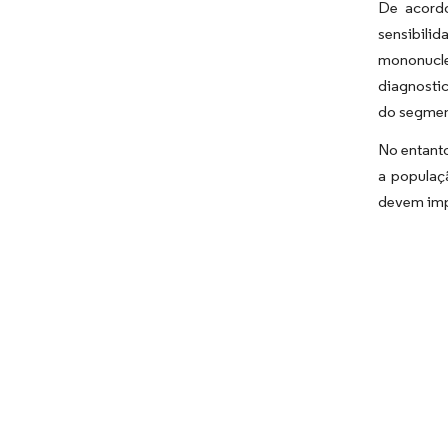
De acordo
sensibili
mononucle
diagnostic
do segmen
No entanto
a populaç
devem imp