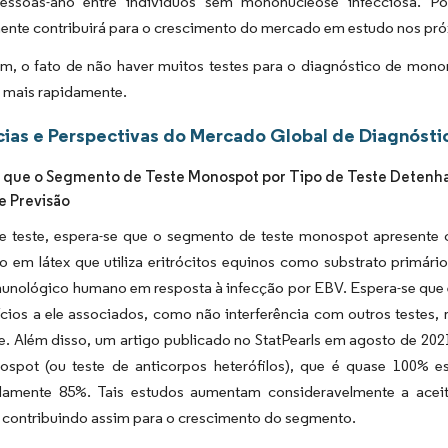
essoas-ano entre indivíduos sem mononucleose infecciosa. P
ente contribuirá para o crescimento do mercado em estudo nos pr
im, o fato de não haver muitos testes para o diagnóstico de mon
 mais rapidamente.
ias e Perspectivas do Mercado Global de Diagnóst
 que o Segmento de Teste Monospot por Tipo de Teste Detenha 
e Previsão
de teste, espera-se que o segmento de teste monospot apresente 
o em látex que utiliza eritrócitos equinos como substrato primário
munológico humano em resposta à infecção por EBV. Espera-se que 
cios a ele associados, como não interferência com outros testes, 
de. Além disso, um artigo publicado no StatPearls em agosto de 2
ospot (ou teste de anticorpos heterófilos), que é quase 100% es
amente 85%. Tais estudos aumentam consideravelmente a aceit
 contribuindo assim para o crescimento do segmento.