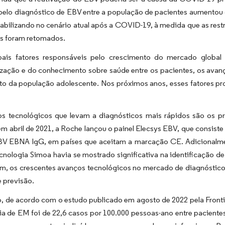
elo diagnóstico de EBV entre a população de pacientes aumentou 
tabilizando no cenário atual após a COVID-19, à medida que as restr
s foram retomados.
pais fatores responsáveis pelo crescimento do mercado globa
ização e do conhecimento sobre saúde entre os pacientes, os avan
to da população adolescente. Nos próximos anos, esses fatores pr
s tecnológicos que levam a diagnósticos mais rápidos são os pr
m abril de 2021, a Roche lançou o painel Elecsys EBV, que consis
BV EBNA IgG, em países que aceitam a marcação CE. Adicionalmen
cnologia Simoa havia se mostrado significativa na identificação de
im, os crescentes avanços tecnológicos no mercado de diagnósti
 previsão.
, de acordo com o estudo publicado em agosto de 2022 pela Frontier
cia de EM foi de 22,6 casos por 100.000 pessoas-ano entre pacien