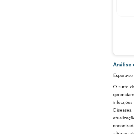
Análise
Espera-se
O surto d
gerenciam
infecções
Diseases,
atualizaç
encontrad
afirmou a