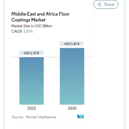
Share
Imagem © Mordor Intelligence. O reuso requer atribuição conforme CC BY 4.0.