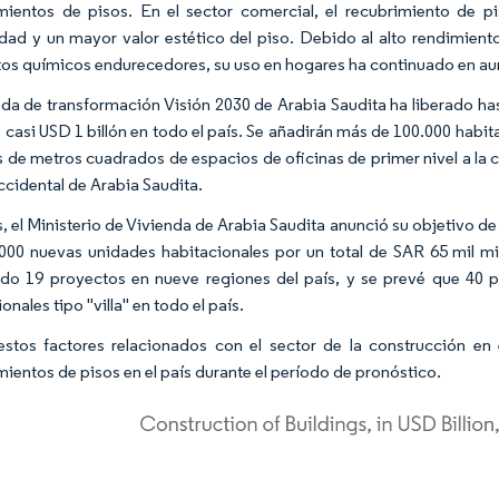
mientos de pisos. En el sector comercial, el recubrimiento de 
idad y un mayor valor estético del piso. Debido al alto rendimien
os químicos endurecedores, su uso en hogares ha continuado en a
da de transformación Visión 2030 de Arabia Saudita ha liberado has
e casi USD 1 billón en todo el país. Se añadirán más de 100.000 habit
s de metros cuadrados de espacios de oficinas de primer nivel a la 
ccidental de Arabia Saudita.
 el Ministerio de Vivienda de Arabia Saudita anunció su objetivo de
000 nuevas unidades habitacionales por un total de SAR 65 mil mi
do 19 proyectos en nueve regiones del país, y se prevé que 40 
onales tipo "villa" en todo el país.
stos factores relacionados con el sector de la construcción en
mientos de pisos en el país durante el período de pronóstico.