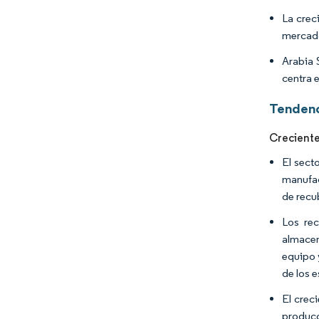
La crec
mercado
Arabia 
centra e
Tendenc
Creciente
El sect
manufac
de recu
Los rec
almacen
equipo 
de los e
El crec
producc