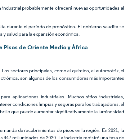
ón industrial probablemente ofrecerá nuevas oportunidades al
ta durante el período de pronóstico. El gobierno saudita se
ria y salud para la expansión económica.
 Pisos de Oriente Medio y África
 Los sectores principales, como el químico, el automotriz, el
electrónica, son algunos de los consumidores más importantes
ra aplicaciones industriales. Muchos sitios industriales,
ener condiciones limpias y seguras para los trabajadores, el
o brillo que puede aumentar significativamente la luminosidad
 demanda de recubrimientos de pisos en la región. En 2021, la
s 447 mil unidades de 2020. La industria registró una tasa de