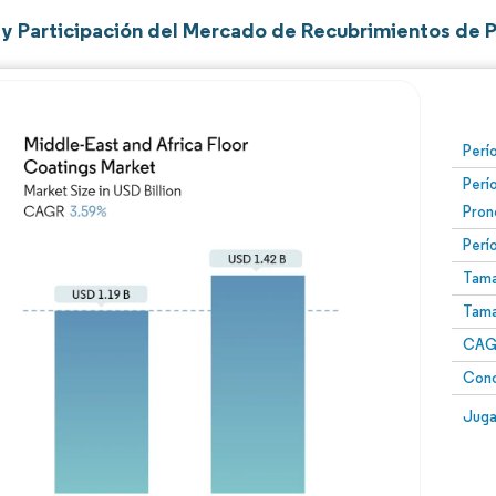
y Participación del Mercado de Recubrimientos de P
Perí
Perí
Pron
Perí
Tama
Tama
CAGR
Conc
Juga