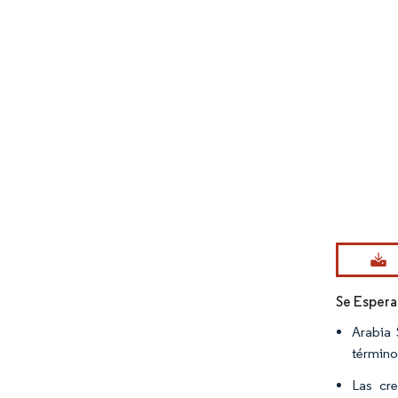
Imagen © Mo
Se Espera
Arabia 
término
Las cre