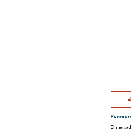
Imagen © Mo
Panora
El mercad