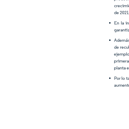
crecimi
de 2021
En la i
garanti
Además,
de recu
ejemplo
primera
planta 
Por lo 
aumente