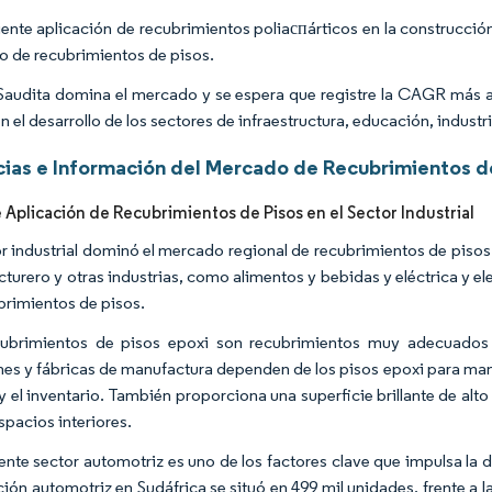
iente aplicación de recubrimientos poliaспárticos en la construcci
 de recubrimientos de pisos.
Saudita domina el mercado y se espera que registre la CAGR más al
n el desarrollo de los sectores de infraestructura, educación, indust
ias e Información del Mercado de Recubrimientos de
 Aplicación de Recubrimientos de Pisos en el Sector Industrial
or industrial dominó el mercado regional de recubrimientos de pisos.
turero y otras industrias, como alimentos y bebidas y eléctrica y 
brimientos de pisos.
ubrimientos de pisos epoxi son recubrimientos muy adecuados pa
es y fábricas de manufactura dependen de los pisos epoxi para mant
y el inventario. También proporciona una superficie brillante de alt
spacios interiores.
iente sector automotriz es uno de los factores clave que impulsa la
ión automotriz en Sudáfrica se situó en 499 mil unidades, frente a la