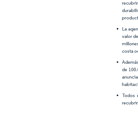
recubri
durabil
product
La agen
valor d
millone
costa o
Además,
de 100.
anuncia
habitaci
Todos e
recubri