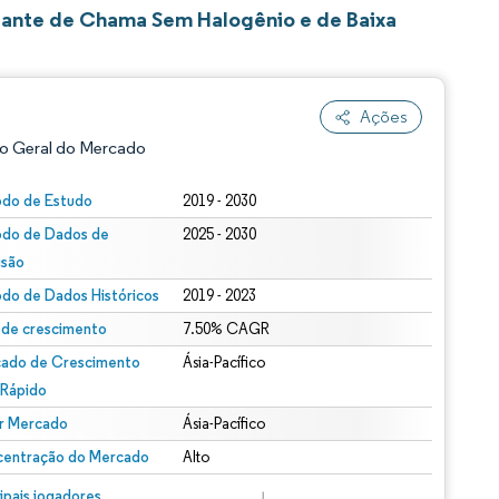
dante de Chama Sem Halogênio e de Baixa
Ações
o Geral do Mercado
odo de Estudo
2019 - 2030
odo de Dados de
2025 - 2030
isão
odo de Dados Históricos
2019 - 2023
 de crescimento
7.50% CAGR
ado de Crescimento
Ásia-Pacífico
ão conforme CC BY 4.0.
 Rápido
r Mercado
Ásia-Pacífico
entração do Mercado
Alto
m © Mordor Intelligence. O reuso requer atribuição conforme CC BY 4.0.
cipais jogadores