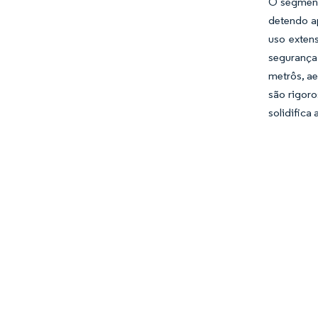
O segment
detendo a
uso exten
segurança
metrôs, a
são rigoro
solidifica