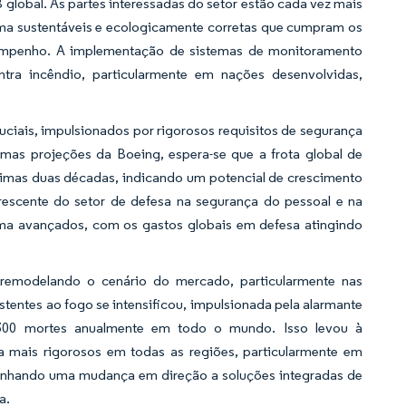
lobal. As partes interessadas do setor estão cada vez mais
ama sustentáveis e ecologicamente corretas que cumpram os
sempenho. A implementação de sistemas de monitoramento
ntra incêndio, particularmente em nações desenvolvidas,
uciais, impulsionados por rigorosos requisitos de segurança
imas projeções da Boeing, espera-se que a frota global de
ximas duas décadas, indicando um potencial de crescimento
crescente do setor de defesa na segurança do pessoal e na
ma avançados, com os gastos globais em defesa atingindo
o remodelando o cenário do mercado, particularmente nas
tentes ao fogo se intensificou, impulsionada pela alarmante
.300 mortes anualmente em todo o mundo. Isso levou à
 mais rigorosos em todas as regiões, particularmente em
emunhando uma mudança em direção a soluções integradas de
a.