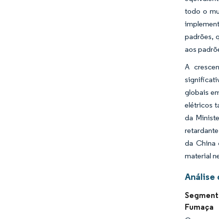
todo o mu
implement
padrões, 
aos padrõ
A crescen
significat
globais em
elétricos 
da Minist
retardant
da China 
material n
Análise 
Segmento
Fumaça