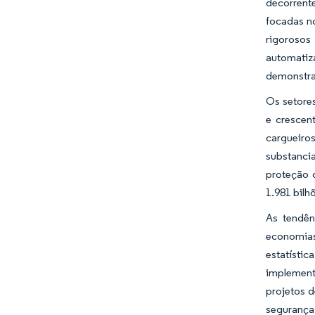
decorrente
focadas n
rigorosos
automatiz
demonstra
Os setores
e crescen
cargueiro
substanci
proteção 
1.981 bilh
As tendên
economias 
estatísti
implement
projetos 
segurança