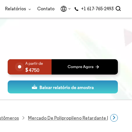
Relatórios
Contato
+1 617-765-2493
4750
astômeros
Mercado De Polipropileno Retardante De Chama 