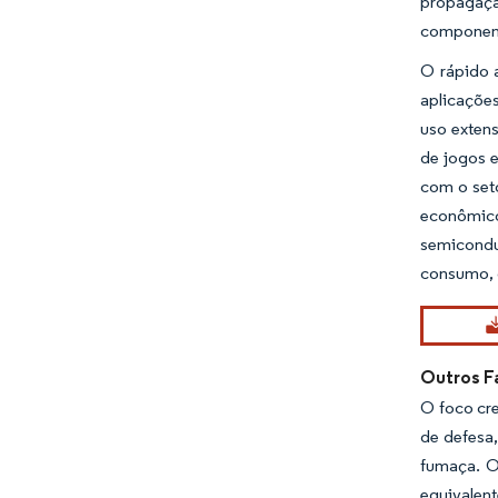
propagaçã
component
O rápido 
aplicaçõe
uso extens
de jogos e
com o set
econômico 
semicondu
consumo, 
Outros F
O foco cre
de defesa,
fumaça. O
equivalent