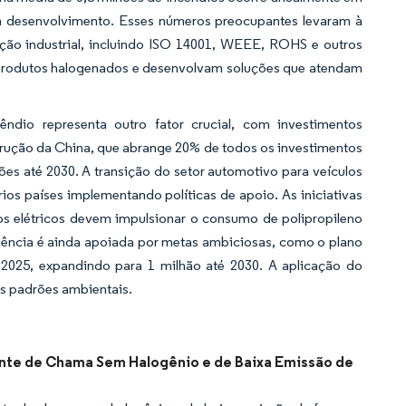
m desenvolvimento. Esses números preocupantes levaram à
ação industrial, incluindo ISO 14001, WEEE, ROHS e outros
 produtos halogenados e desenvolvam soluções que atendam
êndio representa outro fator crucial, com investimentos
trução da China, que abrange 20% de todos os investimentos
ões até 2030. A transição do setor automotivo para veículos
os países implementando políticas de apoio. As iniciativas
os elétricos devem impulsionar o consumo de polipropileno
dência é ainda apoiada por metas ambiciosas, como o plano
é 2025, expandindo para 1 milhão até 2030. A aplicação do
os padrões ambientais.
ante de Chama Sem Halogênio e de Baixa Emissão de