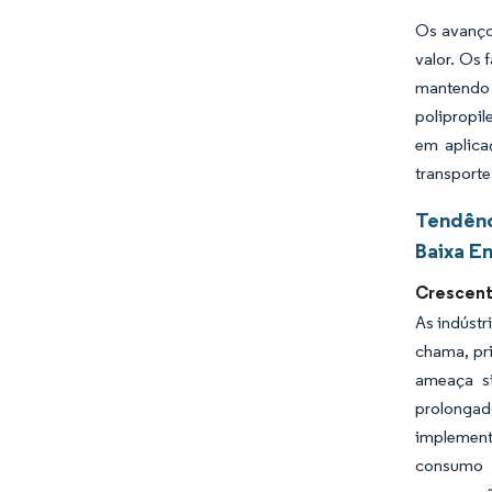
Os avanço
valor. Os 
mantendo
polipropil
em aplica
transporte
Tendênc
Baixa E
Crescent
As indústr
chama, pr
ameaça si
prolonga
implement
consumo e