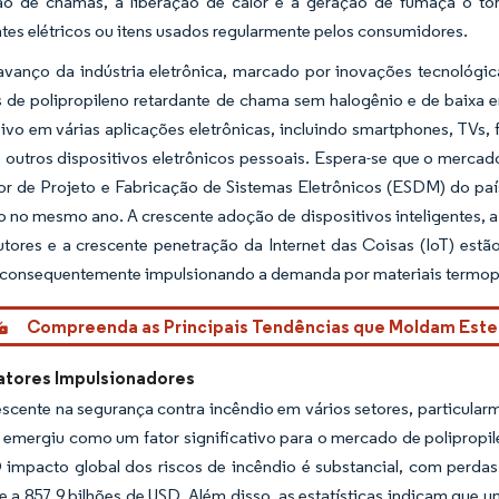
o de chamas, a liberação de calor e a geração de fumaça o tor
es elétricos ou itens usados regularmente pelos consumidores.
avanço da indústria eletrônica, marcado por inovações tecnológic
s de polipropileno retardante de chama sem halogênio e de baixa
ivo em várias aplicações eletrônicas, incluindo smartphones, TVs, 
 outros dispositivos eletrônicos pessoais. Espera-se que o mercado
or de Projeto e Fabricação de Sistemas Eletrônicos (ESDM) do paí
no mesmo ano. A crescente adoção de dispositivos inteligentes, a 
tores e a crescente penetração da Internet das Coisas (IoT) estã
consequentemente impulsionando a demanda por materiais termopl
Compreenda as Principais Tendências que Moldam Est
atores Impulsionadores
scente na segurança contra incêndio em vários setores, particular
 emergiu como um fator significativo para o mercado de polipropil
 impacto global dos riscos de incêndio é substancial, com perda
e a 857,9 bilhões de USD. Além disso, as estatísticas indicam que