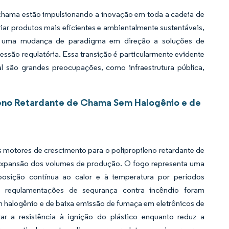
 chama estão impulsionando a inovação em toda a cadeia de
iar produtos mais eficientes e ambientalmente sustentáveis,
r uma mudança de paradigma em direção a soluções de
ssão regulatória. Essa transição é particularmente evidente
l são grandes preocupações, como infraestrutura pública,
leno Retardante de Chama Sem Halogênio e de
s motores de crescimento para o polipropileno retardante de
 expansão dos volumes de produção. O fogo representa uma
posição contínua ao calor e à temperatura por períodos
s regulamentações de segurança contra incêndio foram
 halogênio e de baixa emissão de fumaça em eletrônicos de
r a resistência à ignição do plástico enquanto reduz a