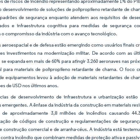
s de riscos de incêndio representando aproximadamente 1% do PIB g
o desenvolvimento de soluções de polipropileno retardante de ch
 padrões de segurança enquanto atendem aos requisitos de de
ados e infraestrutura cognitiva para medidas de segurança co
 o compromisso da indústria com o avanço tecnológico.
 aeroespacial e de defesa estão emergindo como usuários finais cr
tes investimentos na modernização militar. De acordo com as últ
s se expanda em mais de 60% para atingir 3.260 aeronaves nas pró
al para materiais de polipropileno retardante de chama. O foco 
de equipamentos levou à adoção de materiais retardantes de cha
ões de USD nos últimos anos.
cias de desenvolvimento de infraestrutura e urbanização estã
emergentes. A ênfase da indústria da construção em materiais resis
ca de aproximadamente 3,8 milhões de incêndios causando 44
ação de códigos de construção e regulamentações de segurança
de construção comercial e de arranha-céus. A indústria está test
 contra incêndio que combinam medidas de proteção ativa e passiv