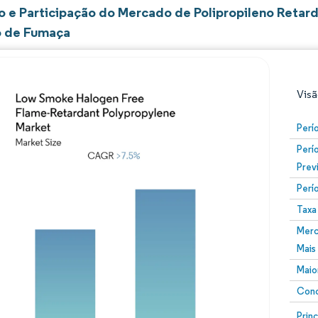
 e Participação do Mercado de Polipropileno Retar
 de Fumaça
Visã
Perí
Perí
Prev
Perí
Taxa
Merc
Imagem © Mordor Intelligence. O reuso requer atribuiç
Mais
Maio
Conc
Image
Prin