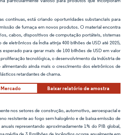
na particularmente valioso para produtos que incorporam
as contínuas, está criando oportunidades substanciais para
 emissão de fumaça em novos produtos. O material encontra
fios, cabos, dispositivos de computação portáteis, sistemas
 de eletrônicos da Índia atinja 400 bilhões de USD até 2025,
s esperado para gerar mais de 100 bilhões de USD em valor
proliferação tecnológica, o desenvolvimento da indústria de
o alimentando ainda mais o crescimento dos eletrônicos de
ásticos retardantes de chama.
e Mercado
Baixar relatório de amostra
mente nos setores de construção, automotivo, aeroespacial e
eno resistente ao fogo sem halogênio e de baixa emissão de
s anuais representando aproximadamente 1% do PIB global,
 uma média de 3,8 milhões de incêndios ocorre anualmente em