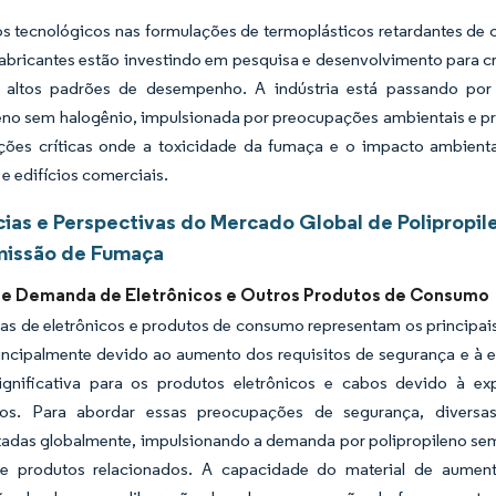
s tecnológicos nas formulações de termoplásticos retardantes de
fabricantes estão investindo em pesquisa e desenvolvimento para cr
 altos padrões de desempenho. A indústria está passando po
eno sem halogênio, impulsionada por preocupações ambientais e pre
ções críticas onde a toxicidade da fumaça e o impacto ambienta
 e edifícios comerciais.
ias e Perspectivas do Mercado Global de Polipropi
missão de Fumaça
e Demanda de Eletrônicos e Outros Produtos de Consumo
ias de eletrônicos e produtos de consumo representam os principai
incipalmente devido ao aumento dos requisitos de segurança e à
gnificativa para os produtos eletrônicos e cabos devido à ex
dos. Para abordar essas preocupações de segurança, diversa
adas globalmente, impulsionando a demanda por polipropileno sem
 produtos relacionados. A capacidade do material de aumenta