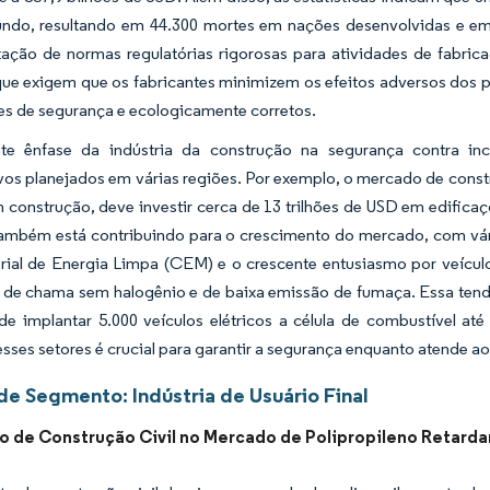
ndo, resultando em 44.300 mortes em nações desenvolvidas e e
ação de normas regulatórias rigorosas para atividades de fabric
que exigem que os fabricantes minimizem os efeitos adversos dos
es de segurança e ecologicamente corretos.
te ênfase da indústria da construção na segurança contra inc
ivos planejados em várias regiões. Por exemplo, o mercado de cons
 construção, deve investir cerca de 13 trilhões de USD em edificaç
também está contribuindo para o crescimento do mercado, com vári
erial de Energia Limpa (CEM) e o crescente entusiasmo por veícul
e de chama sem halogênio e de baixa emissão de fumaça. Essa ten
de implantar 5.000 veículos elétricos a célula de combustível at
esses setores é crucial para garantir a segurança enquanto atende a
de Segmento: Indústria de Usuário Final
 de Construção Civil no Mercado de Polipropileno Retard