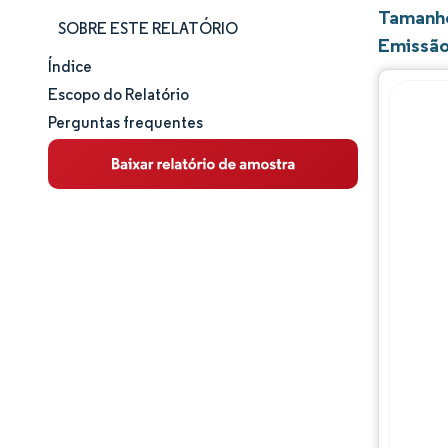
Tamanho
SOBRE ESTE RELATÓRIO
Emissão
Índice
Panorama do Mercado
Escopo do Relatório
Perguntas frequentes
Análise de mercado
Principais Tendências de Mercado
Análise de segmentos
Análise geográfica
Panorama competitivo
Principais jogadores
Desenvolvimentos da indústria