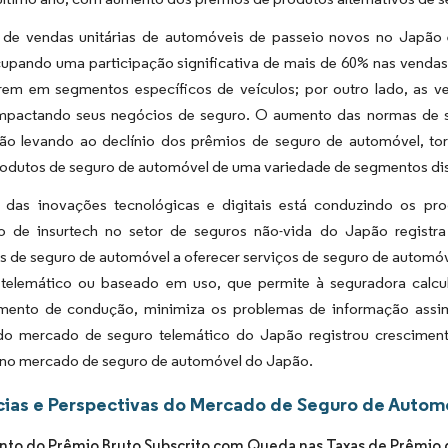
de vendas unitárias de automóveis de passeio novos no Japão e
upando uma participação significativa de mais de 60% nas vendas 
rem em segmentos específicos de veículos; por outro lado, as v
mpactando seus negócios de seguro. O aumento das normas de seg
ão levando ao declínio dos prêmios de seguro de automóvel, tor
produtos de seguro de automóvel de uma variedade de segmentos di
das inovações tecnológicas e digitais está conduzindo os p
o de insurtech no setor de seguros não-vida do Japão registr
s de seguro de automóvel a oferecer serviços de seguro de automó
telemático ou baseado em uso, que permite à seguradora calc
ento de condução, minimiza os problemas de informação assimé
o mercado de seguro telemático do Japão registrou cresciment
 no mercado de seguro de automóvel do Japão.
ias e Perspectivas do Mercado de Seguro de Autom
to do Prêmio Bruto Subscrito com Queda nas Taxas de Prêmio