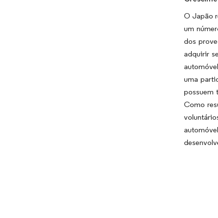
O Japão r
um número
dos prove
adquirir 
automóvel
uma parti
possuem t
Como resu
voluntári
automóvel
desenvolv