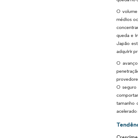
O volume 
médios oc
concentra
queda e i
Japão est
adquirir 
O avanço 
penetraçã
provedore
O seguro 
comportam
tamanho d
acelerado
Tendênc
Crescimen