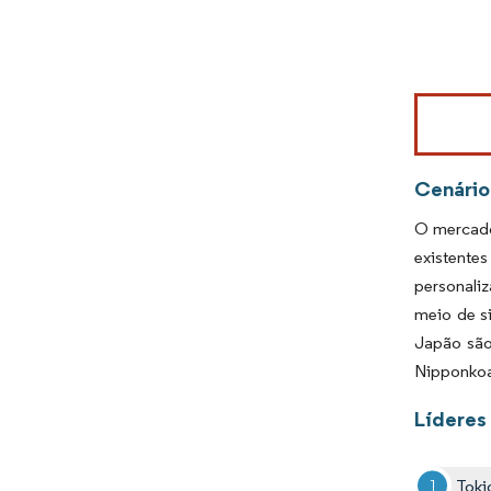
Imagem © Mo
Cenário
O mercado
existente
personaliz
meio de si
Japão são
Nipponkoa
Líderes
Toki