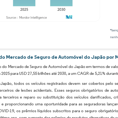
Imagem © Mordor Intelligence. O reuso requer atribuição conforme CC BY 4.0.
*Isen
nenhu
 do Mercado de Seguro de Automóvel do Japão por M
 do Mercado de Seguro de Automóvel do Japão em termos de valor 
 2025 para USD 27,55 bilhões até 2030, a um CAGR de 5,21% durante
o Japão, todos os veículos registrados devem ser cobertos pelo s
terceiros de lesões acidentais. Esses seguros obrigatórios de a
 a terceiros e reparo ou substituição dos veículos danificados,
 e proporcionando uma oportunidade para as seguradoras lançar
VID-19, os prêmios líquidos subscritos para o seguro obrigatório
último ano, com aumento dos prêmios de produtos alternativos de 