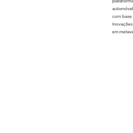
plataform
automóvel 
com base 
inovações 
em metave