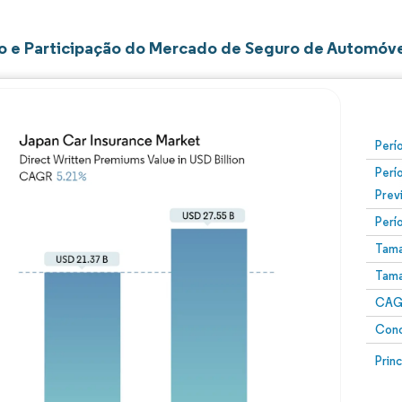
 e Participação do Mercado de Seguro de Automóv
Perí
Perí
Prev
Perí
Tama
Tama
CAGR
Conc
Prin