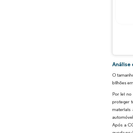
Análise
O tamanho
bilhões em
Por lei n
proteger 
materiais
automóvel
Após a CO
queda no 