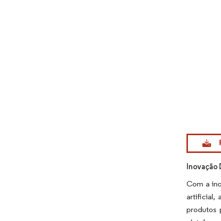
Imagem © Mo
Inovação 
Com a ino
artificia
produtos 