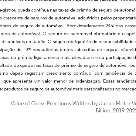
egistrou queda contínua nas taxas de prêmio de seguro de automóv
 crescente de seguros de automóvel adquiridos pelos proprietári
dores de seguro de automóvel. Aproximadamente 24% das pesso
seguro de automóvel. O seguro de automóvel obrigatório e o opci
 disponíveis no Japão. O seguro obrigatório de responsabilidade 
cipação de 10% nos prêmios brutos subscritos de seguros não-vi
axas de prêmio ligeiramente mais elevadas e uma participação d
ltado da queda nas taxas de prêmio de seguro de automóvel, os p
os no Japão registram crescimento contínuo, com tendência de q
, que apresenta um valor menor de indenização. Essas tendênci
er produtos de seguro de automóvel mais personalizados no merca