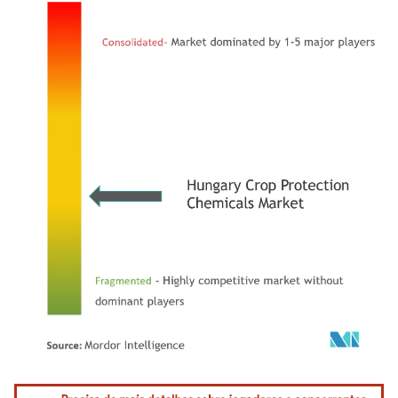
Imagem © Mordor Intelligence. O reuso requer atribuição conforme CC BY 4.0.