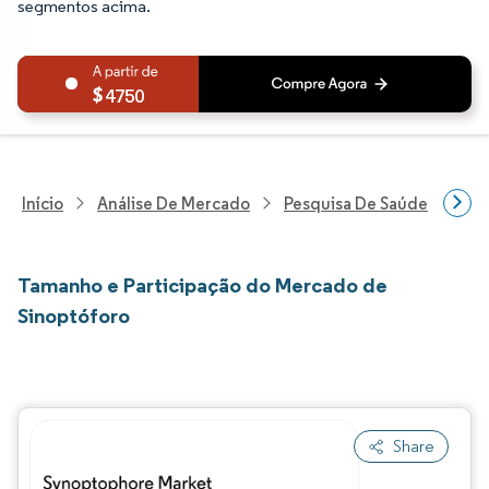
segmentos acima.
4750
Início
Análise De Mercado
Pesquisa De Saúde
Pes
Tamanho e Participação do Mercado de
Sinoptóforo
Share