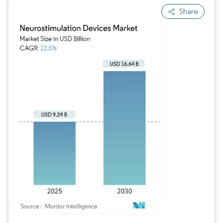
Share
Imagem © Mordor Intelligence. O reuso requer atribuição conforme CC BY 4.0.