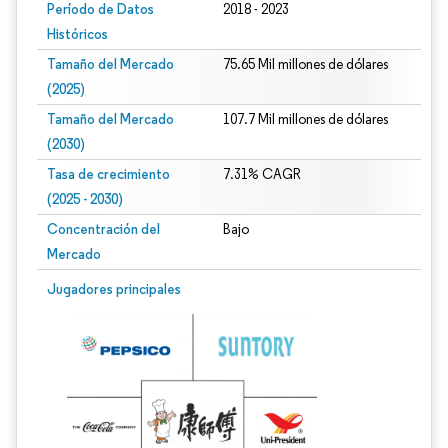
Período de Datos
2018 - 2023
Históricos
Tamaño del Mercado
75.65 Mil millones de dólares
(2025)
Tamaño del Mercado
107.7 Mil millones de dólares
(2030)
Tasa de crecimiento
7.31% CAGR
(2025 - 2030)
Concentración del
Bajo
Mercado
Imagen © Mordor Intelligence. El uso requiere atribución según CC BY 4.0.
Jugadores principales