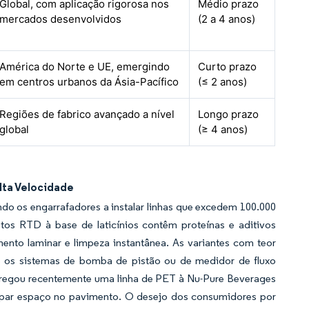
Global, com aplicação rigorosa nos
Médio prazo
mercados desenvolvidos
(2 a 4 anos)
América do Norte e UE, emergindo
Curto prazo
em centros urbanos da Ásia-Pacífico
(≤ 2 anos)
Regiões de fabrico avançado a nível
Longo prazo
global
(≥ 4 anos)
lta Velocidade
do os engarrafadores a instalar linhas que excedem 100.000
tos RTD à base de laticínios contêm proteínas e aditivos
mento laminar e limpeza instantânea. As variantes com teor
e os sistemas de bomba de pistão ou de medidor de fluxo
ntregou recentemente uma linha de PET à Nu-Pure Beverages
upar espaço no pavimento. O desejo dos consumidores por