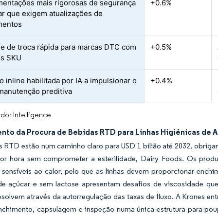
entações mais rigorosas de segurança
+0.6%
ar que exigem atualizações de
mentos
de de troca rápida para marcas DTC com
+0.5%
os SKU
 inline habilitada por IA a impulsionar o
+0.4%
manutenção preditiva
dor Intelligence
nto da Procura de Bebidas RTD para Linhas Higiénicas de A
 RTD estão num caminho claro para USD 1 bilião até 2032, obrigan
por hora sem comprometer a esterilidade, Dairy Foods. Os produ
 sensíveis ao calor, pelo que as linhas devem proporcionar enchi
de açúcar e sem lactose apresentam desafios de viscosidade qu
esolvem através da autorregulação das taxas de fluxo. A Krones e
nchimento, capsulagem e inspeção numa única estrutura para po