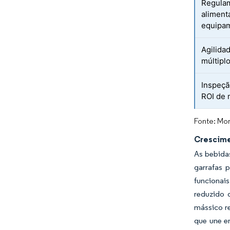
Regulam
aliment
equipa
Agilida
múltipl
Inspeção
ROI de 
Fonte: Mor
Crescime
As bebidas
garrafas 
funcionais
reduzido 
mássico r
que une e