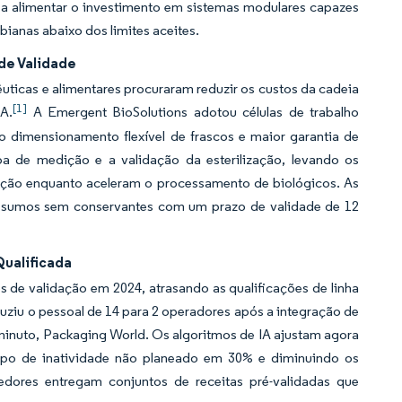
a alimentar o investimento em sistemas modulares capazes
ianas abaixo dos limites aceites.
de Validade
ticas e alimentares procuraram reduzir os custos da cadeia
[1]
A.
A Emergent BioSolutions adotou células de trabalho
o dimensionamento flexível de frascos e maior garantia de
a de medição e a validação da esterilização, levando os
venção enquanto aceleram o processamento de biológicos. As
er sumos sem conservantes com um prazo de validade de 12
ualificada
 de validação em 2024, atrasando as qualificações de linha
uziu o pessoal de 14 para 2 operadores após a integração de
minuto, Packaging World. Os algoritmos de IA ajustam agora
mpo de inatividade não planeado em 30% e diminuindo os
dores entregam conjuntos de receitas pré-validadas que