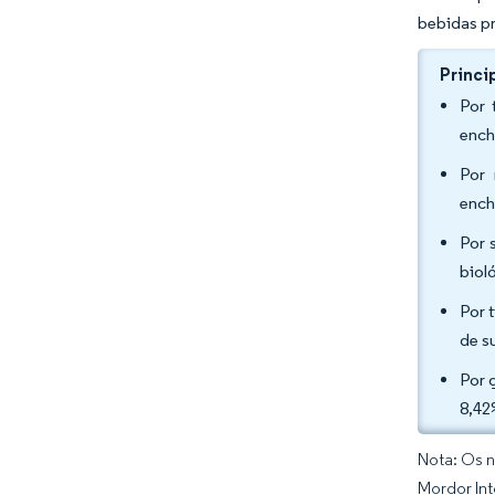
bebidas p
Princi
Por 
ench
Por 
ench
Por 
biol
Por 
de s
Por 
8,42
Nota: Os n
Mordor Int