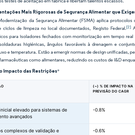
s testes de aceitação em fábrica e libertam talentos escassos.
ntações Mais Rigorosas de Segurança Alimentar que Exig
Modernização da Segurança Alimentar (FSMA) aplica protocolos de
[2]
e ciclos de limpeza no local documentados, Registo Federal.
A
icos para isoladores fechados com monitorização em tempo real d
 soldaduras higiénicas, ângulos favoráveis à drenagem e conjun
luxo e temperatura. Estão a emergir normas de design unificadas, 
 farmacêuticas como alimentares, reduzindo os custos de I&D enqu
do Impacto das Restrições
*
ÃO
(~) % DE IMPACTO NA
PREVISÃO DO CAGR
nicial elevado para sistemas de
-0.8%
ento avançados
s complexos de validação e
-0.6%