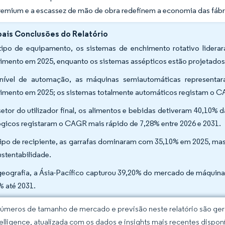
remium e a escassez de mão de obra redefinem a economia das fábr
pais Conclusões do Relatório
tipo de equipamento, os sistemas de enchimento rotativo lide
imento em 2025, enquanto os sistemas assépticos estão projetados
nível de automação, as máquinas semiautomáticas represen
imento em 2025; os sistemas totalmente automáticos registam o C
setor do utilizador final, os alimentos e bebidas detiveram 40,10%
ógicos registaram o CAGR mais rápido de 7,28% entre 2026 e 2031.
tipo de recipiente, as garrafas dominaram com 35,10% em 2025, mas
ustentabilidade.
geografia, a Ásia-Pacífico capturou 39,20% do mercado de máquin
% até 2031.
úmeros de tamanho de mercado e previsão neste relatório são gera
elligence, atualizada com os dados e insights mais recentes disponí