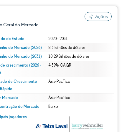
Ações
o Geral do Mercado
odo de Estudo
2020 - 2031
nho do Mercado (2026)
8.3 Bilhões de dólares
nho do Mercado (2031)
10.29 Bilhões de dólares
 de crescimento (2026 -
4.39% CAGR
)
ado de Crescimento
Ásia-Pacífico
ão conforme CC BY 4.0.
 Rápido
r Mercado
Ásia-Pacífico
entração do Mercado
Baixo
m © Mordor Intelligence. O reuso requer atribuição conforme CC BY 4.0.
cipais jogadores