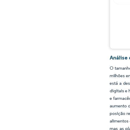
Análise
O tamanho
milhões em
está a de
digitais e
e farmacêu
aumento d
posição re
alimentos 
mas as pl