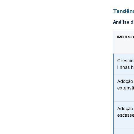
Tendênc
Análise 
IMPULSI
Crescim
linhas h
Adoção 
extensã
Adoção 
escasse