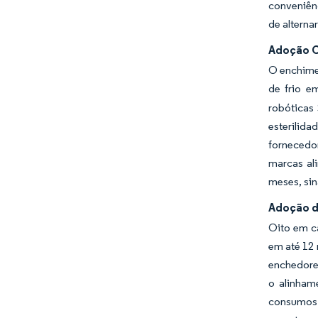
conveniên
de alterna
Adoção C
O enchime
de frio e
robóticas
esterilid
fornecedo
marcas al
meses, sin
Adoção d
Oito em ca
em até 12 
enchedore
o alinham
consumos.