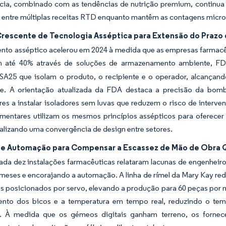
cia, combinado com as tendências de nutrição premium, continua 
r entre múltiplas receitas RTD enquanto mantêm as contagens microb
rescente de Tecnologia Asséptica para Extensão do Prazo 
nto asséptico acelerou em 2024 à medida que as empresas farmacêu
m até 40% através de soluções de armazenamento ambiente, FD
 SA25 que isolam o produto, o recipiente e o operador, alcançand
ade. A orientação atualizada da FDA destaca a precisão da bomb
res a instalar isoladores sem luvas que reduzem o risco de inter
imentares utilizam os mesmos princípios assépticos para oferec
alizando uma convergência de design entre setores.
e Automação para Compensar a Escassez de Mão de Obra Q
da dez instalações farmacêuticas relataram lacunas de engenheiros
meses e encorajando a automação. A linha de rímel da Mary Kay red
s posicionados por servo, elevando a produção para 60 peças por 
ento dos bicos e a temperatura em tempo real, reduzindo o te
 À medida que os gémeos digitais ganham terreno, os fornece