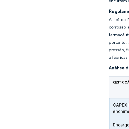
encurtam o
Regulame
A Lei de 
corrosão 
farmacêut
portanto,
pressão, f
a fábricas
Análise 
RESTRIÇ
CAPEX i
enchim
Encargo