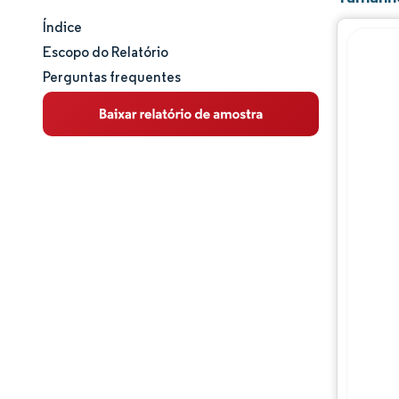
Índice
Tamanho e participação de mercado
Escopo do Relatório
Perguntas frequentes
Análise de mercado
Tendências e insights
Análise de segmentos
Análise geográfica
Panorama competitivo
Principais jogadores
Desenvolvimentos da indústria