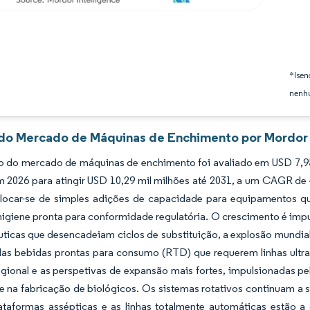
*Isen
nenhu
 do Mercado de Máquinas de Enchimento por Mordor 
 do mercado de máquinas de enchimento foi avaliado em USD 7,95 
 2026 para atingir USD 10,29 mil milhões até 2031, a um CAGR de 
slocar-se de simples adições de capacidade para equipamentos q
 higiene pronta para conformidade regulatória. O crescimento é im
ticas que desencadeiam ciclos de substituição, a explosão mundial 
as bebidas prontas para consumo (RTD) que requerem linhas ultra-
gional e as perspetivas de expansão mais fortes, impulsionadas p
e na fabricação de biológicos. Os sistemas rotativos continuam a s
ataformas assépticas e as linhas totalmente automáticas estão a