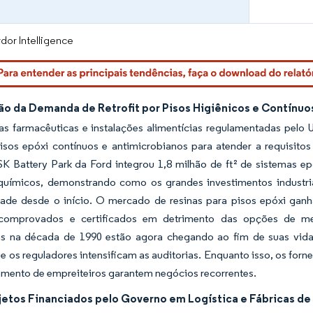
dor Intelligence
ão da Demanda de Retrofit por Pisos Higiênicos e Contínuo
as farmacêuticas e instalações alimentícias regulamentadas pelo U
 pisos epóxi contínuos e antimicrobianos para atender a requisit
K Battery Park da Ford integrou 1,8 milhão de ft² de sistemas epó
químicos, demonstrando como os grandes investimentos industr
ade desde o início. O mercado de resinas para pisos epóxi ganha
comprovados e certificados em detrimento das opções de men
as na década de 1990 estão agora chegando ao fim de suas vidas
e os reguladores intensificam as auditorias. Enquanto isso, os f
amento de empreiteiros garantem negócios recorrentes.
etos Financiados pelo Governo em Logística e Fábricas de B