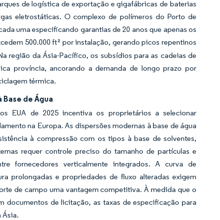
parques de logística de exportação e gigafábricas de baterias
rgas eletrostáticas. O complexo de polímeros do Porto de
 cada uma especificando garantias de 20 anos que apenas os
xcedem 500.000 ft² por instalação, gerando picos repentinos
a região da Ásia-Pacífico, os subsídios para as cadeias de
única província, ancorando a demanda de longo prazo por
ciclagem térmica.
à Base de Água
s EUA de 2025 incentiva os proprietários a selecionar
ndamento na Europa. As dispersões modernas à base de água
tência à compressão com os tipos à base de solventes,
temas requer controle preciso do tamanho de partículas e
ntre fornecedores verticalmente integrados. A curva de
ura prolongadas e propriedades de fluxo alteradas exigem
uporte de campo uma vantagem competitiva. À medida que o
em documentos de licitação, as taxas de especificação para
 Ásia.