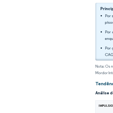
Princi
Por 
piso
Por 
enqu
Por 
CAGR
Nota: Os n
Mordor Int
Tendênc
Análise 
IMPULSI