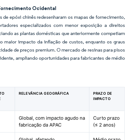
 Fornecimento Ocidental
s de epóxi chinês redesenharam os mapas de fornecimento,
tadores especializados com menor exposição a direitos
iciando as plantas domésticas que anteriormente competiam
 o maior impacto da inflação de custos, enquanto os graus
icidade de preços premium. O mercado de resinas para pisos
cidente, ampliando oportunidades para fabricantes de médio
CTO
RELEVÂNCIA GEOGRÁFICA
PRAZO DE
E
IMPACTO
Global, com impacto agudo na
Curto prazo
fabricação da APAC
(≤ 2 anos)
Global, afetando
Médio prazo