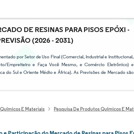
ADO DE RESINAS PARA PISOS EPÓXI -
VISÃO (2026 - 2031)
tado por Setor de Uso Final (Comercial, Industrial e Institucional,
Direto/Empreiteiro e Faça Você Mesmo, e Comércio Eletrônico) e
ca do Sul e Oriente Médio e África). As Previsões de Mercado são
 Químicos E Materiais
Pesquisa De Produtos Químicos E Mat
 e Participação do Mercado de Resinas para Pisos E