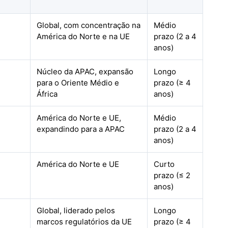
Global, com concentração na
Médio
América do Norte e na UE
prazo (2 a 4
anos)
Núcleo da APAC, expansão
Longo
para o Oriente Médio e
prazo (≥ 4
África
anos)
América do Norte e UE,
Médio
expandindo para a APAC
prazo (2 a 4
anos)
América do Norte e UE
Curto
prazo (≤ 2
anos)
Global, liderado pelos
Longo
marcos regulatórios da UE
prazo (≥ 4