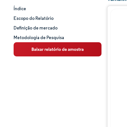
Índice
Tamanho e participação de mercado
Escopo do Relatório
Análise de mercado
Definição de mercado
Metodologia de Pesquisa
Tendências e insights
Análise de segmentos
Análise geográfica
Panorama competitivo
Principais jogadores
Desenvolvimentos da indústria