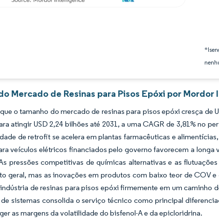
*Isen
nenhu
 do Mercado de Resinas para Pisos Epóxi por Mordor 
que o tamanho do mercado de resinas para pisos epóxi cresça de U
para atingir USD 2,24 bilhões até 2031, a uma CAGR de 3,81% no p
idade de retrofit se acelera em plantas farmacêuticas e alimentícia
ara veículos elétricos financiados pelo governo favorecem a longa 
 As pressões competitivas de químicas alternativas e as flutuaçõ
to geral, mas as inovações em produtos com baixo teor de COV e
indústria de resinas para pisos epóxi firmemente em um caminho d
 de sistemas consolida o serviço técnico como principal diferenciad
ger as margens da volatilidade do bisfenol-A e da epicloridrina.