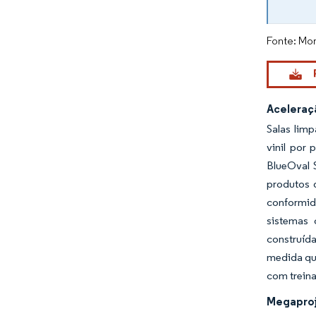
Fonte: Mor
Aceleraç
Salas limp
vinil por
BlueOval S
produtos 
conformid
sistemas 
construíd
medida qu
com trein
Megaproj