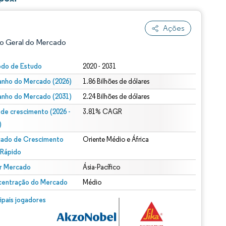
Ações
o Geral do Mercado
odo de Estudo
2020 - 2031
nho do Mercado (2026)
1.86 Bilhões de dólares
nho do Mercado (2031)
2.24 Bilhões de dólares
 de crescimento (2026 -
3.81% CAGR
)
ado de Crescimento
Oriente Médio e África
ão conforme CC BY 4.0.
 Rápido
r Mercado
Ásia-Pacífico
entração do Mercado
Médio
m © Mordor Intelligence. O reuso requer atribuição conforme CC BY 4.0.
cipais jogadores