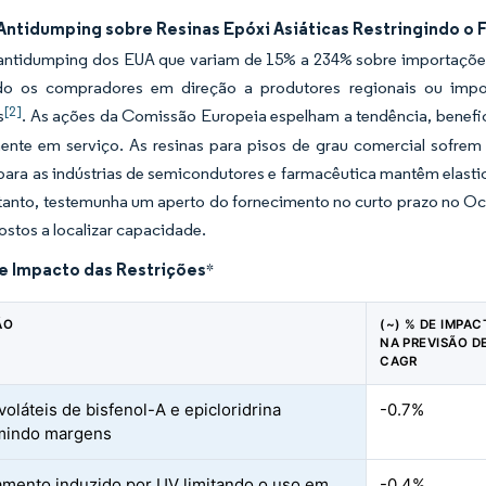
 Antidumping sobre Resinas Epóxi Asiáticas Restringindo o
s antidumping dos EUA que variam de 15% a 234% sobre importaçõe
o os compradores em direção a produtores regionais ou impor
[2]
s
. As ações da Comissão Europeia espelham a tendência, benef
mente em serviço. As resinas para pisos de grau comercial sofrem
para as indústrias de semicondutores e farmacêutica mantêm elast
rtanto, testemunha um aperto do fornecimento no curto prazo no O
ostos a localizar capacidade.
de Impacto das Restrições
*
ÃO
(~) % DE IMPA
NA PREVISÃO D
CAGR
voláteis de bisfenol-A e epicloridrina
-0.7%
mindo margens
mento induzido por UV limitando o uso em
-0.4%