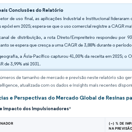
pais Conclusões do Relatório
setor de uso final, as aplicações Industrial e Institucional lidera
s epóxi em 2025; espera-se que o uso comercial registre a CAGR mai
canal de distribuição, a rota Direto/Empreiteiro respondeu por 
anto se espera que cresça a uma CAGR de 3,88% durante o período 
geografia, a Ásia-Pacífico capturou 41,00% da receita em 2025; o 
 de 3,99% até 2031.
úmeros de tamanho de mercado e previsão neste relatório são gera
elligence, atualizada com os dados e insights mais recentes disponí
ias e Perspectivas do Mercado Global de Resinas pa
de Impacto dos Impulsionadores
*
ONADOR
(~) % DE IM
NA PREVISÃ