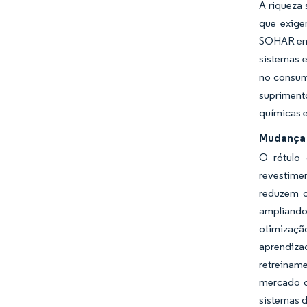
A riqueza 
que exige
SOHAR em 
sistemas 
no consumo
supriment
químicas e
Mudança 
O rótulo 
revestime
reduzem o
ampliando
otimizaçã
aprendiza
retreinam
mercado d
sistemas 