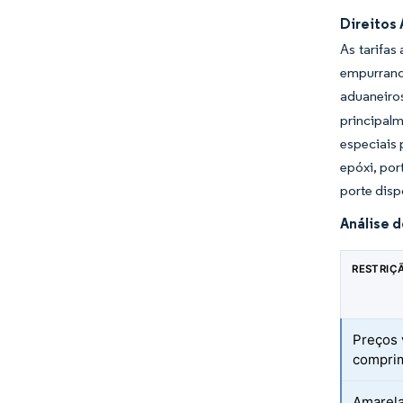
Direitos
As tarifa
empurrand
aduaneiro
principal
especiais 
epóxi, po
porte disp
Análise 
RESTRIÇ
Preços 
compri
Amarela