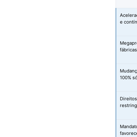
Acelera
e contí
Megapro
fábricas
Mudança
100% só
Direito
restrin
Mandato
favorec