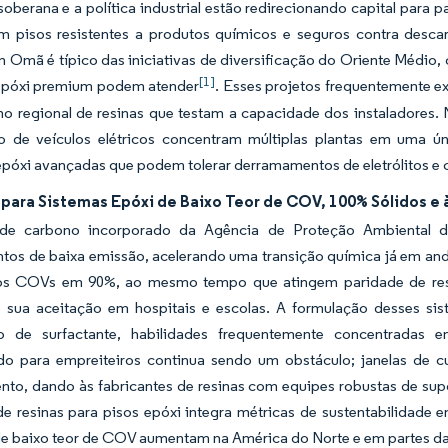
soberana e a política industrial estão redirecionando capital para 
m pisos resistentes a produtos químicos e seguros contra desca
Omã é típico das iniciativas de diversificação do Oriente Médio,
[1]
epóxi premium podem atender
. Esses projetos frequentemente e
 regional de resinas que testam a capacidade dos instaladores. N
o de veículos elétricos concentram múltiplas plantas em uma 
póxi avançadas que podem tolerar derramamentos de eletrólitos e 
para Sistemas Epóxi de Baixo Teor de COV, 100% Sólidos e 
de carbono incorporado da Agência de Proteção Ambiental do
ntos de baixa emissão, acelerando uma transição química já em a
s COVs em 90%, ao mesmo tempo que atingem paridade de resis
 sua aceitação em hospitais e escolas. A formulação desses sis
o de surfactante, habilidades frequentemente concentradas e
do para empreiteiros continua sendo um obstáculo; janelas de c
ento, dando às fabricantes de resinas com equipes robustas de s
e resinas para pisos epóxi integra métricas de sustentabilidade 
de baixo teor de COV aumentam na América do Norte e em partes da