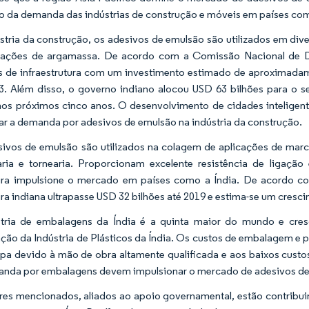
 da demanda das indústrias de construção e móveis em países com
stria da construção, os adesivos de emulsão são utilizados em di
cações de argamassa. De acordo com a Comissão Nacional de D
s de infraestrutura com um investimento estimado de aproximada
3. Além disso, o governo indiano alocou USD 63 bilhões para o set
 nos próximos cinco anos. O desenvolvimento de cidades intelige
r a demanda por adesivos de emulsão na indústria da construção.
ivos de emulsão são utilizados na colagem de aplicações de marc
aria e tornearia. Proporcionam excelente resistência de ligaçã
ra impulsione o mercado em países como a Índia. De acordo com
ra indiana ultrapasse USD 32 bilhões até 2019 e estima-se um cres
stria de embalagens da Índia é a quinta maior do mundo e cr
ção da Indústria de Plásticos da Índia. Os custos de embalagem 
pa devido à mão de obra altamente qualificada e aos baixos cust
nda por embalagens devem impulsionar o mercado de adesivos de
res mencionados, aliados ao apoio governamental, estão contrib