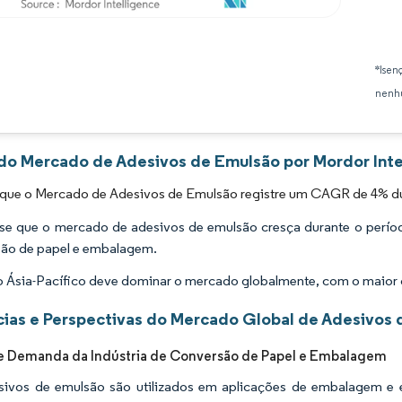
Imagem © Mordor Intelligence. O reuso requer atribuição conforme CC BY 4.0.
*Isen
nenhu
 do Mercado de Adesivos de Emulsão por Mordor Inte
 que o Mercado de Adesivos de Emulsão registre um CAGR de 4% du
se que o mercado de adesivos de emulsão cresça durante o perío
ão de papel e embalagem.
o Ásia-Pacífico deve dominar o mercado globalmente, com o maior
ias e Perspectivas do Mercado Global de Adesivos
e Demanda da Indústria de Conversão de Papel e Embalagem
ivos de emulsão são utilizados em aplicações de embalagem e 