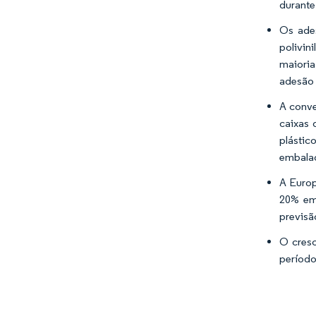
durante
Os ades
polivin
maioria
adesão 
A conve
caixas 
plásti
embalag
A Europ
20% em 
previsã
O cresc
período