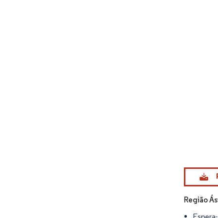
Imagem © Mo
Região Ás
Espera-