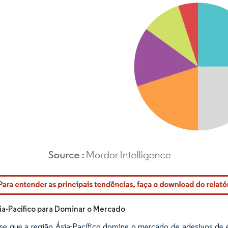
rdor Intelligence. O reuso requer atribuição conforme CC BY 4.0.
ia-Pacífico para Dominar o Mercado
se que a região Ásia-Pacífico domine o mercado de adesivos de 