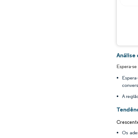
Análise
Espera-se
Espera-
convers
A regiã
Tendênc
Crescent
Os ades