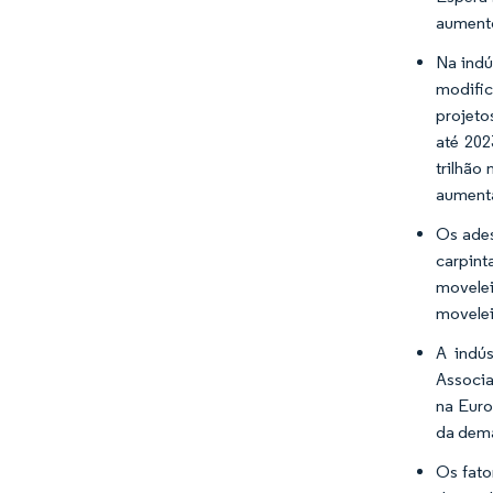
aumento
Na indú
modifi
projeto
até 202
trilhão
aumenta
Os ades
carpint
movelei
movelei
A indú
Associa
na Euro
da dema
Os fato