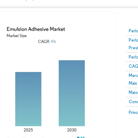
Perí
Perí
Prev
Perí
CAG
Merc
Mais
Maio
Conc
Prin