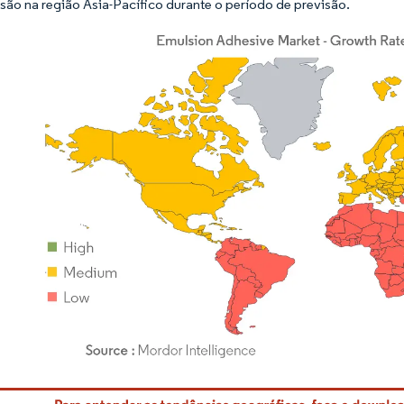
são na região Ásia-Pacífico durante o período de previsão.
rdor Intelligence. O reuso requer atribuição conforme CC BY 4.0.