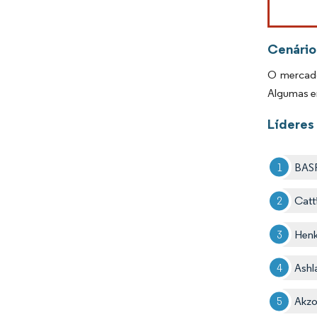
Cenário
O mercado
Algumas em
Líderes
BAS
Catt
Henk
Ashl
Akzo