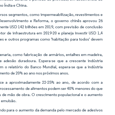
o Índia e China.
versos segmentos, como impermeabilização, revestimentos e
esenvolvimento e Reforma, o governo chinês aprovou 26
mente USD 142 bilhões em 2019, com previsão de conclusão
or de infraestrutura em 2019-20 e planeja investir USD 1,4
ntes e outros programas como 'habitação para todos' devem
enaria, como fabricação de armários, entalhes em madeira,
o e adesão duradoura. Espera-se que a crescente indústria
 o relatório do Banco Mundial, espera-se que a indústria
cimento de 20% ao ano nos próximos anos.
esce a aproximadamente 22-25% ao ano, de acordo com a
e processamento de alimentos podem ser 40% menores do que
os de mão de obra. O crescimento populacional e o aumento
 emulsão.
uindo para o aumento da demanda pelo mercado de adesivos